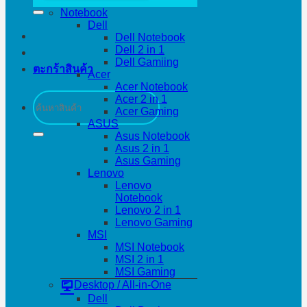
Notebook
Dell
Dell Notebook
Dell 2 in 1
Dell Gamiing
ตะกร้าสินค้า
Acer
Acer Notebook
ค้นหา:
Acer 2 in 1
Acer Gaming
ASUS
Asus Notebook
Asus 2 in 1
Asus Gaming
Lenovo
Lenovo
Notebook
Lenovo 2 in 1
Lenovo Gaming
MSI
MSI Notebook
MSI 2 in 1
MSI Gaming
Desktop / All-in-One
Dell