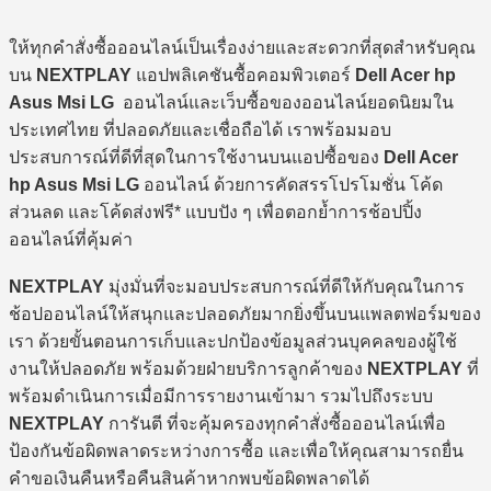
ให้ทุกคำสั่งซื้อออนไลน์เป็นเรื่องง่ายและสะดวกที่สุดสำหรับคุณ
บน
NEXTPLAY
แอปพลิเคชันซื้อคอมพิวเตอร์
Dell Acer hp
Asus Msi LG
ออนไลน์และเว็บซื้อของออนไลน์ยอดนิยมใน
ประเทศไทย ที่ปลอดภัยและเชื่อถือได้ เราพร้อมมอบ
ประสบการณ์ที่ดีที่สุดในการใช้งานบนแอปซื้อของ
Dell Acer
hp Asus Msi LG
ออนไลน์ ด้วยการคัดสรรโปรโมชั่น โค้ด
ส่วนลด และโค้ดส่งฟรี* แบบปัง ๆ เพื่อตอกย้ำการช้อปปิ้ง
ออนไลน์ที่คุ้มค่า
NEXTPLAY
มุ่งมั่นที่จะมอบประสบการณ์ที่ดีให้กับคุณในการ
ช้อปออนไลน์ให้สนุกและปลอดภัยมากยิ่งขึ้นบนแพลตฟอร์มของ
เรา ด้วยขั้นตอนการเก็บและปกป้องข้อมูลส่วนบุคคลของผู้ใช้
งานให้ปลอดภัย พร้อมด้วยฝ่ายบริการลูกค้าของ
NEXTPLAY
ที่
พร้อมดำเนินการเมื่อมีการรายงานเข้ามา รวมไปถึงระบบ
NEXTPLAY
การันตี ที่จะคุ้มครองทุกคำสั่งซื้อออนไลน์เพื่อ
ป้องกันข้อผิดพลาดระหว่างการซื้อ และเพื่อให้คุณสามารถยื่น
คำขอเงินคืนหรือคืนสินค้าหากพบข้อผิดพลาดได้