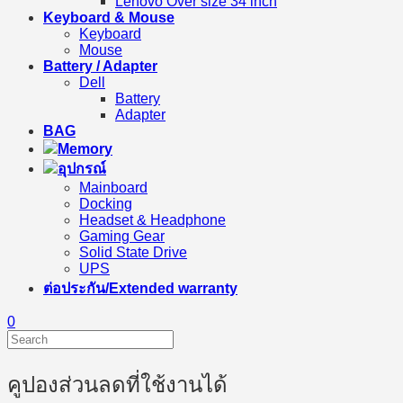
Lenovo Over size 34 inch
Keyboard & Mouse
Keyboard
Mouse
Battery / Adapter
Dell
Battery
Adapter
BAG
Memory
อุปกรณ์
Mainboard
Docking
Headset & Headphone
Gaming Gear
Solid State Drive
UPS
ต่อประกัน/Extended warranty
0
คูปองส่วนลดที่ใช้งานได้