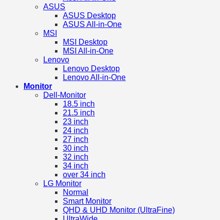
ASUS
ASUS Desktop
ASUS All-in-One
MSI
MSI Desktop
MSI All-in-One
Lenovo
Lenovo Desktop
Lenovo All-in-One
Monitor
Dell-Monitor
18.5 inch
21.5 inch
23 inch
24 inch
27 inch
30 inch
32 inch
34 inch
over 34 inch
LG Monitor
Normal
Smart Monitor
QHD & UHD Monitor (UltraFine)
UltraWide