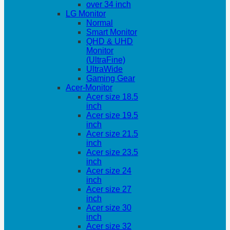
over 34 inch
LG Monitor
Normal
Smart Monitor
QHD & UHD
Monitor
(UltraFine)
UltraWide
Gaming Gear
Acer-Monitor
Acer size 18.5
inch
Acer size 19.5
inch
Acer size 21.5
inch
Acer size 23.5
inch
Acer size 24
inch
Acer size 27
inch
Acer size 30
inch
Acer size 32