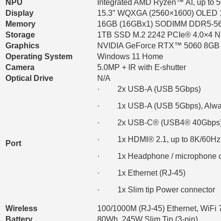
NPU
Integrated AMD Ryzen™ AI, up to
Display
15.3″ WQXGA (2560×1600) OLED 10
Memory
16GB (16GBx1) SODIMM DDR5-5
Storage
1TB SSD M.2 2242 PCIe® 4.0×4
Graphics
NVIDIA GeForce RTX™ 5060 8GB 
Operating System
Windows 11 Home
Camera
5.0MP + IR with E-shutter
Optical Drive
N/A
· 2x USB-A (USB 5Gbps)
· 1x USB-A (USB 5Gbps), Alwa
· 2x USB-C® (USB4® 40Gbps), w
· 1x HDMI® 2.1, up to 8K/60Hz
Port
· 1x Headphone / microphone c
· 1x Ethernet (RJ-45)
· 1x Slim tip Power connector
Wireless
100/1000M (RJ-45) Ethernet, WiFi 
Battery
80Wh, 245W Slim Tip (3-pin)