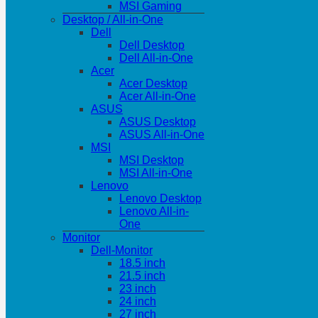
MSI Gaming
Desktop / All-in-One
Dell
Dell Desktop
Dell All-in-One
Acer
Acer Desktop
Acer All-in-One
ASUS
ASUS Desktop
ASUS All-in-One
MSI
MSI Desktop
MSI All-in-One
Lenovo
Lenovo Desktop
Lenovo All-in-
One
Monitor
Dell-Monitor
18.5 inch
21.5 inch
23 inch
24 inch
27 inch