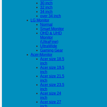
30 inch
32 inch
34 inch
over 34 inch
LG Monitor
Normal
Smart Monitor
QHD & UHD
Monitor
(UltraFine)
UltraWide
Gaming Gear
Acer-Monitor
Acer size 18.5
inch
Acer size 19.5
inch
Acer size 21.5
inch
Acer size 23.5
inch
Acer size 24
inch
Acer size 27
inch