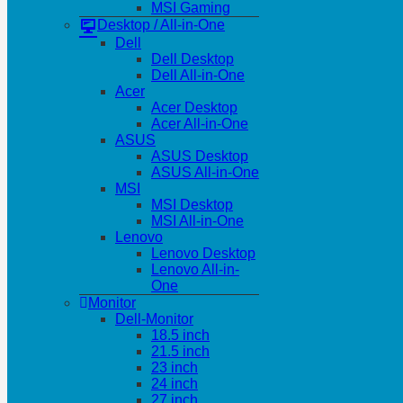
MSI Gaming
Desktop / All-in-One
Dell
Dell Desktop
Dell All-in-One
Acer
Acer Desktop
Acer All-in-One
ASUS
ASUS Desktop
ASUS All-in-One
MSI
MSI Desktop
MSI All-in-One
Lenovo
Lenovo Desktop
Lenovo All-in-
One
Monitor
Dell-Monitor
18.5 inch
21.5 inch
23 inch
24 inch
27 inch