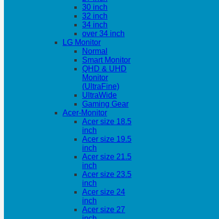
30 inch
32 inch
34 inch
over 34 inch
LG Monitor
Normal
Smart Monitor
QHD & UHD
Monitor
(UltraFine)
UltraWide
Gaming Gear
Acer-Monitor
Acer size 18.5
inch
Acer size 19.5
inch
Acer size 21.5
inch
Acer size 23.5
inch
Acer size 24
inch
Acer size 27
inch