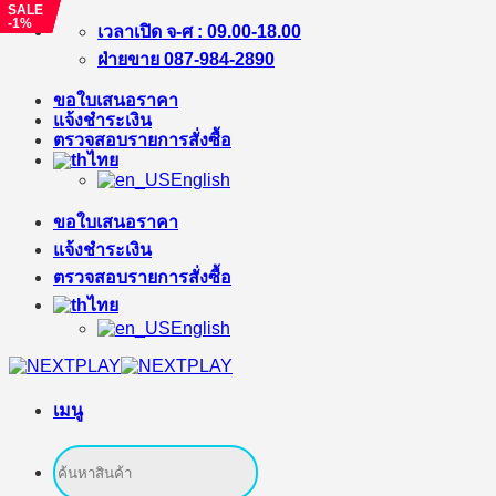
SALE
SALE
SALE
SALE
-1%
-%
-%
-%
ข้าม
เวลาเปิด จ-ศ : 09.00-18.00
ไป
ฝ่ายขาย 087-984-2890
ยัง
ขอใบเสนอราคา
เนื้อหา
แจ้งชำระเงิน
ตรวจสอบรายการสั่งซื้อ
ไทย
English
ขอใบเสนอราคา
แจ้งชำระเงิน
ตรวจสอบรายการสั่งซื้อ
ไทย
English
เมนู
ค้นหา: