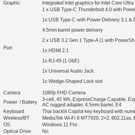
Graphic
Integrated Intel graphics for Intel Core Ult
1 x USB Type-C Thunderbolt 4.0 with Power
1x USB Type-C with Power Delivery 3.1 & D
4.5mm barrel power delivery
2 x USB 3.2 Gen 1 Type-A (1 with PowerSh
Port
1x HDMI 2.1
1x RJ-45 (1 GbE)
1x Universal Audio Jack
1x Wedge-Shaped Lock slot
Camera
1080p FHD Camera
3-cell, 45 Wh, ExpressCharge Capable, E
Power / Battery
AC rugged adapter, 4.5mm barrel, E4
Keyboard
Thai backlit Copilot key keyboard with num
Wireless/BT
MediaTek Wi-Fi 6 MT7920, 2×2, 802.11ax, B
OS
Windows 11 Pro
Optical Drive
No