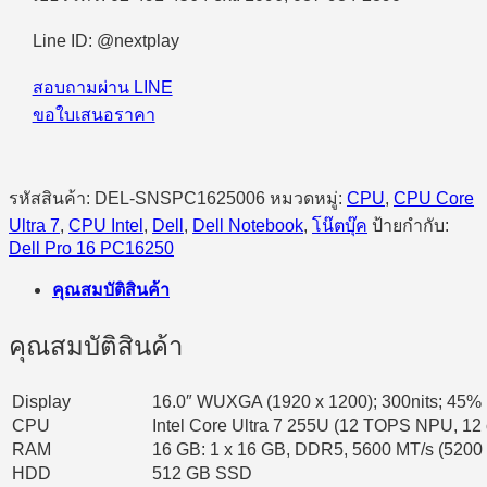
(SNSPC1625006)
Intel
Line ID: @nextplay
Core
Ultra
สอบถามผ่าน LINE
7
255U/16GB/512GB
ขอใบเสนอราคา
SSD/16.0″/Windows
11
Pro
ชิ้น
รหัสสินค้า:
DEL-SNSPC1625006
หมวดหมู่:
CPU
,
CPU Core
Ultra 7
,
CPU Intel
,
Dell
,
Dell Notebook
,
โน๊ตบุ๊ค
ป้ายกำกับ:
Dell Pro 16 PC16250
คุณสมบัติสินค้า
คุณสมบัติสินค้า
Display
16.0″ WUXGA (1920 x 1200); 300nits; 45% 
CPU
Intel Core Ultra 7 255U (12 TOPS NPU, 12 
RAM
16 GB: 1 x 16 GB, DDR5, 5600 MT/s (5200 M
HDD
512 GB SSD