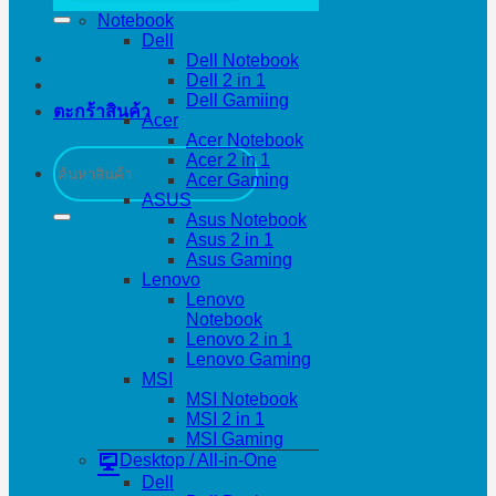
Notebook
Dell
Dell Notebook
Dell 2 in 1
Dell Gamiing
ตะกร้าสินค้า
Acer
Acer Notebook
ค้นหา:
Acer 2 in 1
Acer Gaming
ASUS
Asus Notebook
Asus 2 in 1
Asus Gaming
Lenovo
Lenovo
Notebook
Lenovo 2 in 1
Lenovo Gaming
MSI
MSI Notebook
MSI 2 in 1
MSI Gaming
Desktop / All-in-One
Dell