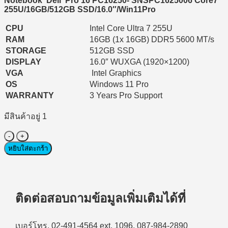
Notebook Dell Pro 16 PC16250- SNSPC1625006 Core7
58,569 ฿.
58,000 ฿.
255U/16GB/512GB SSD/16.0″/Win11Pro
CPU
Intel Core Ultra 7 255U
RAM
16GB (1x 16GB) DDR5 5600 MT/s
STORAGE
512GB SSD
DISPLAY
16.0″ WUXGA (1920×1200)
VGA
Intel Graphics
OS
Windows 11 Pro
WARRANTY
3 Years Pro Support
มีสินค้าอยู่ 1
จำนวน
Notebook
หยิบใส่ตะกร้า
(โน๊
ตบุ๊ค
สำหรับ
ติดต่อสอบถามข้อมูลเพิ่มเติมได้ที่
องค์กร)
Dell
Pro16
เบอร์โทร. 02-491-4564 ext. 1096, 087-984-2890
PC16250