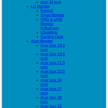
over 34 inch
LG Monitor
Normal
Smart Monitor
QHD & UHD
Monitor
(UltraFine)
UltraWide
Gaming Gear
Acer-Monitor
Acer size 18.5
inch
Acer size 19.5
inch
Acer size 21.5
inch
Acer size 23.5
inch
Acer size 24
inch
Acer size 27
inch
Acer size 30
inch
Acer size 32