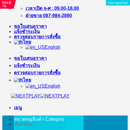
SALE
SALE
ราคาออนไลน์
ราคาออนไลน์
ราคาออนไลน์
ราคาออนไลน์
ราคาออนไลน์
ราคาออนไลน์
ราคาออนไลน์
-%
-%
ข้าม
เวลาเปิด จ-ศ : 09.00-18.00
ไป
ฝ่ายขาย 087-984-2890
ยัง
ขอใบเสนอราคา
เนื้อหา
แจ้งชำระเงิน
ตรวจสอบรายการสั่งซื้อ
ไทย
English
ขอใบเสนอราคา
แจ้งชำระเงิน
ตรวจสอบรายการสั่งซื้อ
ไทย
English
เมนู
หมวดหมู่สินค้า
Category
ค้นหา: