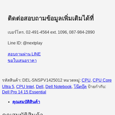
ตบุ๊ค
สำหรับ
ติดต่อสอบถามข้อมูลเพิ่มเติมได้ที่
องค์กร)
Dell
Pro
เบอร์โทร. 02-491-4564 ext. 1096, 087-984-2890
14
Plus
PB14250
Line ID: @nextplay
(SNSPV1425012)
Intel
สอบถามผ่าน LINE
Core
Ultra
ขอใบเสนอราคา
5
235U/8GB/512GB
SSD/14.0″/Windows
11
รหัสสินค้า:
DEL-SNSPV1425012
หมวดหมู่:
CPU
,
CPU Core
Home
Ultra 5
,
CPU Intel
,
Dell
,
Dell Notebook
,
โน๊ตบุ๊ค
ป้ายกำกับ:
(Platinum
Dell Pro 14 15 Essential
Silver)
ชิ้น
คุณสมบัติสินค้า