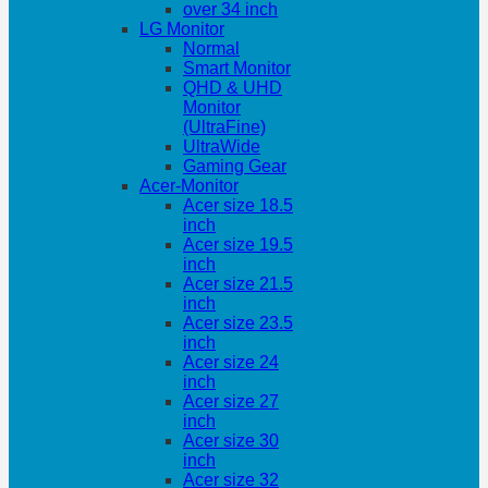
over 34 inch
LG Monitor
Normal
Smart Monitor
QHD & UHD
Monitor
(UltraFine)
UltraWide
Gaming Gear
Acer-Monitor
Acer size 18.5
inch
Acer size 19.5
inch
Acer size 21.5
inch
Acer size 23.5
inch
Acer size 24
inch
Acer size 27
inch
Acer size 30
inch
Acer size 32