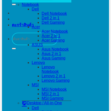
Notebook
Dell
Dell Notebook
Dell 2 in 1
Dell Gamiing
ตะกร้าสินค้า
Acer
Acer Notebook
ค้นหา:
Acer 2 in 1
Acer Gaming
ASUS
Asus Notebook
Asus 2 in 1
Asus Gaming
Lenovo
Lenovo
Notebook
Lenovo 2 in 1
Lenovo Gaming
MSI
MSI Notebook
MSI 2 in 1
MSI Gaming
Desktop / All-in-One
Dell