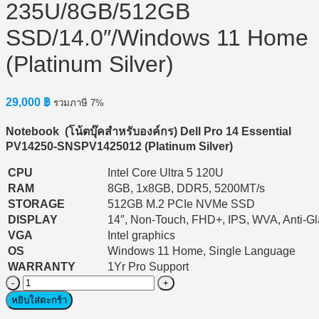
235U/8GB/512GB
SSD/14.0″/Windows 11 Home
(Platinum Silver)
29,000
฿
รวมภาษี 7%
Notebook (
โน้ตบุ๊คสำหรับองค์กร) Dell Pro 14 Essential
PV14250-SNSPV1425012 (Platinum Silver)
CPU
Intel Core Ultra 5 120U
RAM
8GB, 1x8GB, DDR5, 5200MT/s
STORAGE
512GB M.2 PCIe NVMe SSD
DISPLAY
14″, Non-Touch, FHD+, IPS, WVA, Anti-Gla
VGA
Intel graphics
OS
Windows 11 Home, Single Language
WARRANTY
1Yr Pro Support
จำนวน
Notebook
หยิบใส่ตะกร้า
(โน๊