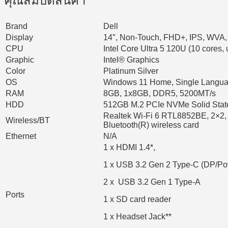
คุณสมบัติสินค้า
Brand
Dell
Display
14″, Non-Touch, FHD+, IPS, WVA, A
CPU
Intel Core Ultra 5 120U (10 cores, 
Graphic
Intel® Graphics
Color
Platinum Silver
OS
Windows 11 Home, Single Langu
RAM
8GB, 1x8GB, DDR5, 5200MT/s
HDD
512GB M.2 PCIe NVMe Solid Stat
Realtek Wi-Fi 6 RTL8852BE, 2×2,
Wireless/BT
Bluetooth(R) wireless card
Ethernet
N/A
1 x HDMI 1.4*,
1 x USB 3.2 Gen 2 Type-C (DP/Po
2 x USB 3.2 Gen 1 Type-A
Ports
1 x SD card reader
1 x Headset Jack**