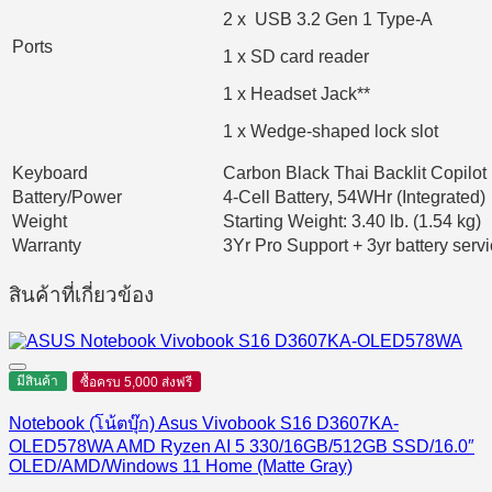
2 x USB 3.2 Gen 1 Type-A
Ports
1 x SD card reader
1 x Headset Jack**
1 x Wedge-shaped lock slot
Keyboard
Carbon Black Thai Backlit Copilo
Battery/Power
4-Cell Battery, 54WHr (Integrated)
Weight
Starting Weight: 3.40 lb. (1.54 kg)
Warranty
3Yr Pro Support + 3yr battery serv
สินค้าที่เกี่ยวข้อง
มีสินค้า
ซื้อครบ 5,000 ส่งฟรี
Notebook (โน้ตบุ๊ก) Asus Vivobook S16 D3607KA-
OLED578WA AMD Ryzen AI 5 330/16GB/512GB SSD/16.0″
OLED/AMD/Windows 11 Home (Matte Gray)