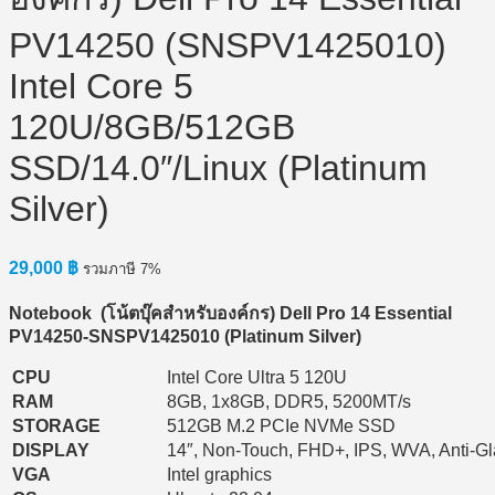
PV14250 (SNSPV1425010)
Intel Core 5
120U/8GB/512GB
SSD/14.0″/Linux (Platinum
Silver)
29,000
฿
รวมภาษี 7%
Notebook (
โน้ตบุ๊คสำหรับองค์กร) Dell Pro 14 Essential
PV14250-SNSPV1425010 (Platinum Silver)
CPU
Intel Core Ultra 5 120U
RAM
8GB, 1x8GB, DDR5, 5200MT/s
STORAGE
512GB M.2 PCIe NVMe SSD
DISPLAY
14″, Non-Touch, FHD+, IPS, WVA, Anti-Gla
VGA
Intel graphics