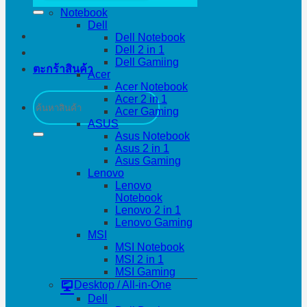
Notebook
Dell
Dell Notebook
Dell 2 in 1
Dell Gamiing
ตะกร้าสินค้า
Acer
Acer Notebook
ค้นหา:
Acer 2 in 1
Acer Gaming
ASUS
Asus Notebook
Asus 2 in 1
Asus Gaming
Lenovo
Lenovo
Notebook
Lenovo 2 in 1
Lenovo Gaming
MSI
MSI Notebook
MSI 2 in 1
MSI Gaming
Desktop / All-in-One
Dell