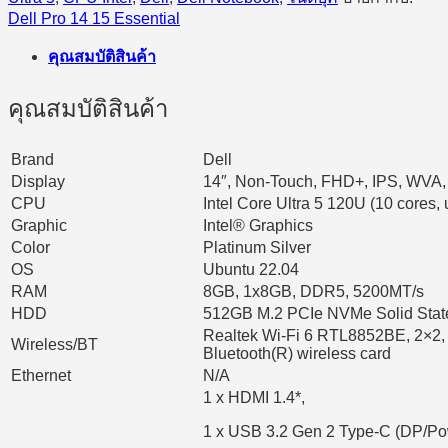
Dell Pro 14 15 Essential
คุณสมบัติสินค้า
คุณสมบัติสินค้า
Brand
Dell
Display
14″, Non-Touch, FHD+, IPS, WVA, A
CPU
Intel Core Ultra 5 120U (10 cores, 
Graphic
Intel® Graphics
Color
Platinum Silver
OS
Ubuntu 22.04
RAM
8GB, 1x8GB, DDR5, 5200MT/s
HDD
512GB M.2 PCIe NVMe Solid Stat
Realtek Wi-Fi 6 RTL8852BE, 2×2,
Wireless/BT
Bluetooth(R) wireless card
Ethernet
N/A
1 x HDMI 1.4*,
1 x USB 3.2 Gen 2 Type-C (DP/Po