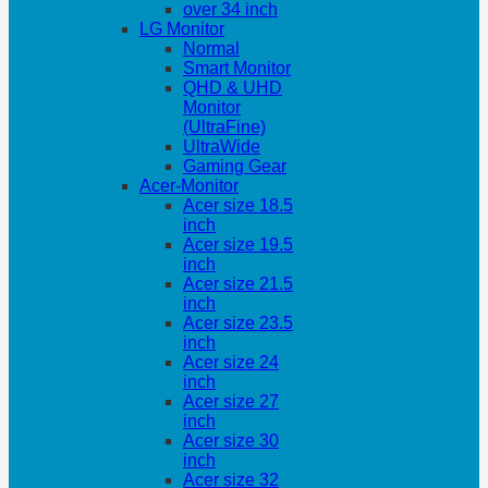
over 34 inch
LG Monitor
Normal
Smart Monitor
QHD & UHD
Monitor
(UltraFine)
UltraWide
Gaming Gear
Acer-Monitor
Acer size 18.5
inch
Acer size 19.5
inch
Acer size 21.5
inch
Acer size 23.5
inch
Acer size 24
inch
Acer size 27
inch
Acer size 30
inch
Acer size 32