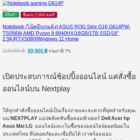
price
price
was:
is:
82,900 ฿.
79,900 ฿.
มีสินค้า
ซื้อครบ 5,000 ส่งฟรี
Notebook (โน้ตบุ๊กเกมมิ่ง) ASUS ROG Strix G16 G614PW-
TS056W AMD Ryzen 9 8940HX/16GB/1TB SSD/16″
2.5K/RTX5080/Windows 11 Home
Original
Current
119,900
฿
89,900
฿
รวมภาษี 7%
price
price
was:
is:
119,900 ฿.
89,900 ฿.
เปิดประสบการณ์ช้อปปิ้งออนไลน์ แค่สั่งซื้อ
ออนไลน์บน Nextplay
ให้ทุกคำสั่งซื้อออนไลน์เป็นเรื่องง่ายและสะดวกที่สุดสำหรับคุณ
บน
NEXTPLAY
แอปพลิเคชันซื้อคอมพิวเตอร์
Dell Acer hp
Asus Msi LG
ออนไลน์และเว็บซื้อของออนไลน์ยอดนิยมใน
ประเทศไทย ที่ปลอดภัยและเชื่อถือได้ เราพร้อมมอบ