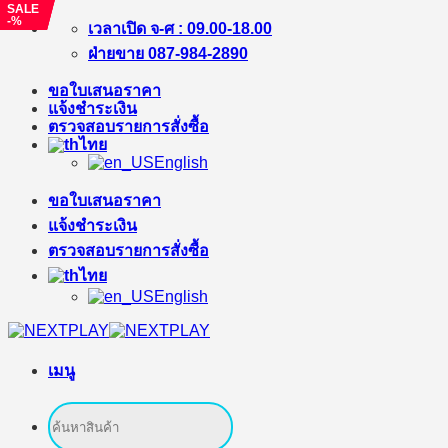
SALE
SALE
SALE
-%
-%
-%
ข้าม
เวลาเปิด จ-ศ : 09.00-18.00
ไป
ฝ่ายขาย 087-984-2890
ยัง
ขอใบเสนอราคา
เนื้อหา
แจ้งชำระเงิน
ตรวจสอบรายการสั่งซื้อ
ไทย
English
ขอใบเสนอราคา
แจ้งชำระเงิน
ตรวจสอบรายการสั่งซื้อ
ไทย
English
เมนู
ค้นหา: