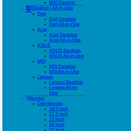
MSI Gaming
Desktop / All-in-One
Dell
Dell Desktop
Dell All-in-One
Acer
Acer Desktop
Acer All-in-One
ASUS
ASUS Desktop
ASUS All-in-One
MSI
MSI Desktop
MSI All-in-One
Lenovo
Lenovo Desktop
Lenovo All-in-
One
Monitor
Dell-Monitor
18.5 inch
21.5 inch
23 inch
24 inch
27 inch