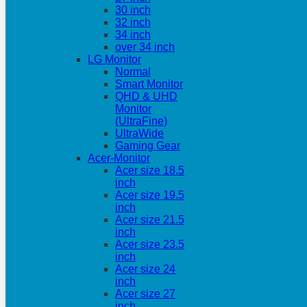
30 inch
32 inch
34 inch
over 34 inch
LG Monitor
Normal
Smart Monitor
QHD & UHD
Monitor
(UltraFine)
UltraWide
Gaming Gear
Acer-Monitor
Acer size 18.5
inch
Acer size 19.5
inch
Acer size 21.5
inch
Acer size 23.5
inch
Acer size 24
inch
Acer size 27
inch