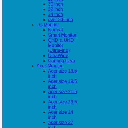
30 inch
32 inch
34 inch
over 34 inch
LG Monitor
Normal
Smart Monitor
QHD & UHD
Monitor
(UltraFine)
UltraWide
Gaming Gear
Acer-Monitor
Acer size 18.5
inch
Acer size 19.5
inch
Acer size 21.5
inch
Acer size 23.5
inch
Acer size 24
inch
Acer size 27
inch