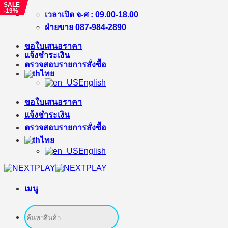
SALE
SALE
SALE
SALE
-19%
-%
-%
-%
ข้าม
เวลาเปิด จ-ศ : 09.00-18.00
ไป
ฝ่ายขาย 087-984-2890
ยัง
ขอใบเสนอราคา
เนื้อหา
แจ้งชำระเงิน
ตรวจสอบรายการสั่งซื้อ
ไทย
English
ขอใบเสนอราคา
แจ้งชำระเงิน
ตรวจสอบรายการสั่งซื้อ
ไทย
English
เมนู
ค้นหา: