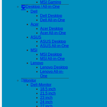
MSI Gaming
Desktop / All-in-One
Dell
Dell Desktop
Dell All-in-One
Acer
Acer Desktop
Acer All-in-One
ASUS
ASUS Desktop
ASUS All-in-One
MSI
MSI Desktop
MSI All-in-One
Lenovo
Lenovo Desktop
Lenovo All-in-
One
Monitor
Dell-Monitor
18.5 inch
21.5 inch
23 inch
24 inch
27 inch