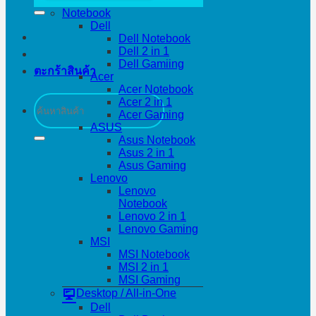
Notebook
Dell
Dell Notebook
Dell 2 in 1
Dell Gamiing
ตะกร้าสินค้า
Acer
Acer Notebook
ค้นหา:
Acer 2 in 1
Acer Gaming
ASUS
Asus Notebook
Asus 2 in 1
Asus Gaming
Lenovo
Lenovo
Notebook
Lenovo 2 in 1
Lenovo Gaming
MSI
MSI Notebook
MSI 2 in 1
MSI Gaming
Desktop / All-in-One
Dell