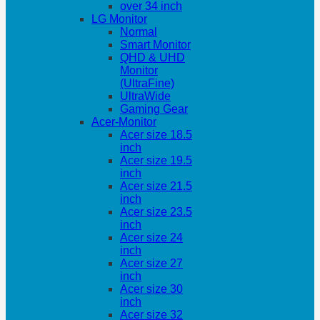
over 34 inch
LG Monitor
Normal
Smart Monitor
QHD & UHD
Monitor
(UltraFine)
UltraWide
Gaming Gear
Acer-Monitor
Acer size 18.5
inch
Acer size 19.5
inch
Acer size 21.5
inch
Acer size 23.5
inch
Acer size 24
inch
Acer size 27
inch
Acer size 30
inch
Acer size 32