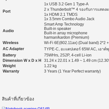
1x USB 3.2 Gen 1 Type-A
2 x Thunderbolt™ 4 รองรับการแสดง
Port
1x HDMI 2.1 TMDS
1x 3.5mm Combo Audio Jack
Smart Amp Technology
Built-in speaker
Audio
Built-in array microphone
harman/kardon (Premium)
Wireless
Wi-Fi 6E(802.11ax) (Dual band) 2*2 +
AC Adapter
TYPE-C, อะแดปเตอร์ 65W AC, เอาต์พุ
Battery
75WHrs, 2S2P, 4-cell Li-ion
Dimension W x D x H
31.24 x 22.01 x 1.49 ~ 1.49 cm (12.30″
Weight
1.22 kg
Warranty
3 Years (1 Year Perfect warranty)
สินค้าที่เกี่ยวข้อง