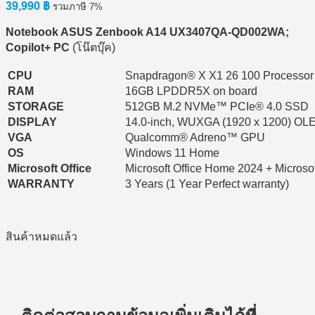
39,990
฿
รวมภาษี 7%
Notebook ASUS Zenbook A14 UX3407QA-QD002WA;
Copilot+ PC
(โน๊ตบุ๊ค)
CPU
Snapdragon® X X1 26 100 Processor
RAM
16GB LPDDR5X on board
STORAGE
512GB M.2 NVMe™ PCIe® 4.0 SSD
DISPLAY
14.0-inch, WUXGA (1920 x 1200) OL
VGA
Qualcomm® Adreno™ GPU
OS
Windows 11 Home
Microsoft Office
Microsoft Office Home 2024 + Microso
WARRANTY
3 Years (1 Year Perfect warranty)
สินค้าหมดแล้ว