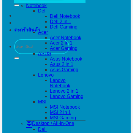
Notebook
Dell
Dell Notebook
Dell 2 in 1
Dell Gamiing
ตะกร้าสินค้า
Acer
Acer Notebook
ค้นหา:
Acer 2 in 1
Acer Gaming
ASUS
Asus Notebook
Asus 2 in 1
Asus Gaming
Lenovo
Lenovo
Notebook
Lenovo 2 in 1
Lenovo Gaming
MSI
MSI Notebook
MSI 2 in 1
MSI Gaming
Desktop / All-in-One
Dell