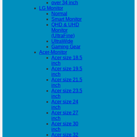
over 34 inch
LG Monitor
Normal
Smart Monitor
QHD & UHD
Monitor
(UltraFine)
UltraWide
Gaming Gear
Acer-Monitor
Acer size 18.5
inch
Acer size 19.5
inch
Acer size 21.5
inch
Acer size 23.5
inch
Acer size 24
inch
Acer size 27
inch
Acer size 30
inch
Acer size 32