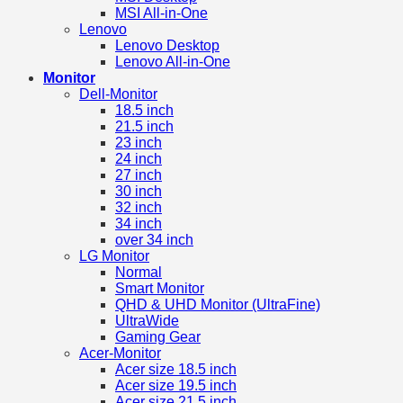
MSI All-in-One
Lenovo
Lenovo Desktop
Lenovo All-in-One
Monitor
Dell-Monitor
18.5 inch
21.5 inch
23 inch
24 inch
27 inch
30 inch
32 inch
34 inch
over 34 inch
LG Monitor
Normal
Smart Monitor
QHD & UHD Monitor (UltraFine)
UltraWide
Gaming Gear
Acer-Monitor
Acer size 18.5 inch
Acer size 19.5 inch
Acer size 21.5 inch