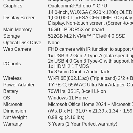
Graphics
Qualcomm® Adreno™ GPU
14.0-inch, WUXGA (1920 x 1200) OLED 16
Display Screen
1,000,000:1, VESA CERTIFIED Display HDR
Display, Non-touch screen, (Screen-to-b
Main Memory
16GB LPDDR5X on board
Storage
512GB M.2 NVMe™ PCIe® 4.0 SSD
Optical Disk Drive
None
Web Camera
FHD camera with IR function to support
1x USB 3.2 Gen 2 Type-A (data speed u
2x USB 4.0 Gen 3 Type-C with support fo
I/O ports
1x HDMI 2.1 TMDS
1x 3.5mm Combo Audio Jack
Wireless
Wi-Fi 6E(802.11ax) (Triple band) 2*2 + 
Power Adapter
TYPE-C, 65W AC Ultra Mini Adapter, Ou
Battery
70WHrs, 3S1P, 3-cell Li-ion
OS
Windows 11 Home
Microsoft
Microsoft Office Home 2024 + Microsoft 
Dimension
(W x D x H) : 31.07 x 21.39 x 1.34 ~ 1.59
Net Weight
0.98 kg (2.16 lbs)
Warranty
3 Years (1 Year Perfect warranty)