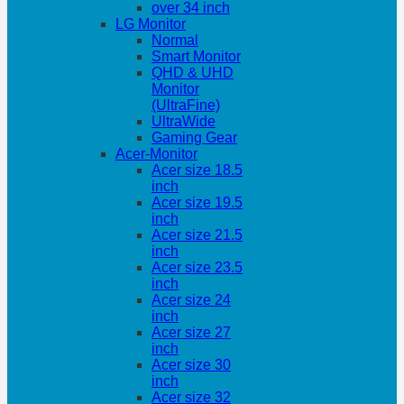
over 34 inch
LG Monitor
Normal
Smart Monitor
QHD & UHD
Monitor
(UltraFine)
UltraWide
Gaming Gear
Acer-Monitor
Acer size 18.5
inch
Acer size 19.5
inch
Acer size 21.5
inch
Acer size 23.5
inch
Acer size 24
inch
Acer size 27
inch
Acer size 30
inch
Acer size 32