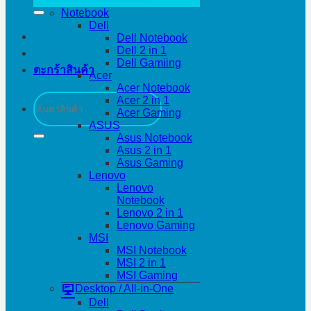
Notebook
Dell
Dell Notebook
Dell 2 in 1
Dell Gamiing
ตะกร้าสินค้า
Acer
Acer Notebook
ค้นหา:
Acer 2 in 1
Acer Gaming
ASUS
Asus Notebook
Asus 2 in 1
Asus Gaming
Lenovo
Lenovo
Notebook
Lenovo 2 in 1
Lenovo Gaming
MSI
MSI Notebook
MSI 2 in 1
MSI Gaming
Desktop / All-in-One
Dell