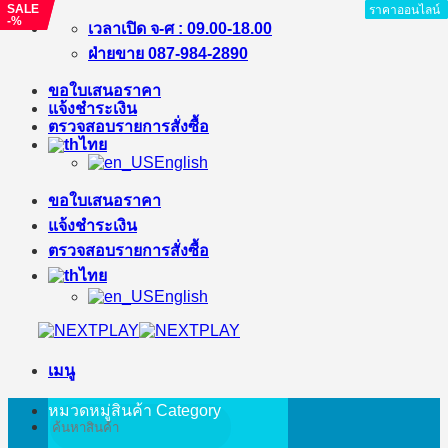
SALE
SALE
ราคาออนไลน์
ราคาออนไลน์
ราคาออนไลน์
ราคาออนไลน์
ราคาออนไลน์
ราคาออนไลน์
ราคาออนไลน์
-%
-%
ข้าม
เวลาเปิด จ-ศ : 09.00-18.00
ไป
ฝ่ายขาย 087-984-2890
ยัง
ขอใบเสนอราคา
เนื้อหา
แจ้งชำระเงิน
ตรวจสอบรายการสั่งซื้อ
ไทย
English
ขอใบเสนอราคา
แจ้งชำระเงิน
ตรวจสอบรายการสั่งซื้อ
ไทย
English
เมนู
หมวดหมู่สินค้า
Category
ค้นหา: