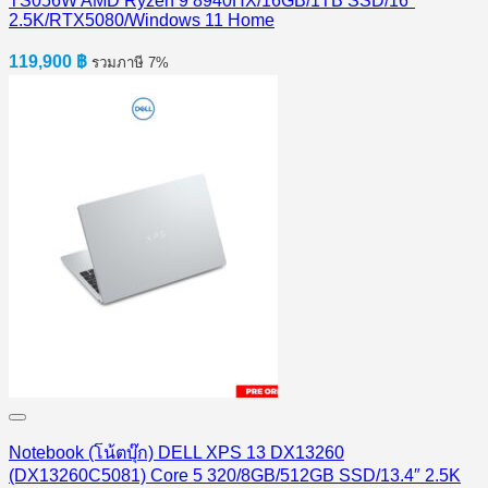
TS056W AMD Ryzen 9 8940HX/16GB/1TB SSD/16″
2.5K/RTX5080/Windows 11 Home
119,900
฿
รวมภาษี 7%
Notebook (โน้ตบุ๊ก) DELL XPS 13 DX13260
(DX13260C5081) Core 5 320/8GB/512GB SSD/13.4″ 2.5K