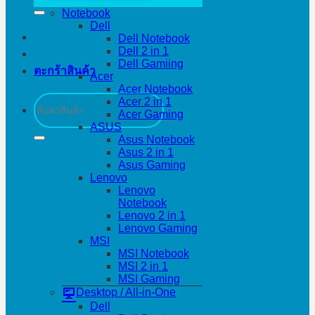
Notebook
Dell
Dell Notebook
Dell 2 in 1
Dell Gamiing
ตะกร้าสินค้า
Acer
Acer Notebook
ค้นหา:
Acer 2 in 1
Acer Gaming
ASUS
Asus Notebook
Asus 2 in 1
Asus Gaming
Lenovo
Lenovo
Notebook
Lenovo 2 in 1
Lenovo Gaming
MSI
MSI Notebook
MSI 2 in 1
MSI Gaming
Desktop / All-in-One
Dell