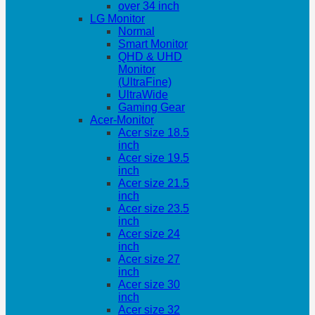
over 34 inch
LG Monitor
Normal
Smart Monitor
QHD & UHD
Monitor
(UltraFine)
UltraWide
Gaming Gear
Acer-Monitor
Acer size 18.5
inch
Acer size 19.5
inch
Acer size 21.5
inch
Acer size 23.5
inch
Acer size 24
inch
Acer size 27
inch
Acer size 30
inch
Acer size 32