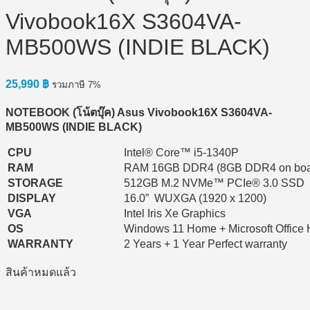
Vivobook16X S3604VA-
MB500WS (INDIE BLACK)
25,990
฿
รวมภาษี 7%
NOTEBOOK (โน้ตบุ๊ค) Asus Vivobook16X S3604VA-
MB500WS (INDIE BLACK)
CPU
Intel® Core™ i5-1340P
RAM
RAM 16GB DDR4 (8GB DDR4 on bo
STORAGE
512GB M.2 NVMe™ PCIe® 3.0 SSD
DISPLAY
16.0” WUXGA (1920 x 1200)
VGA
Intel Iris Xe Graphics
OS
Windows 11 Home + Microsoft Office
WARRANTY
2 Years + 1 Year Perfect warranty
สินค้าหมดแล้ว