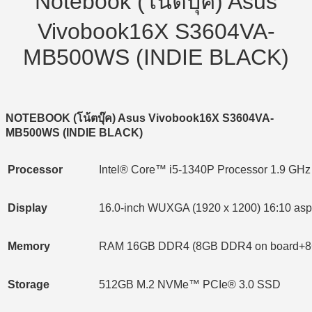
Notebook (โน้ตบุ๊ค) Asus
Vivobook16X S3604VA-
MB500WS (INDIE BLACK)
NOTEBOOK (โน้ตบุ๊ค) Asus Vivobook16X S3604VA-
MB500WS (INDIE BLACK)
Processor
Intel® Core™ i5-1340P Processor 1.9 GHz 
Display
16.0-inch WUXGA (1920 x 1200) 16:10 aspec
Memory
RAM 16GB DDR4 (8GB DDR4 on board+
Storage
512GB M.2 NVMe™ PCIe® 3.0 SSD