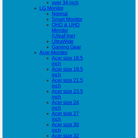
over 34 inch
LG Monitor
Normal
Smart Monitor
QHD & UHD
Monitor
(UltraFine)
UltraWide
Gaming Gear
Acer-Monitor
Acer size 18.5
inch
Acer size 19.5
inch
Acer size 21.5
inch
Acer size 23.5
inch
Acer size 24
inch
Acer size 27
inch
Acer size 30
inch
Acer size 32