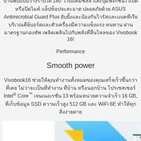
บานพับแบบวางราบได้ 180
เว็บแคมชิลล์ และปุ่มฟังก์ชันไว้เปิด
หรือปิดไมค์ แล็ปท็อปจะสะอาด ปลอดภัยด้วย ASUS
Antimicrobial Guard Plus ยับยั้งและป้องกันไวรัสและแบคทีเรีย
บริเวณคีย์บอร์ดและตัวเครื่องมีความแข็งแรง ทนทาน ผ่าน
มาตรฐานกองทัพ เพลิดเพลินไปกับพลังที่ลื่นไหลของ Vivobook
16!
Performance
Smooth power
Vivobook16 ช่วยให้คุณทำงานทั้งหมดของคุณเสร็จเร็วขึ้นกว่า
ที่เคย ไม่ว่าจะเป็นที่ทำงาน ที่บ้าน หรือนอกบ้าน โปรเซสเซอร์
®
™
Intel
Core
เจนเนอเรชั่น 13 พร้อมหน่วยความจำเร็ว 16 GB,
ที่เก็บข้อมูล SSD ความเร็วสูง 512 GB และ WiFi 6E ทำให้ทุก
สิ่งง่ายดาย