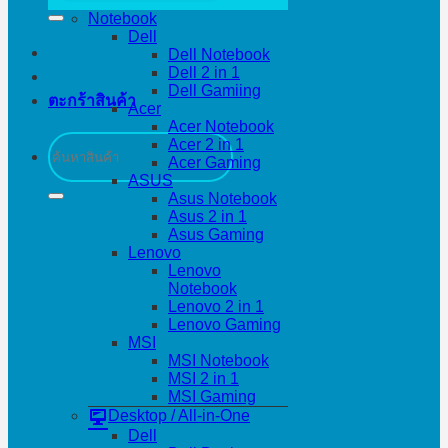
Notebook
Dell
Dell Notebook
Dell 2 in 1
Dell Gamiing
ตะกร้าสินค้า
Acer
Acer Notebook
ค้นหา:
Acer 2 in 1
Acer Gaming
ASUS
Asus Notebook
Asus 2 in 1
Asus Gaming
Lenovo
Lenovo
Notebook
Lenovo 2 in 1
Lenovo Gaming
MSI
MSI Notebook
MSI 2 in 1
MSI Gaming
Desktop / All-in-One
Dell