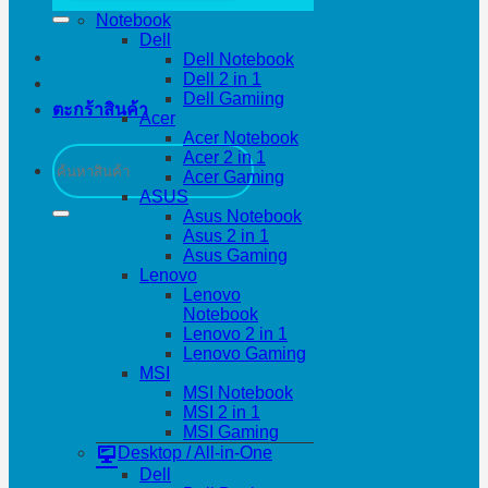
Notebook
Dell
Dell Notebook
Dell 2 in 1
Dell Gamiing
ตะกร้าสินค้า
Acer
Acer Notebook
ค้นหา:
Acer 2 in 1
Acer Gaming
ASUS
Asus Notebook
Asus 2 in 1
Asus Gaming
Lenovo
Lenovo
Notebook
Lenovo 2 in 1
Lenovo Gaming
MSI
MSI Notebook
MSI 2 in 1
MSI Gaming
Desktop / All-in-One
Dell