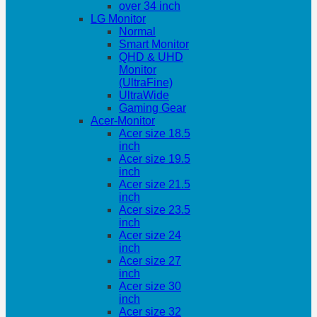
over 34 inch
LG Monitor
Normal
Smart Monitor
QHD & UHD
Monitor
(UltraFine)
UltraWide
Gaming Gear
Acer-Monitor
Acer size 18.5
inch
Acer size 19.5
inch
Acer size 21.5
inch
Acer size 23.5
inch
Acer size 24
inch
Acer size 27
inch
Acer size 30
inch
Acer size 32