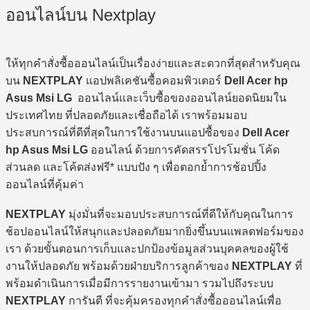
ออนไลน์บน Nextplay
ให้ทุกคำสั่งซื้อออนไลน์เป็นเรื่องง่ายและสะดวกที่สุดสำหรับคุณ
บน
NEXTPLAY
แอปพลิเคชันซื้อคอมพิวเตอร์
Dell Acer hp
Asus Msi LG
ออนไลน์และเว็บซื้อของออนไลน์ยอดนิยมใน
ประเทศไทย ที่ปลอดภัยและเชื่อถือได้ เราพร้อมมอบ
ประสบการณ์ที่ดีที่สุดในการใช้งานบนแอปซื้อของ
Dell Acer
hp Asus Msi LG
ออนไลน์ ด้วยการคัดสรรโปรโมชั่น โค้ด
ส่วนลด และโค้ดส่งฟรี* แบบปัง ๆ เพื่อตอกย้ำการช้อปปิ้ง
ออนไลน์ที่คุ้มค่า
NEXTPLAY
มุ่งมั่นที่จะมอบประสบการณ์ที่ดีให้กับคุณในการ
ช้อปออนไลน์ให้สนุกและปลอดภัยมากยิ่งขึ้นบนแพลตฟอร์มของ
เรา ด้วยขั้นตอนการเก็บและปกป้องข้อมูลส่วนบุคคลของผู้ใช้
งานให้ปลอดภัย พร้อมด้วยฝ่ายบริการลูกค้าของ
NEXTPLAY
ที่
พร้อมดำเนินการเมื่อมีการรายงานเข้ามา รวมไปถึงระบบ
NEXTPLAY
การันตี ที่จะคุ้มครองทุกคำสั่งซื้อออนไลน์เพื่อ