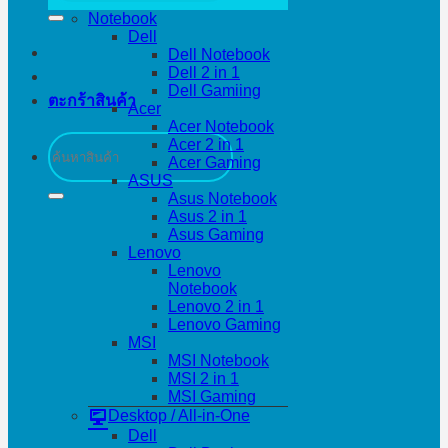
Notebook
Dell
Dell Notebook
Dell 2 in 1
Dell Gamiing
ตะกร้าสินค้า
Acer
Acer Notebook
ค้นหา:
Acer 2 in 1
Acer Gaming
ASUS
Asus Notebook
Asus 2 in 1
Asus Gaming
Lenovo
Lenovo
Notebook
Lenovo 2 in 1
Lenovo Gaming
MSI
MSI Notebook
MSI 2 in 1
MSI Gaming
Desktop / All-in-One
Dell