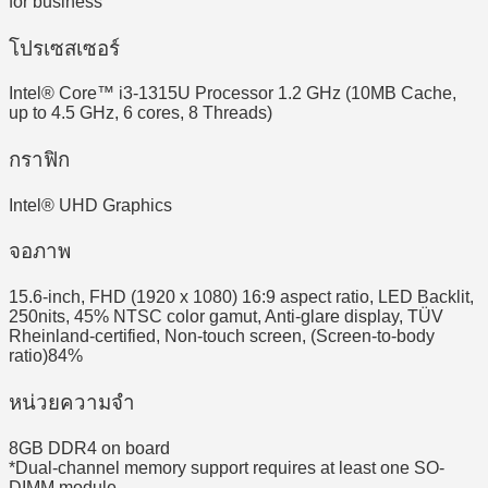
for business
โปรเซสเซอร์
Intel® Core™ i3-1315U Processor 1.2 GHz (10MB Cache,
up to 4.5 GHz, 6 cores, 8 Threads)
กราฟิก
Intel® UHD Graphics
จอภาพ
15.6-inch, FHD (1920 x 1080) 16:9 aspect ratio, LED Backlit,
250nits, 45% NTSC color gamut, Anti-glare display, TÜV
Rheinland-certified, Non-touch screen, (Screen-to-body
ratio)84%
หน่วยความจำ
8GB DDR4 on board
*Dual-channel memory support requires at least one SO-
DIMM module.