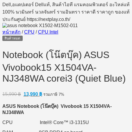
หน้าหลัก
/
CPU
/
CPU Intel
สินค้าหมด
Notebook (โน๊ตบุ๊ค) ASUS
Vivobook15 X1504VA-
NJ348WA corei3 (Quiet Blue)
Original
Current
15,990
฿
13,990
฿
รวมภาษี 7%
price
price
was:
is:
ASUS Notebook (
โน๊ตบุ๊ค) Vivobook 15 X1504VA-
15,990 ฿.
13,990 ฿.
NJ348WA
CPU Intel® Core™ i3-1315U