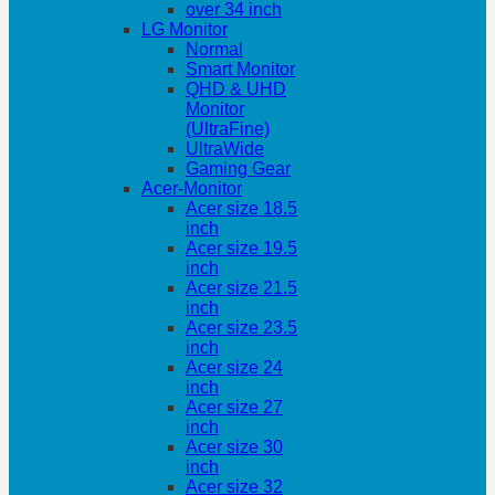
over 34 inch
LG Monitor
Normal
Smart Monitor
QHD & UHD
Monitor
(UltraFine)
UltraWide
Gaming Gear
Acer-Monitor
Acer size 18.5
inch
Acer size 19.5
inch
Acer size 21.5
inch
Acer size 23.5
inch
Acer size 24
inch
Acer size 27
inch
Acer size 30
inch
Acer size 32