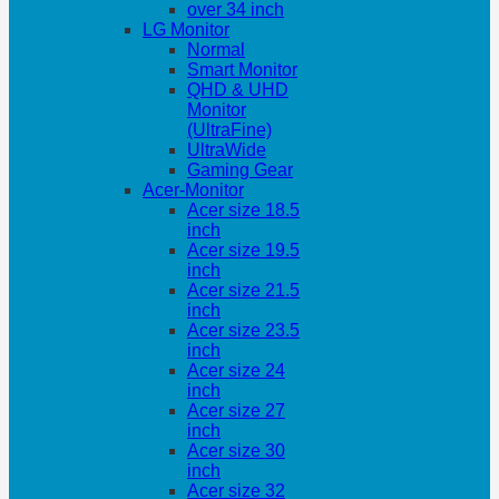
over 34 inch
LG Monitor
Normal
Smart Monitor
QHD & UHD
Monitor
(UltraFine)
UltraWide
Gaming Gear
Acer-Monitor
Acer size 18.5
inch
Acer size 19.5
inch
Acer size 21.5
inch
Acer size 23.5
inch
Acer size 24
inch
Acer size 27
inch
Acer size 30
inch
Acer size 32