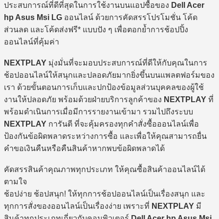
ประสบการณ์ที่ดีที่สุดในการใช้งานบนแอปซื้อของ
Dell Acer
hp Asus Msi LG
ออนไลน์ ด้วยการคัดสรรโปรโมชั่น โค้ด
ส่วนลด และโค้ดส่งฟรี* แบบปัง ๆ เพื่อตอกย้ำการช้อปปิ้ง
ออนไลน์ที่คุ้มค่า
NEXTPLAY
มุ่งมั่นที่จะมอบประสบการณ์ที่ดีให้กับคุณในการ
ช้อปออนไลน์ให้สนุกและปลอดภัยมากยิ่งขึ้นบนแพลตฟอร์มของ
เรา ด้วยขั้นตอนการเก็บและปกป้องข้อมูลส่วนบุคคลของผู้ใช้
งานให้ปลอดภัย พร้อมด้วยฝ่ายบริการลูกค้าของ
NEXTPLAY
ที่
พร้อมดำเนินการเมื่อมีการรายงานเข้ามา รวมไปถึงระบบ
NEXTPLAY
การันตี ที่จะคุ้มครองทุกคำสั่งซื้อออนไลน์เพื่อ
ป้องกันข้อผิดพลาดระหว่างการซื้อ และเพื่อให้คุณสามารถยื่น
คำขอเงินคืนหรือคืนสินค้าหากพบข้อผิดพลาดได้
คัดสรรสินค้าคุณภาพทุกประเภท ให้คุณซื้อสินค้าออนไลน์ได้
ตามใจ
ช้อปง่าย ช้อปสนุก! ให้ทุกการช้อปออนไลน์เป็นเรื่องสนุก และ
ทุกการสั่งของออนไลน์เป็นเรื่องง่าย เพราะที่
NEXTPLAY
มี
สินค้าทุกประเภทเกี่ยวกับคอมพิวเตอร์
Dell Acer hp Asus Msi