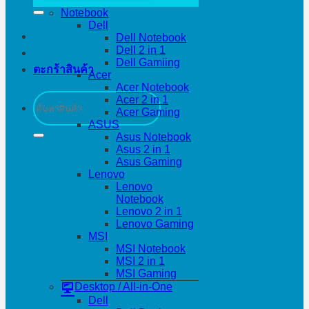
Notebook
Dell
Dell Notebook
Dell 2 in 1
Dell Gamiing
ตะกร้าสินค้า
Acer
Acer Notebook
ค้นหา:
Acer 2 in 1
Acer Gaming
ASUS
Asus Notebook
Asus 2 in 1
Asus Gaming
Lenovo
Lenovo
Notebook
Lenovo 2 in 1
Lenovo Gaming
MSI
MSI Notebook
MSI 2 in 1
MSI Gaming
Desktop / All-in-One
Dell