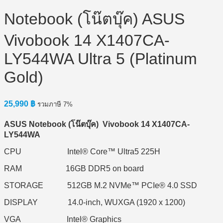
Notebook (โน๊ตบุ๊ค) ASUS
Vivobook 14 X1407CA-
LY544WA Ultra 5 (Platinum
Gold)
25,990
฿
รวมภาษี 7%
ASUS Notebook (
โน๊ตบุ๊ค) Vivobook 14 X1407CA-
LY544WA
CPU Intel® Core™ Ultra5 225H
RAM 16GB DDR5 on board
STORAGE 512GB M.2 NVMe™ PCIe® 4.0 SSD
DISPLAY 14.0-inch, WUXGA (1920 x 1200)
VGA Intel® Graphics