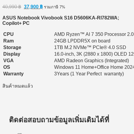
Original
Current
40,990
฿
37,900
฿
รวมภาษี 7%
price
price
was:
is:
ASUS Notebook Vivobook S16 D5606KA-RI782WA;
40,990 ฿.
37,900 ฿.
Copilot+ PC
CPU
AMD Ryzen™ AI 7 350 Processor 2.
Ram
24GB LPDDR5X on board
Storage
1TB M.2 NVMe™ PCIe® 4.0 SSD
Display
16.0-inch, 3K (2880 x 1800) OLED 1
VGA
AMD Radeon Graphics (Integrated)
OS
Windows 11 Home+Office Home 202
Warranty
3Years (1 Year Perfect warranty)
สินค้าหมดแล้ว
ติดต่อสอบถามข้อมูลเพิ่มเติมได้ที่