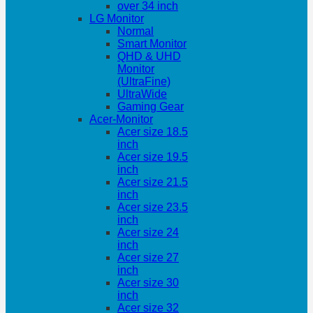
over 34 inch
LG Monitor
Normal
Smart Monitor
QHD & UHD
Monitor
(UltraFine)
UltraWide
Gaming Gear
Acer-Monitor
Acer size 18.5
inch
Acer size 19.5
inch
Acer size 21.5
inch
Acer size 23.5
inch
Acer size 24
inch
Acer size 27
inch
Acer size 30
inch
Acer size 32