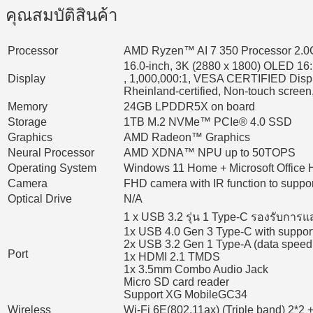
คุณสมบัติสินค้า
Processor
AMD Ryzen™ AI 7 350 Processor 2.0
16.0-inch, 3K (2880 x 1800) OLED 16:1
Display
, 1,000,000:1, VESA CERTIFIED Display
Rheinland-certified, Non-touch screen
Memory
24GB LPDDR5X on board
Storage
1TB M.2 NVMe™ PCIe® 4.0 SSD
Graphics
AMD Radeon™ Graphics
Neural Processor
AMD XDNA™ NPU up to 50TOPS
Operating System
Windows 11 Home + Microsoft Office 
Camera
FHD camera with IR function to suppo
Optical Drive
N/A
1 x USB 3.2 รุ่น 1 Type-C รองรับกา
1x USB 4.0 Gen 3 Type-C with support 
2x USB 3.2 Gen 1 Type-A (data speed
Port
1x HDMI 2.1 TMDS
1x 3.5mm Combo Audio Jack
Micro SD card reader
Support XG MobileGC34
Wireless
Wi-Fi 6E(802.11ax) (Triple band) 2*2 