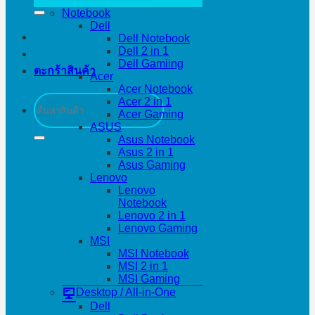
Notebook
Dell
Dell Notebook
Dell 2 in 1
Dell Gamiing
ตะกร้าสินค้า
Acer
Acer Notebook
ค้นหา:
Acer 2 in 1
Acer Gaming
ASUS
Asus Notebook
Asus 2 in 1
Asus Gaming
Lenovo
Lenovo
Notebook
Lenovo 2 in 1
Lenovo Gaming
MSI
MSI Notebook
MSI 2 in 1
MSI Gaming
Desktop / All-in-One
Dell