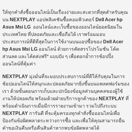
ให้ทุกคำสั่งซื้อออนไลน์เป็นเรื่องง่ายและสะดวกที่สุดสำหรับคุณ
บน
NEXTPLAY
แอปพลิเคชันซื้อคอมพิวเตอร์
Dell Acer hp
Asus Msi LG
ออนไลน์และเว็บซื้อของออนไลน์ยอดนิยมใน
ประเทศไทย ที่ปลอดภัยและเชื่อถือได้ เราพร้อมมอบ
ประสบการณ์ที่ดีที่สุดในการใช้งานบนแอปซื้อของ
Dell Acer
hp Asus Msi LG
ออนไลน์ ด้วยการคัดสรรโปรโมชั่น โค้ด
ส่วนลด และโค้ดส่งฟรี* แบบปัง ๆ เพื่อตอกย้ำการช้อปปิ้ง
ออนไลน์ที่คุ้มค่า
NEXTPLAY
มุ่งมั่นที่จะมอบประสบการณ์ที่ดีให้กับคุณในการ
ช้อปออนไลน์ให้สนุกและปลอดภัยมากยิ่งขึ้นบนแพลตฟอร์มของ
เรา ด้วยขั้นตอนการเก็บและปกป้องข้อมูลส่วนบุคคลของผู้ใช้
งานให้ปลอดภัย พร้อมด้วยฝ่ายบริการลูกค้าของ
NEXTPLAY
ที่
พร้อมดำเนินการเมื่อมีการรายงานเข้ามา รวมไปถึงระบบ
NEXTPLAY
การันตี ที่จะคุ้มครองทุกคำสั่งซื้อออนไลน์เพื่อ
ป้องกันข้อผิดพลาดระหว่างการซื้อ และเพื่อให้คุณสามารถยื่น
คำขอเงินคืนหรือคืนสินค้าหากพบข้อผิดพลาดได้