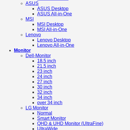
ASUS
ASUS Desktop
ASUS All-in-One
MSI
MSI Desktop
MSI All-in-One
Lenovo
Lenovo Desktop
Lenovo All-in-One
Monitor
Dell-Monitor
18.5 inch
21.5 inch
23 inch
24 inch
27 inch
30 inch
32 inch
34 inch
over 34 inch
LG Monitor
Normal
Smart Monitor
QHD & UHD Monitor (UltraFine)
UltraWide