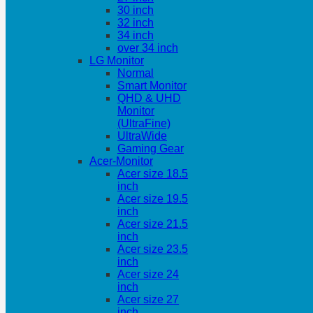
30 inch
32 inch
34 inch
over 34 inch
LG Monitor
Normal
Smart Monitor
QHD & UHD
Monitor
(UltraFine)
UltraWide
Gaming Gear
Acer-Monitor
Acer size 18.5
inch
Acer size 19.5
inch
Acer size 21.5
inch
Acer size 23.5
inch
Acer size 24
inch
Acer size 27
inch