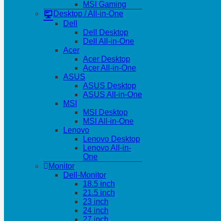
MSI Gaming
Desktop / All-in-One
Dell
Dell Desktop
Dell All-in-One
Acer
Acer Desktop
Acer All-in-One
ASUS
ASUS Desktop
ASUS All-in-One
MSI
MSI Desktop
MSI All-in-One
Lenovo
Lenovo Desktop
Lenovo All-in-
One
Monitor
Dell-Monitor
18.5 inch
21.5 inch
23 inch
24 inch
27 inch