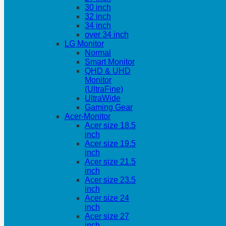
30 inch
32 inch
34 inch
over 34 inch
LG Monitor
Normal
Smart Monitor
QHD & UHD
Monitor
(UltraFine)
UltraWide
Gaming Gear
Acer-Monitor
Acer size 18.5
inch
Acer size 19.5
inch
Acer size 21.5
inch
Acer size 23.5
inch
Acer size 24
inch
Acer size 27
inch