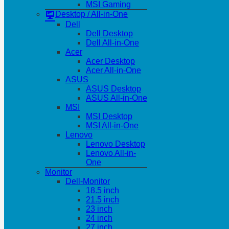
MSI Gaming
Desktop / All-in-One
Dell
Dell Desktop
Dell All-in-One
Acer
Acer Desktop
Acer All-in-One
ASUS
ASUS Desktop
ASUS All-in-One
MSI
MSI Desktop
MSI All-in-One
Lenovo
Lenovo Desktop
Lenovo All-in-
One
Monitor
Dell-Monitor
18.5 inch
21.5 inch
23 inch
24 inch
27 inch