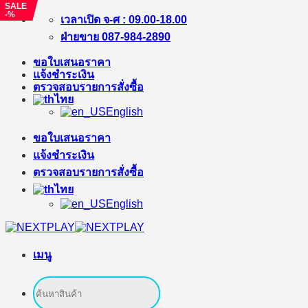
SALE
SALE
SALE
-%
-%
-%
ข้าม
เวลาเปิด จ-ศ : 09.00-18.00
ไป
ฝ่ายขาย 087-984-2890
ยัง
ขอใบเสนอราคา
เนื้อหา
แจ้งชำระเงิน
ตรวจสอบรายการสั่งซื้อ
ไทย
English
ขอใบเสนอราคา
แจ้งชำระเงิน
ตรวจสอบรายการสั่งซื้อ
ไทย
English
เมนู
ค้นหา: