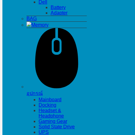
Dell
Battery
Adapter
BAG
Memory
อุปกรณ์
Mainboard
Docking
Headset &
Headphone
Gaming Gear
Solid State Drive
UPS