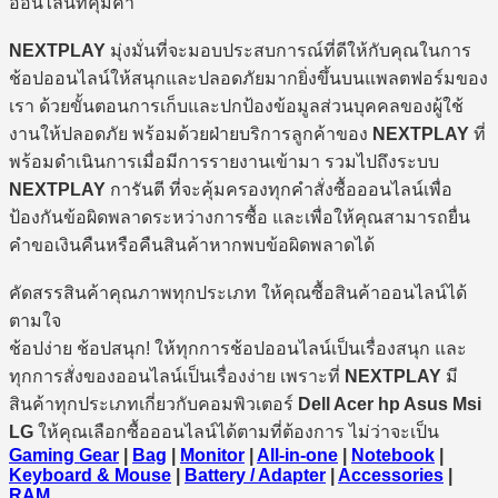
ออนไลน์ที่คุ้มค่า
NEXTPLAY
มุ่งมั่นที่จะมอบประสบการณ์ที่ดีให้กับคุณในการ
ช้อปออนไลน์ให้สนุกและปลอดภัยมากยิ่งขึ้นบนแพลตฟอร์มของ
เรา ด้วยขั้นตอนการเก็บและปกป้องข้อมูลส่วนบุคคลของผู้ใช้
งานให้ปลอดภัย พร้อมด้วยฝ่ายบริการลูกค้าของ
NEXTPLAY
ที่
พร้อมดำเนินการเมื่อมีการรายงานเข้ามา รวมไปถึงระบบ
NEXTPLAY
การันตี ที่จะคุ้มครองทุกคำสั่งซื้อออนไลน์เพื่อ
ป้องกันข้อผิดพลาดระหว่างการซื้อ และเพื่อให้คุณสามารถยื่น
คำขอเงินคืนหรือคืนสินค้าหากพบข้อผิดพลาดได้
คัดสรรสินค้าคุณภาพทุกประเภท ให้คุณซื้อสินค้าออนไลน์ได้
ตามใจ
ช้อปง่าย ช้อปสนุก! ให้ทุกการช้อปออนไลน์เป็นเรื่องสนุก และ
ทุกการสั่งของออนไลน์เป็นเรื่องง่าย เพราะที่
NEXTPLAY
มี
สินค้าทุกประเภทเกี่ยวกับคอมพิวเตอร์
Dell Acer hp Asus Msi
LG
ให้คุณเลือกซื้อออนไลน์ได้ตามที่ต้องการ ไม่ว่าจะเป็น
Gaming Gear
|
Bag
|
Monitor
|
All-in-one
|
Notebook
|
Keyboard & Mouse
|
Battery / Adapter
|
Accessories
|
RAM