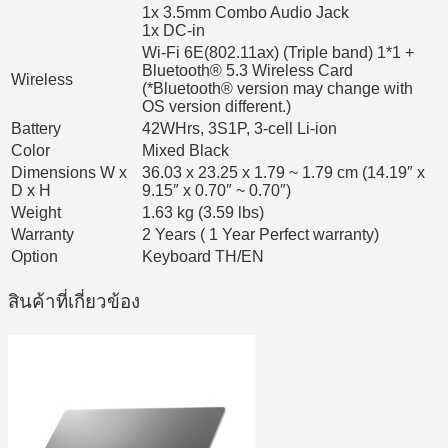
1x 3.5mm Combo Audio Jack
1x DC-in
Wi-Fi 6E(802.11ax) (Triple band) 1*1 +
Bluetooth® 5.3 Wireless Card
Wireless
(*Bluetooth® version may change with
OS version different.)
Battery
42WHrs, 3S1P, 3-cell Li-ion
Color
Mixed Black
Dimensions W x
36.03 x 23.25 x 1.79 ~ 1.79 cm (14.19″ x
D x H
9.15″ x 0.70″ ~ 0.70″)
Weight
1.63 kg (3.59 lbs)
Warranty
2 Years ( 1 Year Perfect warranty)
Option
Keyboard TH/EN
สินค้าที่เกี่ยวข้อง