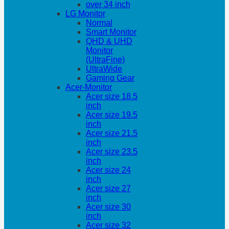
over 34 inch
LG Monitor
Normal
Smart Monitor
QHD & UHD
Monitor
(UltraFine)
UltraWide
Gaming Gear
Acer-Monitor
Acer size 18.5
inch
Acer size 19.5
inch
Acer size 21.5
inch
Acer size 23.5
inch
Acer size 24
inch
Acer size 27
inch
Acer size 30
inch
Acer size 32