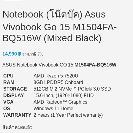
Notebook (โน๊ตบุ๊ค) Asus
Vivobook Go 15 M1504FA-
BQ516W (Mixed Black)
14,990
฿
รวมภาษี 7%
ASUS Notebook Vivobook GO 15
M1504FA-BQ516W
CPU
AMD Ryzen 5 7520U
RAM
8GB LPDDR5 Onboard
STORAGE
512GB M.2 NVMe™ PCIe® 3.0 SSD
DISPLAY
15.6-inch, (1920×1080) FHD
VGA
AMD Radeon™ Graphics
OS
Windows 11 Home
WARRANTY
2 Years (1 Year Perfect warranty)
สินค้าหมดแล้ว