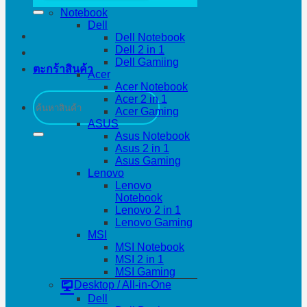
Notebook
Dell
Dell Notebook
Dell 2 in 1
Dell Gamiing
ตะกร้าสินค้า
Acer
Acer Notebook
ค้นหา:
Acer 2 in 1
Acer Gaming
ASUS
Asus Notebook
Asus 2 in 1
Asus Gaming
Lenovo
Lenovo
Notebook
Lenovo 2 in 1
Lenovo Gaming
MSI
MSI Notebook
MSI 2 in 1
MSI Gaming
Desktop / All-in-One
Dell