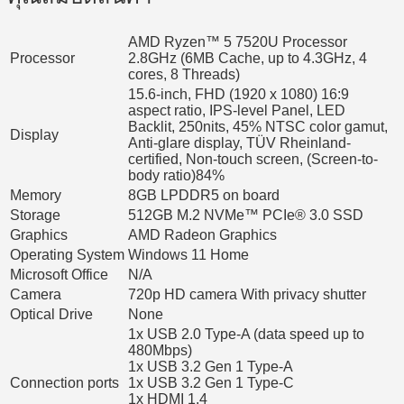
AMD Ryzen™ 5 7520U Processor
Processor
2.8GHz (6MB Cache, up to 4.3GHz, 4
cores, 8 Threads)
15.6-inch, FHD (1920 x 1080) 16:9
aspect ratio, IPS-level Panel, LED
Backlit, 250nits, 45% NTSC color gamut,
Display
Anti-glare display, TÜV Rheinland-
certified, Non-touch screen, (Screen-to-
body ratio)84%
Memory
8GB LPDDR5 on board
Storage
512GB M.2 NVMe™ PCIe® 3.0 SSD
Graphics
AMD Radeon Graphics
Operating System
Windows 11 Home
Microsoft Office
N/A
Camera
720p HD camera With privacy shutter
Optical Drive
None
1x USB 2.0 Type-A (data speed up to
480Mbps)
1x USB 3.2 Gen 1 Type-A
Connection ports
1x USB 3.2 Gen 1 Type-C
1x HDMI 1.4