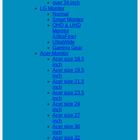
over 34 inch
LG Monitor
Normal
Smart Monitor
QHD & UHD
Monitor
(UltraFine)
UltraWide
Gaming Gear
Acer-Monitor
Acer size 18.5
inch
Acer size 19.5
inch
Acer size 21.5
inch
Acer size 23.5
inch
Acer size 24
inch
Acer size 27
inch
Acer size 30
inch
Acer size 32