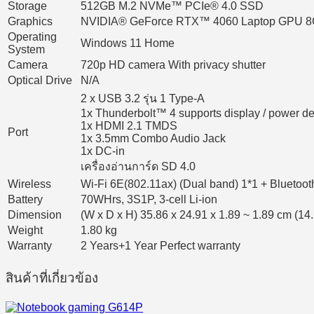
Storage
512GB M.2 NVMe™ PCIe® 4.0 SSD
Graphics
NVIDIA® GeForce RTX™ 4060 Laptop GPU 
Operating
Windows 11 Home
System
Camera
720p HD camera With privacy shutter
Optical Drive
N/A
2 x USB 3.2 รุ่น 1 Type-A
1x Thunderbolt™ 4 supports display / power de
1x HDMI 2.1 TMDS
Port
1x 3.5mm Combo Audio Jack
1x DC-in
เครื่องอ่านการ์ด SD 4.0
Wireless
Wi-Fi 6E(802.11ax) (Dual band) 1*1 + Bluetoot
Battery
70WHrs, 3S1P, 3-cell Li-ion
Dimension
(W x D x H) 35.86 x 24.91 x 1.89 ~ 1.89 cm (14.
Weight
1.80 kg
Warranty
2 Years+1 Year Perfect warranty
สินค้าที่เกี่ยวข้อง