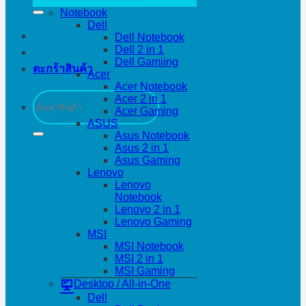
Notebook
Dell
Dell Notebook
Dell 2 in 1
Dell Gamiing
ตะกร้าสินค้า
Acer
Acer Notebook
ค้นหา:
Acer 2 in 1
Acer Gaming
ASUS
Asus Notebook
Asus 2 in 1
Asus Gaming
Lenovo
Lenovo
Notebook
Lenovo 2 in 1
Lenovo Gaming
MSI
MSI Notebook
MSI 2 in 1
MSI Gaming
Desktop / All-in-One
Dell