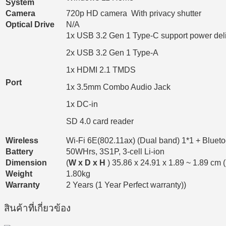
System
Camera
720p HD camera With privacy shutter
Optical Drive
N/A
1x USB 3.2 Gen 1 Type-C support power del
2x USB 3.2 Gen 1 Type-A
1x HDMI 2.1 TMDS
Port
1x 3.5mm Combo Audio Jack
1x DC-in
SD 4.0 card reader
Wireless
Wi-Fi 6E(802.11ax) (Dual band) 1*1 + Bluet
Battery
50WHrs, 3S1P, 3-cell Li-ion
Dimension
(
W x D x H
) 35.86 x 24.91 x 1.89 ~ 1.89 cm (
Weight
1.80kg
Warranty
2 Years (1 Year Perfect warranty))
สินค้าที่เกี่ยวข้อง