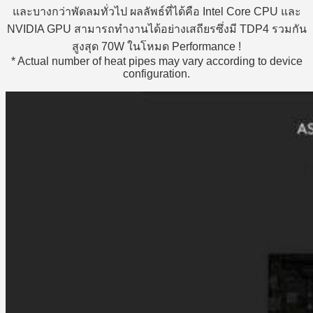
และบางกว่าพัดลมทั่วไป ผลลัพธ์ที่ได้คือ Intel Core CPU และ
NVIDIA GPU สามารถทำงานได้อย่างเสถียรซึ่งมี TDP4 รวมกัน
สูงสุด 70W ในโหมด Performance !
* Actual number of heat pipes may vary according to device
configuration.