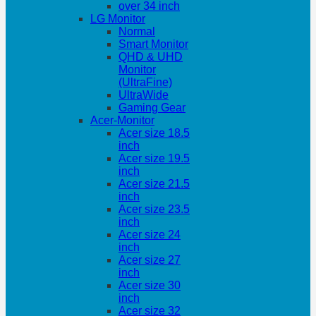
over 34 inch
LG Monitor
Normal
Smart Monitor
QHD & UHD
Monitor
(UltraFine)
UltraWide
Gaming Gear
Acer-Monitor
Acer size 18.5
inch
Acer size 19.5
inch
Acer size 21.5
inch
Acer size 23.5
inch
Acer size 24
inch
Acer size 27
inch
Acer size 30
inch
Acer size 32