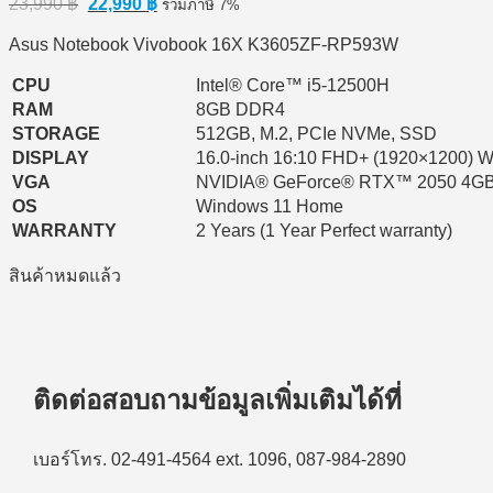
23,990
฿
22,990
฿
รวมภาษี 7%
price
price
was:
is:
Asus Notebook Vivobook 16X K3605ZF-RP593W
23,990 ฿.
22,990 ฿.
CPU
Intel® Core™ i5-12500H
RAM
8GB DDR4
STORAGE
512GB, M.2, PCIe NVMe, SSD
DISPLAY
16.0-inch 16:10 FHD+ (1920×1200)
VGA
NVIDIA® GeForce® RTX™ 2050 4G
OS
Windows 11 Home
WARRANTY
2 Years (1 Year Perfect warranty)
สินค้าหมดแล้ว
ติดต่อสอบถามข้อมูลเพิ่มเติมได้ที่
เบอร์โทร. 02-491-4564 ext. 1096, 087-984-2890