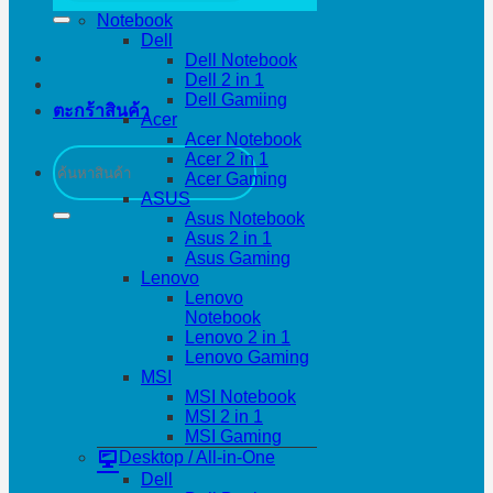
Notebook
Dell
Dell Notebook
Dell 2 in 1
Dell Gamiing
ตะกร้าสินค้า
Acer
Acer Notebook
ค้นหา:
Acer 2 in 1
Acer Gaming
ASUS
Asus Notebook
Asus 2 in 1
Asus Gaming
Lenovo
Lenovo
Notebook
Lenovo 2 in 1
Lenovo Gaming
MSI
MSI Notebook
MSI 2 in 1
MSI Gaming
Desktop / All-in-One
Dell