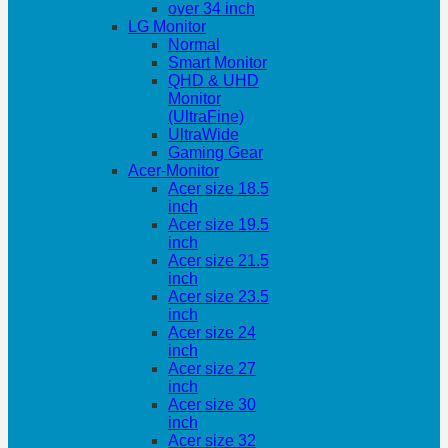
over 34 inch
LG Monitor
Normal
Smart Monitor
QHD & UHD
Monitor
(UltraFine)
UltraWide
Gaming Gear
Acer-Monitor
Acer size 18.5
inch
Acer size 19.5
inch
Acer size 21.5
inch
Acer size 23.5
inch
Acer size 24
inch
Acer size 27
inch
Acer size 30
inch
Acer size 32