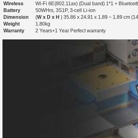
Wireless
Wi-Fi 6E(802.11ax) (Dual band) 1*1 + Bluetoot
Battery
50WHrs, 3S1P, 3-cell Li-ion
Dimension
(
W x D x H
) 35.86 x 24.91 x 1.89 ~ 1.89 cm (14
Weight
1.80kg
Warranty
2 Years+1 Year Perfect warranty