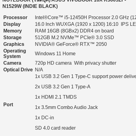
N1529W (INDIE BLACK)
Processor
Intel®Core™ i5-12450H Processor 2.0 GHz (12
Display
16.0 Inch WUXGA (1920 x 1200) 16:10 IPS LED
Memory
RAM 16GB (8GBx2) DDR4 on board
Storage
512GB M.2 NVMe™ PCIe® 3.0 SSD
Graphics
NVIDIA® GeForce® RTX™ 2050
Operating
Windows 11 Home
System
Camera
720p HD camera With privacy shutter
Optical Drive
N/A
1x USB 3.2 Gen 1 Type-C support power deliv
2x USB 3.2 Gen 1 Type-A
1x HDMI 2.1 TMDS
Port
1x 3.5mm Combo Audio Jack
1x DC-in
SD 4.0 card reader