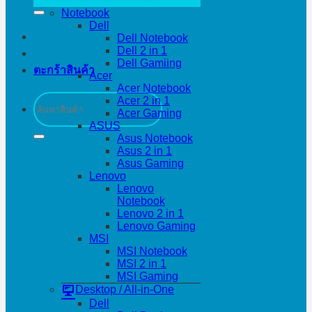
Notebook
Dell
Dell Notebook
Dell 2 in 1
Dell Gamiing
ตะกร้าสินค้า
Acer
Acer Notebook
ค้นหา:
Acer 2 in 1
Acer Gaming
ASUS
Asus Notebook
Asus 2 in 1
Asus Gaming
Lenovo
Lenovo
Notebook
Lenovo 2 in 1
Lenovo Gaming
MSI
MSI Notebook
MSI 2 in 1
MSI Gaming
Desktop / All-in-One
Dell