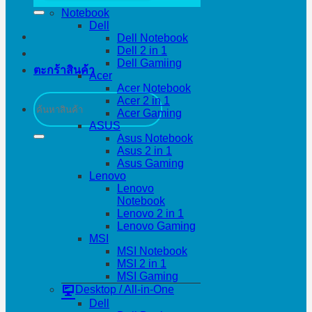
Notebook
Dell
Dell Notebook
Dell 2 in 1
Dell Gamiing
ตะกร้าสินค้า
Acer
Acer Notebook
ค้นหา:
Acer 2 in 1
Acer Gaming
ASUS
Asus Notebook
Asus 2 in 1
Asus Gaming
Lenovo
Lenovo
Notebook
Lenovo 2 in 1
Lenovo Gaming
MSI
MSI Notebook
MSI 2 in 1
MSI Gaming
Desktop / All-in-One
Dell