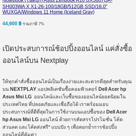
Notebook (โน้ตบุ๊ก) Asus Zenbook A16 UX3607QA-
SH003WA X X1-26-100/18GB/512GB SSD/16.0″
WUXGA/Windows 11 Home (Iceland Gray)
44,900
฿
รวมภาษี 7%
เปิดประสบการณ์ช้อปปิ้งออนไลน์ แค่สั่งซื้อ
ออนไลน์บน Nextplay
ให้ทุกคำสั่งซื้อออนไลน์เป็นเรื่องง่ายและสะดวกที่สุดสำหรับคุณ
บน
NEXTPLAY
แอปพลิเคชันซื้อคอมพิวเตอร์
Dell Acer hp
Asus Msi LG
ออนไลน์และเว็บซื้อของออนไลน์ยอดนิยมใน
ประเทศไทย ที่ปลอดภัยและเชื่อถือได้ เราพร้อมมอบ
ประสบการณ์ที่ดีที่สุดในการใช้งานบนแอปซื้อของ
Dell Acer
hp Asus Msi LG
ออนไลน์ ด้วยการคัดสรรโปรโมชั่น โค้ด
ส่วนลด และโค้ดส่งฟรี* แบบปัง ๆ เพื่อตอกย้ำการช้อปปิ้ง
ออนไลน์ที่คุ้มค่า