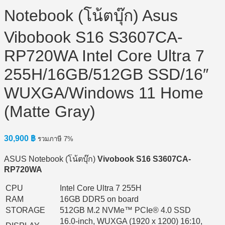
Notebook (โน้ตบุ๊ก) Asus
Vibobook S16 S3607CA-
RP720WA Intel Core Ultra 7
255H/16GB/512GB SSD/16″
WUXGA/Windows 11 Home
(Matte Gray)
30,900
฿
รวมภาษี 7%
ASUS Notebook (โน้ตบุ๊ก)
Vivobook S16 S3607CA-
RP720WA
CPU
Intel Core Ultra 7 255H
RAM
16GB DDR5 on board
STORAGE
512GB M.2 NVMe™ PCIe® 4.0 SSD
16.0-inch, WUXGA (1920 x 1200) 16:10,