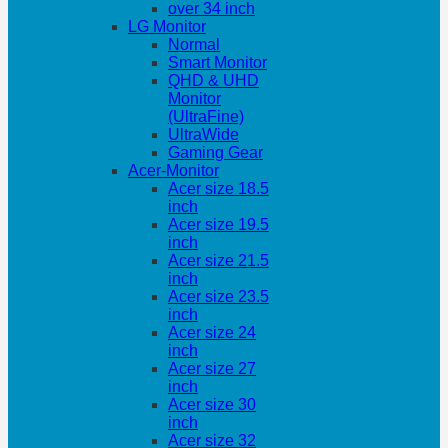
over 34 inch
LG Monitor
Normal
Smart Monitor
QHD & UHD
Monitor
(UltraFine)
UltraWide
Gaming Gear
Acer-Monitor
Acer size 18.5
inch
Acer size 19.5
inch
Acer size 21.5
inch
Acer size 23.5
inch
Acer size 24
inch
Acer size 27
inch
Acer size 30
inch
Acer size 32