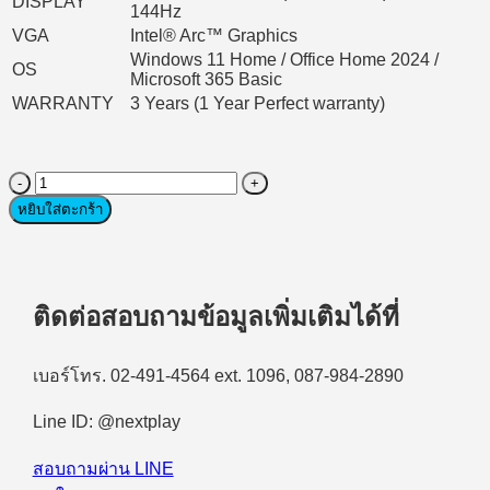
DISPLAY
144Hz
VGA
Intel® Arc™ Graphics
Windows 11 Home / Office Home 2024 /
OS
Microsoft 365 Basic
WARRANTY
3 Years (1 Year Perfect warranty)
จำนวน
Notebook
หยิบใส่ตะกร้า
(โน้ตบุ๊ก)
Asus
Vibobook
S16
ติดต่อสอบถามข้อมูลเพิ่มเติมได้ที่
S3607CA-
RP720WA
Intel
Core
เบอร์โทร. 02-491-4564 ext. 1096, 087-984-2890
Ultra
7
Line ID: @nextplay
255H/16GB/512GB
SSD/16"
สอบถามผ่าน LINE
WUXGA/Windows