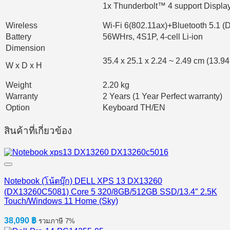
1x Thunderbolt™ 4 support Displ
Wireless
Wi-Fi 6(802.11ax)+Bluetooth 5.1 (
Battery
56WHrs, 4S1P, 4-cell Li-ion
Dimension
35.4 x 25.1 x 2.24 ~ 2.49 cm (13.94″
W x D x H
Weight
2.20 kg
Warranty
2 Years (1 Year Perfect warranty)
Option
Keyboard TH/EN
สินค้าที่เกี่ยวข้อง
Notebook (โน้ตบุ๊ก) DELL XPS 13 DX13260
(DX13260C5081) Core 5 320/8GB/512GB SSD/13.4″ 2.5K
Touch/Windows 11 Home (Sky)
38,090
฿
รวมภาษี 7%