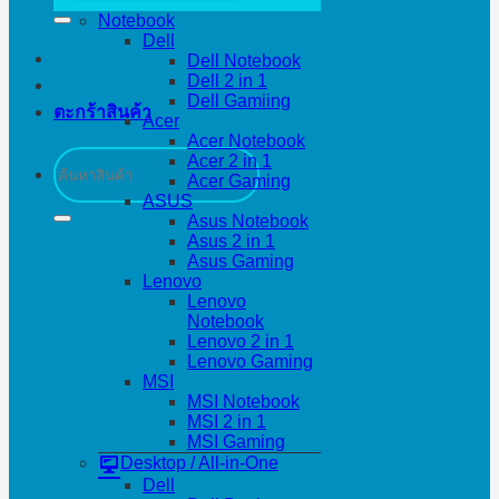
Notebook
Dell
Dell Notebook
Dell 2 in 1
Dell Gamiing
ตะกร้าสินค้า
Acer
Acer Notebook
ค้นหา:
Acer 2 in 1
Acer Gaming
ASUS
Asus Notebook
Asus 2 in 1
Asus Gaming
Lenovo
Lenovo
Notebook
Lenovo 2 in 1
Lenovo Gaming
MSI
MSI Notebook
MSI 2 in 1
MSI Gaming
Desktop / All-in-One
Dell