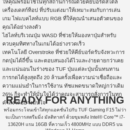
ให้คุณพร้อมใช้ในทุกสถานการณ์ด้วยคีย์บอร์ดสไตล์
เครื่องเดสก์ท็อป ที่ปรับแต่งมาให้เหมาะสมกับการเล่น
เกม ไฟแบคไลท์แบบ RGB ที่ให้คุณนำเสนอตัวตนของ
คุณได้อย่างลงตัว
ไฮไลท์บริเวณปุ่ม WASD ที่ช่วยให้มองหาปุ่มสำหรับ
ควบคุมทิศทางในเกมได้อย่างรวดเร็ว
เทคโนโลยี Overstroke ที่ช่วยให้คีย์บอร์ดรับจังหวะการ
กดปุ่มได้ถี่ขึ้น และตอบสนองได้ไวและง่ายดายกว่าเคย
และแน่นอนในร่างของ TUF ปุ่มแต่ละปุ่มนั้นทนทาน
การกดได้สูงสุดถึง 20 ล้านครั้งเพื่อความน่าเชื่อถือและ
ความแม่นยำในการใช้งาน ทัชแพดขนาดใหญ่กว่าเดิม
26% ก็จะทำให้มั่นใจได้ว่าคุณจะสามารถสั่งการในทุก
READY FOR ANYTHING
คำสั่งได้อย่างมั่นใจ
พร้อมกระโจนเข้าใส่ทุกแอคชั่นไปกับ TUF Gaming F15 ไม่ว่า
จะเป็นการสตรีมมิ่ง มัลติทาสก์ ด้วยขุมพลัง Intel® Core™ i7-
13620H แรม 16GB ที่ความเร็ว 4800MHz แบบ DDR5 บน