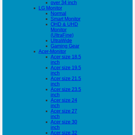
over 34 inch
LG Monitor
Normal
Smart Monitor
QHD & UHD
Monitor
(UltraFine)
UltraWide
Gaming Gear
Acer-Monitor
Acer size 18.5
inch
Acer size 19.5
inch
Acer size 21.5
inch
Acer size 23.5
inch
Acer size 24
inch
Acer size 27
inch
Acer size 30
inch
Acer size 32