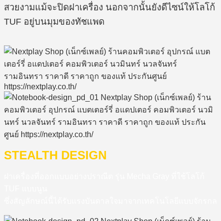
สวยงามแม้จะปิดฝาเครื่อง นอกจากนั้นยังดีไซน์ให้โลโก้
TUF อยู่บนมุมของทัชแพด
STEALTH DESIGN
ฝาเครื่องที่ออกแบบอย่างปราณีต รุ่น Mecha Gray ที่ใช้โลโก้
TUF แบบนูน
ซึ่งสัญลักษณ์นี้ได้รับแรงบันดาลใจมาจากเทคโนโลยีแบบจักรกล