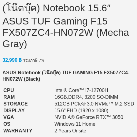
(โน๊ตบุ๊ค) Notebook 15.6″
ASUS TUF Gaming F15
FX507ZC4-HN072W (Mecha
Gray)
32,990
฿
รวมภาษี 7%
ASUS Notebook (โน๊ตบุ๊ค) TUF GAMING F15 FX507ZC4-
HN072W (Black)
CPU
Intel® Core™ i7-12700H
RAM
16GB,DDR4, 3200 SO-DIMM
STORAGE
512GB PCIe® 3.0 NVMe™ M.2 SSD
DISPLAY
15.6” FHD (1920 x 1080)
VGA
NVIDIA® GeForce RTX™ 3050
OS
Windows 11 Home
WARRANTY
2 Years Onsite