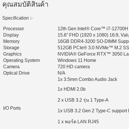
คุณสมบัติสินค้า
Specification :-
Processor
12th Gen Intel® Core™ i7-12700H P
Display
15.6” FHD (1920 x 1080) 16:9, Val
Memory
16GB DDR4-3200 SO-DIMM Suppor
Storage
512GB PCIe® 3.0 NVMe™ M.2 S
Graphics
NVIDIA® GeForce RTX™ 3050 L
Operating System
Windows 11 Home
Camera
720 HD camera
Optical Drive
N/A
1x 3.5mm Combo Audio Jack
1x HDMI 2.0b
2 x USB 3.2 รุ่น 1 Type-A
I/O Ports
1x USB 3.2 Gen 2 Type-C support 
1 x พอร์ต LAN RJ45