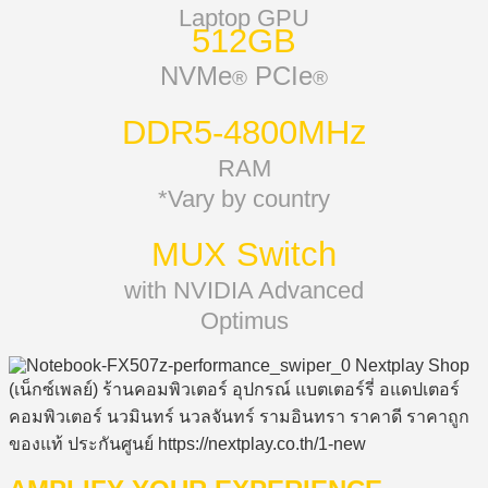
Laptop GPU
512GB
NVMe
PCIe
®
®
DDR5-4800MHz
RAM
*Vary by country
MUX Switch
with NVIDIA Advanced
Optimus