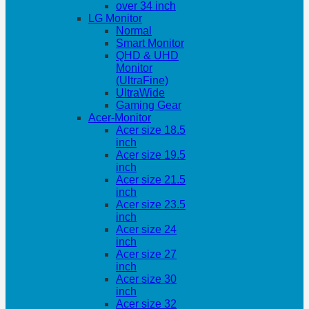
over 34 inch
LG Monitor
Normal
Smart Monitor
QHD & UHD
Monitor
(UltraFine)
UltraWide
Gaming Gear
Acer-Monitor
Acer size 18.5
inch
Acer size 19.5
inch
Acer size 21.5
inch
Acer size 23.5
inch
Acer size 24
inch
Acer size 27
inch
Acer size 30
inch
Acer size 32