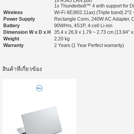
1x RJ45 LAN port
1x Thunderbolt™ 4 with support for 
Wireless
Wi-Fi 6E(802.11ax) (Triple band) 2*2 
Power Supply
Rectangle Conn, 240W AC Adapter, O
Battery
90WHrs, 4S1P, 4-cell Li-ion
Dimension W x D x H
35.4 x 26.9 x 1.79 ~ 2.73 cm (13.94″ x
Weight
2.20 kg
Warranty
2 Years (1 Year Perfect warranty)
สินค้าที่เกี่ยวข้อง