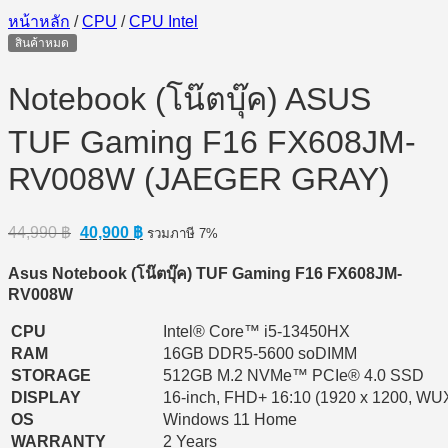
หน้าหลัก
/
CPU
/
CPU Intel
สินค้าหมด
Notebook (โน๊ตบุ๊ค) ASUS
TUF Gaming F16 FX608JM-
RV008W (JAEGER GRAY)
Original
Current
44,990
฿
40,900
฿
รวมภาษี 7%
price
price
was:
is:
Asus Notebook (โน๊ตบุ๊ค) TUF Gaming F16 FX608JM-
44,990 ฿.
40,900 ฿.
RV008W
CPU
Intel® Core™ i5-13450HX
RAM
16GB DDR5-5600 soDIMM
STORAGE
512GB M.2 NVMe™ PCIe® 4.0 SSD
DISPLAY
16-inch, FHD+ 16:10 (1920 x 1200, W
OS
Windows 11 Home
WARRANTY
2 Years