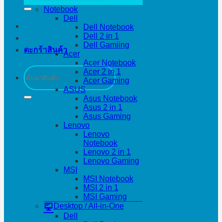
Notebook
Dell
Dell Notebook
Dell 2 in 1
Dell Gamiing
ตะกร้าสินค้า
Acer
Acer Notebook
ค้นหา:
Acer 2 in 1
Acer Gaming
ASUS
Asus Notebook
Asus 2 in 1
Asus Gaming
Lenovo
Lenovo
Notebook
Lenovo 2 in 1
Lenovo Gaming
MSI
MSI Notebook
MSI 2 in 1
MSI Gaming
Desktop / All-in-One
Dell