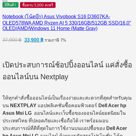
มีสินค้า
ซื้อครบ 5,000 ส่งฟรี
Notebook (โน้ตบุ๊ก) Asus Vivobook S16 D3607KA-
OLED578WA AMD Ryzen AI 5 330/16GB/512GB SSD/16.0″
OLED/AMD/Windows 11 Home (Matte Gray)
Original
Current
37,900
฿
33,900
฿
รวมภาษี 7%
price
price
was:
is:
37,900 ฿.
33,900 ฿.
เปิดประสบการณ์ช้อปปิ้งออนไลน์ แค่สั่งซื้อ
ออนไลน์บน Nextplay
ให้ทุกคำสั่งซื้อออนไลน์เป็นเรื่องง่ายและสะดวกที่สุดสำหรับคุณ
บน
NEXTPLAY
แอปพลิเคชันซื้อคอมพิวเตอร์
Dell Acer hp
Asus Msi LG
ออนไลน์และเว็บซื้อของออนไลน์ยอดนิยมใน
ประเทศไทย ที่ปลอดภัยและเชื่อถือได้ เราพร้อมมอบ
ประสบการณ์ที่ดีที่สุดในการใช้งานบนแอปซื้อของ
Dell Acer
hp Asus Msi LG
ออนไลน์ ด้วยการคัดสรรโปรโมชั่น โค้ด