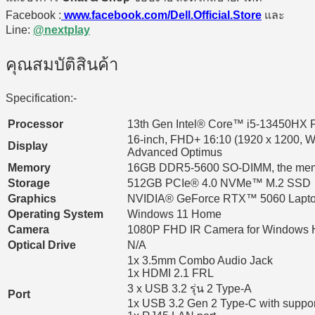
Facebook :
www.facebook.com/Dell.Official.Store
และ
Line:
@nextplay
คุณสมบัติสินค้า
Specification:-
Processor
13th Gen Intel® Core™ i5-13450HX Pr
16-inch, FHD+ 16:10 (1920 x 1200, 
Display
Advanced Optimus
Memory
16GB DDR5-5600 SO-DIMM, the memor
Storage
512GB PCIe® 4.0 NVMe™ M.2 SSD
Graphics
NVIDIA® GeForce RTX™ 5060 Lapt
Operating System
Windows 11 Home
Camera
1080P FHD IR Camera for Windows 
Optical Drive
N/A
1x 3.5mm Combo Audio Jack
1x HDMI 2.1 FRL
3 x USB 3.2 รุ่น 2 Type-A
Port
1x USB 3.2 Gen 2 Type-C with support