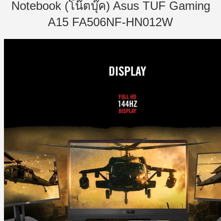
Notebook (โน๊ตบุ๊ค) Asus TUF Gaming
A15 FA506NF-HN012W