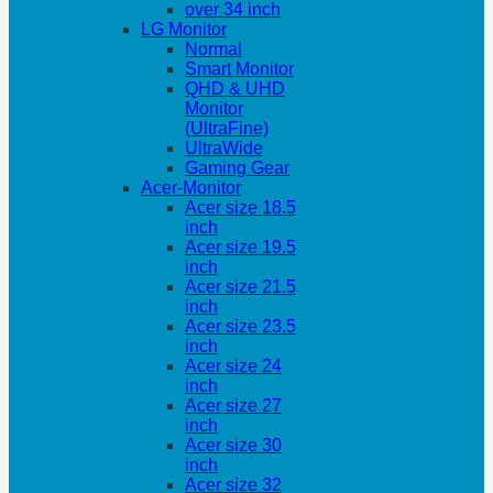
over 34 inch
LG Monitor
Normal
Smart Monitor
QHD & UHD
Monitor
(UltraFine)
UltraWide
Gaming Gear
Acer-Monitor
Acer size 18.5
inch
Acer size 19.5
inch
Acer size 21.5
inch
Acer size 23.5
inch
Acer size 24
inch
Acer size 27
inch
Acer size 30
inch
Acer size 32