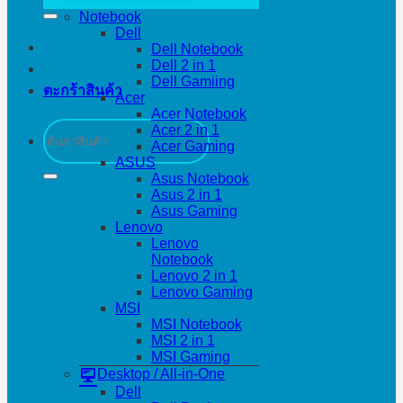
Notebook
Dell
Dell Notebook
Dell 2 in 1
Dell Gamiing
ตะกร้าสินค้า
Acer
Acer Notebook
ค้นหา:
Acer 2 in 1
Acer Gaming
ASUS
Asus Notebook
Asus 2 in 1
Asus Gaming
Lenovo
Lenovo
Notebook
Lenovo 2 in 1
Lenovo Gaming
MSI
MSI Notebook
MSI 2 in 1
MSI Gaming
Desktop / All-in-One
Dell