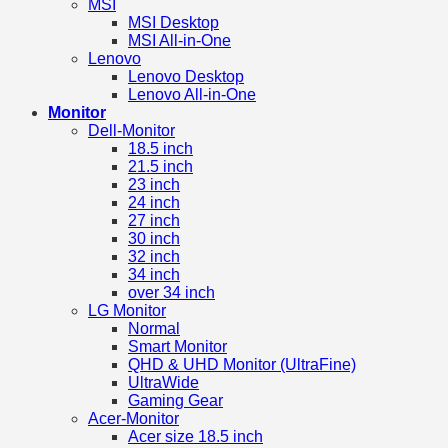
MSI
MSI Desktop
MSI All-in-One
Lenovo
Lenovo Desktop
Lenovo All-in-One
Monitor
Dell-Monitor
18.5 inch
21.5 inch
23 inch
24 inch
27 inch
30 inch
32 inch
34 inch
over 34 inch
LG Monitor
Normal
Smart Monitor
QHD & UHD Monitor (UltraFine)
UltraWide
Gaming Gear
Acer-Monitor
Acer size 18.5 inch