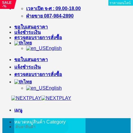
SALE
SALE
ราคาออนไลน์
ราคาออนไลน์
ราคาออนไลน์
ราคาออนไลน์
ราคาออนไลน์
ราคาออนไลน์
ราคาออนไลน์
-%
-%
ข้าม
เวลาเปิด จ-ศ : 09.00-18.00
ไป
ฝ่ายขาย 087-984-2890
ยัง
ขอใบเสนอราคา
เนื้อหา
แจ้งชำระเงิน
ตรวจสอบรายการสั่งซื้อ
ไทย
English
ขอใบเสนอราคา
แจ้งชำระเงิน
ตรวจสอบรายการสั่งซื้อ
ไทย
English
เมนู
หมวดหมู่สินค้า
Category
ค้นหา: