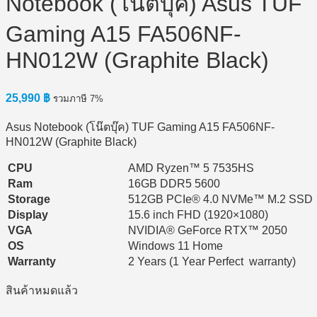
Notebook (โน๊ตบุ๊ค) Asus TUF
Gaming A15 FA506NF-
HN012W (Graphite Black)
25,990
฿
รวมภาษี 7%
Asus Notebook (โน๊ตบุ๊ค) TUF Gaming A15 FA506NF-
HN012W (Graphite Black)
CPU
AMD Ryzen™ 5 7535HS
Ram
16GB DDR5 5600
Storage
512GB PCIe® 4.0 NVMe™ M.2 SSD
Display
15.6 inch FHD (1920×1080)
VGA
NVIDIA® GeForce RTX™ 2050
OS
Windows 11 Home
Warranty
2 Years (1 Year Perfect warranty)
สินค้าหมดแล้ว