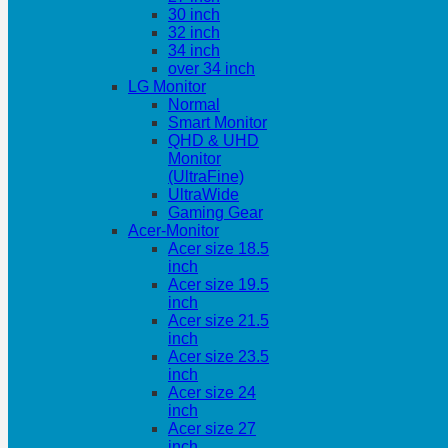
30 inch
32 inch
34 inch
over 34 inch
LG Monitor
Normal
Smart Monitor
QHD & UHD
Monitor
(UltraFine)
UltraWide
Gaming Gear
Acer-Monitor
Acer size 18.5
inch
Acer size 19.5
inch
Acer size 21.5
inch
Acer size 23.5
inch
Acer size 24
inch
Acer size 27
inch