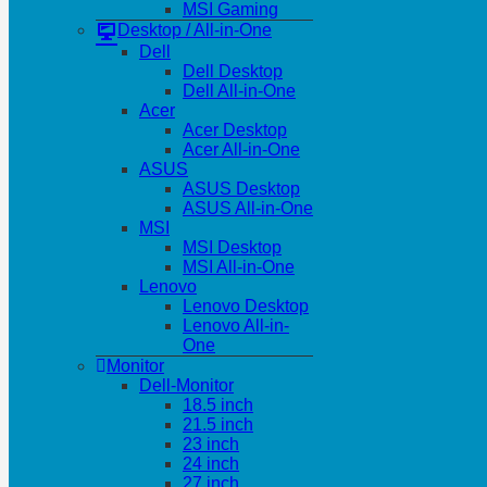
MSI Gaming
Desktop / All-in-One
Dell
Dell Desktop
Dell All-in-One
Acer
Acer Desktop
Acer All-in-One
ASUS
ASUS Desktop
ASUS All-in-One
MSI
MSI Desktop
MSI All-in-One
Lenovo
Lenovo Desktop
Lenovo All-in-
One
Monitor
Dell-Monitor
18.5 inch
21.5 inch
23 inch
24 inch
27 inch