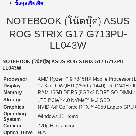
ข้อมูลเพิ่มเติม
NOTEBOOK (โน้ตบุ๊ค) ASUS
ROG STRIX G17 G713PU-
LL043W
NOTEBOOK (โน้ตบุ๊ค) ASUS ROG STRIX G17 G713PU-
LL043W
Processor
AMD Ryzen™ 9 7845HX Mobile Processor (12-
Display
17.3-inch WQHD (2560 x 1440) 16:9 240Hz IPS
Memory
RAM 16GB DDR5 (8GBx2 DDR5 SO-DIMM 4
®
Storage
1TB PCIe
4.0 NVMe™ M.2 SSD
Graphics
NVIDIA® GeForce RTX™ 4050 Laptop GPU
Operating
Windows 11 Home
System
Camera
720p HD camera
Optical Drive
N/A