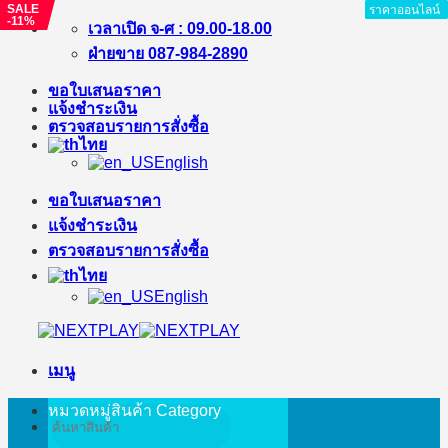
SALE
SALE
ราคาออนไลน์
ราคาออนไลน์
ราคาออนไลน์
ราคาออนไลน์
ราคาออนไลน์
ราคาออนไลน์
ราคาออนไลน์
-%
-11%
ข้าม
เวลาเปิด จ-ศ : 09.00-18.00
ไป
ฝ่ายขาย 087-984-2890
ยัง
ขอใบเสนอราคา
เนื้อหา
แจ้งชำระเงิน
ตรวจสอบรายการสั่งซื้อ
ไทย
English
ขอใบเสนอราคา
แจ้งชำระเงิน
ตรวจสอบรายการสั่งซื้อ
ไทย
English
เมนู
หมวดหมู่สินค้า
Category
ค้นหา: