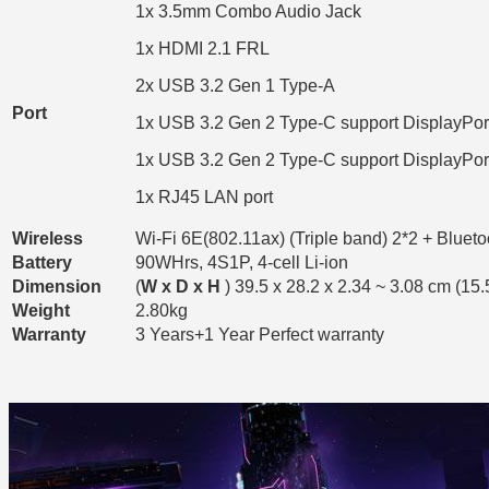
1x 3.5mm Combo Audio Jack
1x HDMI 2.1 FRL
2x USB 3.2 Gen 1 Type-A
Port
1x USB 3.2 Gen 2 Type-C support DisplayPor
1x USB 3.2 Gen 2 Type-C support DisplayP
1x RJ45 LAN port
Wireless
Wi-Fi 6E(802.11ax) (Triple band) 2*2 + Bluet
Battery
90WHrs, 4S1P, 4-cell Li-ion
Dimension
(
W x D x H
) 39.5 x 28.2 x 2.34 ~ 3.08 cm (15.
Weight
2.80kg
Warranty
3 Years+1 Year Perfect warranty