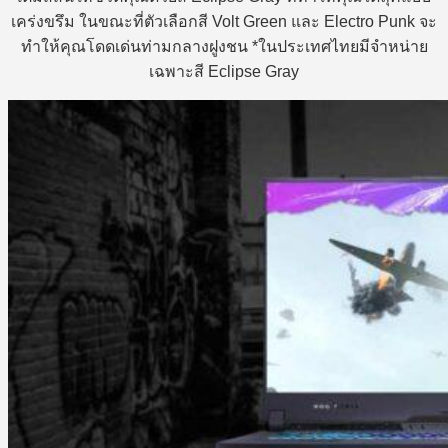
เคร่งขรึม ในขณะที่ตัวเลือกสี Volt Green และ Electro Punk จะ
ทำให้คุณโดดเด่นท่ามกลางฝูงชน *ในประเทศไทยมีจำหน่าย
เฉพาะสี Eclipse Gray