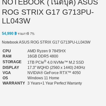
NOTEBOOK (โน้ตบุ๊ค) ASUS
ROG STRIX G17 G713PU-
LL043W
54,990
฿
รวมภาษี 7%
Notebook ASUS ROG STRIX G17 G713PU-LL043W
CPU
AMD Ryzen 9 7845HX
RAM
16GB DDR5 4800
®
STORAGE
1TB PCIe
4.0 NVMe™ M.2 SSD
DISPLAY
17.3” WQHD (2560 x 1440) 240Hz
VGA
NVIDIA® GeForce RTX™ 4050
OS
Windows 11 Home
WARRANTY
3 Years+1 Year Perfect Warranty