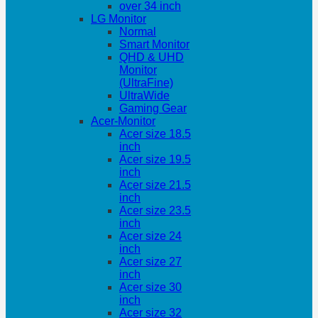
over 34 inch
LG Monitor
Normal
Smart Monitor
QHD & UHD
Monitor
(UltraFine)
UltraWide
Gaming Gear
Acer-Monitor
Acer size 18.5
inch
Acer size 19.5
inch
Acer size 21.5
inch
Acer size 23.5
inch
Acer size 24
inch
Acer size 27
inch
Acer size 30
inch
Acer size 32