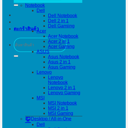
Notebook
Dell
Dell Notebook
Dell 2 in 1
Dell Gamiing
ตะกร้าสินค้า
Acer
Acer Notebook
ค้นหา:
Acer 2 in 1
Acer Gaming
ASUS
Asus Notebook
Asus 2 in 1
Asus Gaming
Lenovo
Lenovo
Notebook
Lenovo 2 in 1
Lenovo Gaming
MSI
MSI Notebook
MSI 2 in 1
MSI Gaming
Desktop / All-in-One
Dell