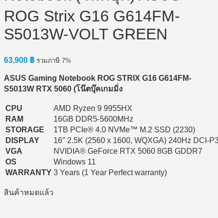
ROG Strix G16 G614FM-
S5013W-VOLT GREEN
63,900
฿
รวมภาษี 7%
ASUS Gaming Notebook ROG STRIX G16 G614FM-
S5013W RTX 5060 (โน๊ตบุ๊คเกมมิ่ง
CPU
AMD Ryzen 9 9955HX
RAM
16GB DDR5-5600MHz
STORAGE
1TB PCIe® 4.0 NVMe™ M.2 SSD (2230)
DISPLAY
16″ 2.5K (2560 x 1600, WQXGA) 240Hz DCI-P
VGA
NVIDIA® GeForce RTX 5060 8GB GDDR7
OS
Windows 11
WARRANTY
3 Years (1 Year Perfect warranty)
สินค้าหมดแล้ว