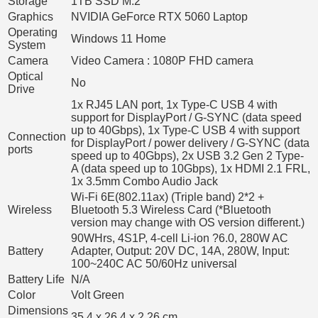
Storage
1TB SSD M.2
Graphics
NVIDIA GeForce RTX 5060 Laptop
Operating
Windows 11 Home
System
Camera
Video Camera : 1080P FHD camera
Optical
No
Drive
1x RJ45 LAN port, 1x Type-C USB 4 with
support for DisplayPort / G-SYNC (data speed
up to 40Gbps), 1x Type-C USB 4 with support
Connection
for DisplayPort / power delivery / G-SYNC (data
ports
speed up to 40Gbps), 2x USB 3.2 Gen 2 Type-
A (data speed up to 10Gbps), 1x HDMI 2.1 FRL,
1x 3.5mm Combo Audio Jack
Wi-Fi 6E(802.11ax) (Triple band) 2*2 +
Wireless
Bluetooth 5.3 Wireless Card (*Bluetooth
version may change with OS version different.)
90WHrs, 4S1P, 4-cell Li-ion ?6.0, 280W AC
Battery
Adapter, Output: 20V DC, 14A, 280W, Input:
100~240C AC 50/60Hz universal
Battery Life
N/A
Color
Volt Green
Dimensions
35.4 x 26.4 x 2.26 cm.