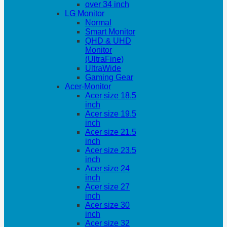
over 34 inch
LG Monitor
Normal
Smart Monitor
QHD & UHD
Monitor
(UltraFine)
UltraWide
Gaming Gear
Acer-Monitor
Acer size 18.5
inch
Acer size 19.5
inch
Acer size 21.5
inch
Acer size 23.5
inch
Acer size 24
inch
Acer size 27
inch
Acer size 30
inch
Acer size 32