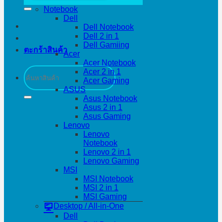
Notebook
Dell
Dell Notebook
Dell 2 in 1
Dell Gamiing
ตะกร้าสินค้า
Acer
Acer Notebook
ค้นหา:
Acer 2 in 1
Acer Gaming
ASUS
Asus Notebook
Asus 2 in 1
Asus Gaming
Lenovo
Lenovo
Notebook
Lenovo 2 in 1
Lenovo Gaming
MSI
MSI Notebook
MSI 2 in 1
MSI Gaming
Desktop / All-in-One
Dell