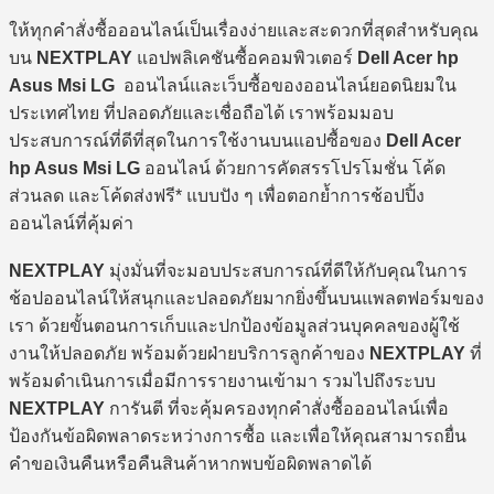
ให้ทุกคำสั่งซื้อออนไลน์เป็นเรื่องง่ายและสะดวกที่สุดสำหรับคุณ
บน
NEXTPLAY
แอปพลิเคชันซื้อคอมพิวเตอร์
Dell Acer hp
Asus Msi LG
ออนไลน์และเว็บซื้อของออนไลน์ยอดนิยมใน
ประเทศไทย ที่ปลอดภัยและเชื่อถือได้ เราพร้อมมอบ
ประสบการณ์ที่ดีที่สุดในการใช้งานบนแอปซื้อของ
Dell Acer
hp Asus Msi LG
ออนไลน์ ด้วยการคัดสรรโปรโมชั่น โค้ด
ส่วนลด และโค้ดส่งฟรี* แบบปัง ๆ เพื่อตอกย้ำการช้อปปิ้ง
ออนไลน์ที่คุ้มค่า
NEXTPLAY
มุ่งมั่นที่จะมอบประสบการณ์ที่ดีให้กับคุณในการ
ช้อปออนไลน์ให้สนุกและปลอดภัยมากยิ่งขึ้นบนแพลตฟอร์มของ
เรา ด้วยขั้นตอนการเก็บและปกป้องข้อมูลส่วนบุคคลของผู้ใช้
งานให้ปลอดภัย พร้อมด้วยฝ่ายบริการลูกค้าของ
NEXTPLAY
ที่
พร้อมดำเนินการเมื่อมีการรายงานเข้ามา รวมไปถึงระบบ
NEXTPLAY
การันตี ที่จะคุ้มครองทุกคำสั่งซื้อออนไลน์เพื่อ
ป้องกันข้อผิดพลาดระหว่างการซื้อ และเพื่อให้คุณสามารถยื่น
คำขอเงินคืนหรือคืนสินค้าหากพบข้อผิดพลาดได้