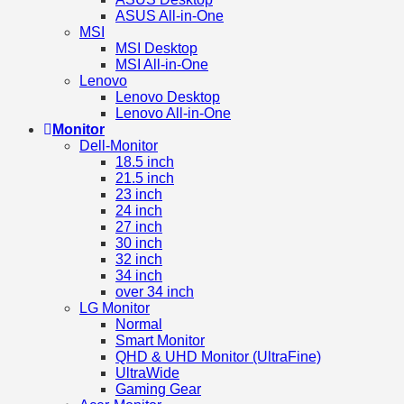
ASUS All-in-One
MSI
MSI Desktop
MSI All-in-One
Lenovo
Lenovo Desktop
Lenovo All-in-One
Monitor
Dell-Monitor
18.5 inch
21.5 inch
23 inch
24 inch
27 inch
30 inch
32 inch
34 inch
over 34 inch
LG Monitor
Normal
Smart Monitor
QHD & UHD Monitor (UltraFine)
UltraWide
Gaming Gear