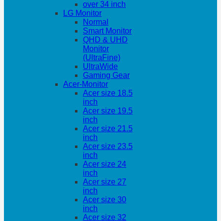
over 34 inch
LG Monitor
Normal
Smart Monitor
QHD & UHD
Monitor
(UltraFine)
UltraWide
Gaming Gear
Acer-Monitor
Acer size 18.5
inch
Acer size 19.5
inch
Acer size 21.5
inch
Acer size 23.5
inch
Acer size 24
inch
Acer size 27
inch
Acer size 30
inch
Acer size 32