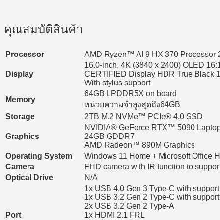
คุณสมบัติสินค้า
Processor
AMD Ryzen™ AI 9 HX 370 Processor 
16.0-inch, 4K (3840 x 2400) OLED 16:1
Display
CERTIFIED Display HDR True Black 1000,
With stylus support
64GB LPDDR5X on board
Memory
หน่วยความจำสูงสุดถึง64GB
Storage
2TB M.2 NVMe™ PCIe® 4.0 SSD
NVIDIA® GeForce RTX™ 5090 Lapto
Graphics
24GB GDDR7
AMD Radeon™ 890M Graphics
Operating System
Windows 11 Home + Microsoft Office
Camera
FHD camera with IR function to suppo
Optical Drive
N/A
1x USB 4.0 Gen 3 Type-C with support f
1x USB 3.2 Gen 2 Type-C with support f
2x USB 3.2 Gen 2 Type-A
Port
1x HDMI 2.1 FRL