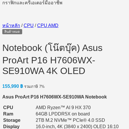
หน้าหลัก
/
CPU
/
CPU AMD
สินค้าหมด
Notebook (โน๊ตบุ๊ค) Asus
ProArt P16 H7606WX-
SE910WA 4K OLED
155,990
฿
รวมภาษี 7%
Asus ProArt P16 H7606WX-SE910WA Notebook
CPU
AMD Ryzen™ AI 9 HX 370
Ram
64GB LPDDR5X on board
Storage
2TB M.2 NVMe™ PCIe® 4.0 SSD
Display
16.0-inch, 4K (3840 x 2400) OLED 16:10