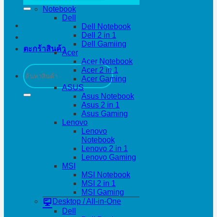
Notebook
Dell
Dell Notebook
Dell 2 in 1
Dell Gamiing
ตะกร้าสินค้า
Acer
Acer Notebook
ค้นหา:
Acer 2 in 1
Acer Gaming
ASUS
Asus Notebook
Asus 2 in 1
Asus Gaming
Lenovo
Lenovo
Notebook
Lenovo 2 in 1
Lenovo Gaming
MSI
MSI Notebook
MSI 2 in 1
MSI Gaming
Desktop / All-in-One
Dell