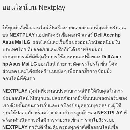
ออนไลน์บน Nextplay
ให้ทุกคำสั่งซื้อออนไลน์เป็นเรื่องง่ายและสะดวกที่สุดสำหรับคุณ
บน
NEXTPLAY
แอปพลิเคชันซื้อคอมพิวเตอร์
Dell Acer hp
Asus Msi LG
ออนไลน์และเว็บซื้อของออนไลน์ยอดนิยมใน
ประเทศไทย ที่ปลอดภัยและเชื่อถือได้ เราพร้อมมอบ
ประสบการณ์ที่ดีที่สุดในการใช้งานบนแอปซื้อของ
Dell Acer
hp Asus Msi LG
ออนไลน์ ด้วยการคัดสรรโปรโมชั่น โค้ด
ส่วนลด และโค้ดส่งฟรี* แบบปัง ๆ เพื่อตอกย้ำการช้อปปิ้ง
ออนไลน์ที่คุ้มค่า
NEXTPLAY
มุ่งมั่นที่จะมอบประสบการณ์ที่ดีให้กับคุณในการ
ช้อปออนไลน์ให้สนุกและปลอดภัยมากยิ่งขึ้นบนแพลตฟอร์มของ
เรา ด้วยขั้นตอนการเก็บและปกป้องข้อมูลส่วนบุคคลของผู้ใช้
งานให้ปลอดภัย พร้อมด้วยฝ่ายบริการลูกค้าของ
NEXTPLAY
ที่
พร้อมดำเนินการเมื่อมีการรายงานเข้ามา รวมไปถึงระบบ
NEXTPLAY
การันตี ที่จะคุ้มครองทุกคำสั่งซื้อออนไลน์เพื่อ