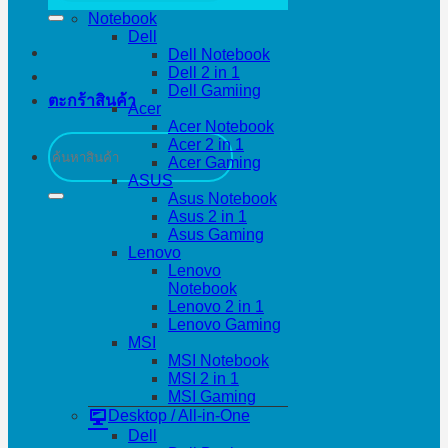
Notebook
Dell
Dell Notebook
Dell 2 in 1
Dell Gamiing
ตะกร้าสินค้า
Acer
Acer Notebook
ค้นหา:
Acer 2 in 1
Acer Gaming
ASUS
Asus Notebook
Asus 2 in 1
Asus Gaming
Lenovo
Lenovo
Notebook
Lenovo 2 in 1
Lenovo Gaming
MSI
MSI Notebook
MSI 2 in 1
MSI Gaming
Desktop / All-in-One
Dell