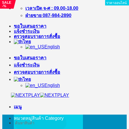
SALE
SALE
ราคาออนไลน์
ราคาออนไลน์
ราคาออนไลน์
ราคาออนไลน์
ราคาออนไลน์
ราคาออนไลน์
ราคาออนไลน์
-%
-%
ข้าม
เวลาเปิด จ-ศ : 09.00-18.00
ไป
ฝ่ายขาย 087-984-2890
ยัง
ขอใบเสนอราคา
เนื้อหา
แจ้งชำระเงิน
ตรวจสอบรายการสั่งซื้อ
ไทย
English
ขอใบเสนอราคา
แจ้งชำระเงิน
ตรวจสอบรายการสั่งซื้อ
ไทย
English
เมนู
หมวดหมู่สินค้า
Category
ค้นหา: