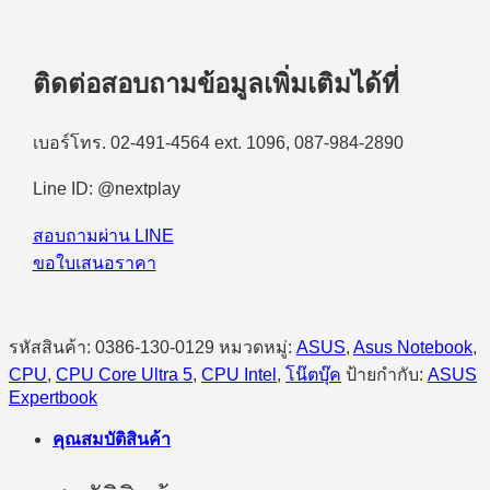
สำหรับ
องค์กร)
Asus
ติดต่อสอบถามข้อมูลเพิ่มเติมได้ที่
ExpertBook
B3
B3605CCA-
เบอร์โทร. 02-491-4564 ext. 1096, 087-984-2890
MB1073X
Intel
Line ID: @nextplay
Core
Ultra
5
สอบถามผ่าน LINE
225H/16GB/512GB
ขอใบเสนอราคา
SSD/16.0″
WUXGA/Windows
11
Pro
รหัสสินค้า:
0386-130-0129
หมวดหมู่:
ASUS
,
Asus Notebook
,
(Gentle
Grey)
CPU
,
CPU Core Ultra 5
,
CPU Intel
,
โน๊ตบุ๊ค
ป้ายกำกับ:
ASUS
ชิ้น
Expertbook
คุณสมบัติสินค้า