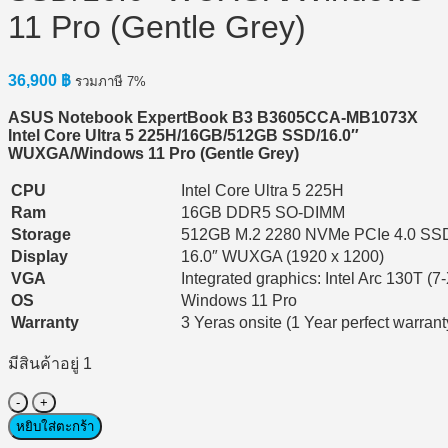
11 Pro (Gentle Grey)
36,900
฿
รวมภาษี 7%
ASUS Notebook ExpertBook B3 B3605CCA-MB1073X
Intel Core Ultra 5 225H/16GB/512GB SSD/16.0″
WUXGA/Windows 11 Pro (Gentle Grey)
CPU
Intel Core Ultra 5 225H
Ram
16GB DDR5 SO-DIMM
Storage
512GB M.2 2280 NVMe PCIe 4.0 SSD; 
Display
16.0″ WUXGA (1920 x 1200)
VGA
Integrated graphics: Intel Arc 130T (
OS
Windows 11 Pro
Warranty
3 Yeras onsite (1 Year perfect warrant
มีสินค้าอยู่ 1
จำนวน
Notebook
หยิบใส่ตะกร้า
(โน้ตบุ๊ก