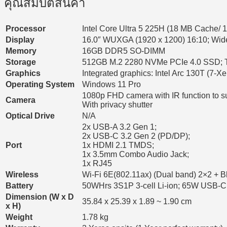
คุณสมบัติสินค้า
Processor
Intel Core Ultra 5 225H (18 MB Cache/
Display
16.0″ WUXGA (1920 x 1200) 16:10; Wide 
Memory
16GB DDR5 SO-DIMM
Storage
512GB M.2 2280 NVMe PCIe 4.0 SSD; TC
Graphics
Integrated graphics: Intel Arc 130T (7-
Operating System
Windows 11 Pro
1080p FHD camera with IR function to 
Camera
With privacy shutter
Optical Drive
N/A
2x USB-A 3.2 Gen 1;
2x USB-C 3.2 Gen 2 (PD/DP);
Port
1x HDMI 2.1 TMDS;
1x 3.5mm Combo Audio Jack;
1x RJ45
Wireless
Wi-Fi 6E(802.11ax) (Dual band) 2×2 + B
Battery
50WHrs 3S1P 3-cell Li-ion; 65W USB-C
Dimension (W x D
35.84 x 25.39 x 1.89 ~ 1.90 cm
x H)
Weight
1.78 kg