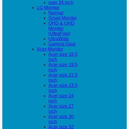
over 34 inch
LG Monitor
Normal
Smart Monitor
QHD & UHD
Monitor
(UltraFine)
UltraWide
Gaming Gear
Acer-Monitor
Acer size 18.5
inch
Acer size 19.5
inch
Acer size 21.5
inch
Acer size 23.5
inch
Acer size 24
inch
Acer size 27
inch
Acer size 30
inch
Acer size 32