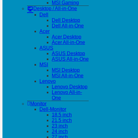
MSI Gaming
Desktop / All-in-One
Dell
Dell Desktop
Dell All-in-One
Acer
Acer Desktop
Acer All-in-One
ASUS
ASUS Desktop
ASUS All-in-One
MSI
MSI Desktop
MSI All-in-One
Lenovo
Lenovo Desktop
Lenovo All-in-
One
Monitor
Dell-Monitor
18.5 inch
21.5 inch
23 inch
24 inch
27 inch