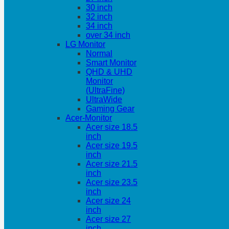
30 inch
32 inch
34 inch
over 34 inch
LG Monitor
Normal
Smart Monitor
QHD & UHD
Monitor
(UltraFine)
UltraWide
Gaming Gear
Acer-Monitor
Acer size 18.5
inch
Acer size 19.5
inch
Acer size 21.5
inch
Acer size 23.5
inch
Acer size 24
inch
Acer size 27
inch