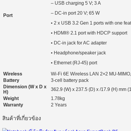
– USB charging 5 V; 3 A
– DC-in port 20 V; 65 W
Port
• 2 x USB 3.2 Gen 1 ports with one fe
• HDMI® 2.1 port with HDCP support
• DC-in jack for AC adapter
• Headphone/speaker jack
• Ethernet (RJ-45) port
Wireless
Wi-Fi 6E Wireless LAN 2×2 MU-MIMO, 
Battery
3-cell battery pack
Dimension (W x D x
362.9 (W) x 237.5 (D) x /17.9 (H) mm (1
H)
Weight
1.78kg
Warranty
2 Years
สินค้าที่เกี่ยวข้อง