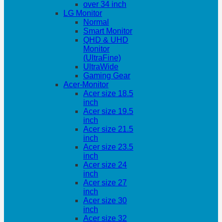
over 34 inch
LG Monitor
Normal
Smart Monitor
QHD & UHD
Monitor
(UltraFine)
UltraWide
Gaming Gear
Acer-Monitor
Acer size 18.5
inch
Acer size 19.5
inch
Acer size 21.5
inch
Acer size 23.5
inch
Acer size 24
inch
Acer size 27
inch
Acer size 30
inch
Acer size 32