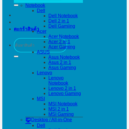
Notebook
Dell
Dell Notebook
Dell 2 in 1
Dell Gamiing
ตะกร้าสินค้า
Acer
Acer Notebook
ค้นหา:
Acer 2 in 1
Acer Gaming
ASUS
Asus Notebook
Asus 2 in 1
Asus Gaming
Lenovo
Lenovo
Notebook
Lenovo 2 in 1
Lenovo Gaming
MSI
MSI Notebook
MSI 2 in 1
MSI Gaming
Desktop / All-in-One
Dell