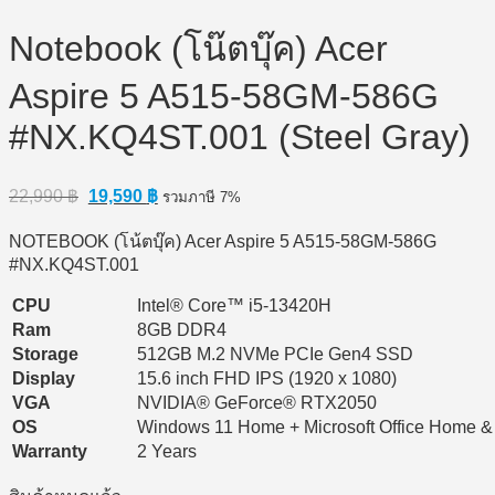
Notebook (โน๊ตบุ๊ค) Acer
Aspire 5 A515-58GM-586G
#NX.KQ4ST.001 (Steel Gray)
Original
Current
22,990
฿
19,590
฿
รวมภาษี 7%
price
price
was:
is:
NOTEBOOK (โน้ตบุ๊ค) Acer Aspire 5 A515-58GM-586G
22,990 ฿.
19,590 ฿.
#NX.KQ4ST.001
CPU
Intel® Core™ i5-13420H
Ram
8GB DDR4
Storage
512GB M.2 NVMe PCIe Gen4 SSD
Display
15.6 inch FHD IPS (1920 x 1080)
VGA
NVIDIA® GeForce® RTX2050
OS
Windows 11 Home + Microsoft Office Home &
Warranty
2 Years