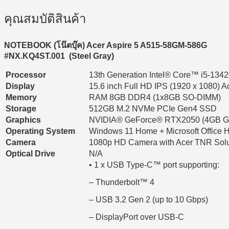
คุณสมบัติสินค้า
NOTEBOOK (โน๊ตบุ๊ค) Acer Aspire 5 A515-58GM-586G
#NX.KQ4ST.001 (Steel Gray)
Processor
13th Generation Intel® Core™ i5-134
Display
15.6 inch Full HD IPS (1920 x 1080)
Memory
RAM 8GB DDR4 (1x8GB SO-DIMM)
Storage
512GB M.2 NVMe PCIe Gen4 SSD
Graphics
NVIDIA® GeForce® RTX2050 (4GB 
Operating System
Windows 11 Home + Microsoft Office 
Camera
1080p HD Camera with Acer TNR Solu
Optical Drive
N/A
• 1 x USB Type-C™ port supporting:
– Thunderbolt™ 4
– USB 3.2 Gen 2 (up to 10 Gbps)
– DisplayPort over USB-C