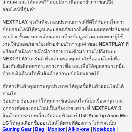
ส่วนลด และโค้ดส่งฟรี* แบบปัง ๆ เพื่อตอกย้ำการช้อปปิ้ง
ออนไลน์ที่คุ้มค่า
NEXTPLAY
มุ่งมั่นที่จะมอบประสบการณ์ที่ดีให้กับคุณในการ
ช้อปออนไลน์ให้สนุกและปลอดภัยมากยิ่งขึ้นบนแพลตฟอร์มของ
เรา ด้วยขั้นตอนการเก็บและปกป้องข้อมูลส่วนบุคคลของผู้ใช้
งานให้ปลอดภัย พร้อมด้วยฝ่ายบริการลูกค้าของ
NEXTPLAY
ที่
พร้อมดำเนินการเมื่อมีการรายงานเข้ามา รวมไปถึงระบบ
NEXTPLAY
การันตี ที่จะคุ้มครองทุกคำสั่งซื้อออนไลน์เพื่อ
ป้องกันข้อผิดพลาดระหว่างการซื้อ และเพื่อให้คุณสามารถยื่น
คำขอเงินคืนหรือคืนสินค้าหากพบข้อผิดพลาดได้
คัดสรรสินค้าคุณภาพทุกประเภท ให้คุณซื้อสินค้าออนไลน์ได้
ตามใจ
ช้อปง่าย ช้อปสนุก! ให้ทุกการช้อปออนไลน์เป็นเรื่องสนุก และ
ทุกการสั่งของออนไลน์เป็นเรื่องง่าย เพราะที่
NEXTPLAY
มี
สินค้าทุกประเภทเกี่ยวกับคอมพิวเตอร์
Dell Acer hp Asus Msi
LG
ให้คุณเลือกซื้อออนไลน์ได้ตามที่ต้องการ ไม่ว่าจะเป็น
Gaming Gear
|
Bag
|
Monitor
|
All-in-one
|
Notebook
|