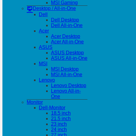
MSI Gaming
Desktop / All-in-One
Dell
Dell Desktop
Dell All-in-One
Acer
Acer Desktop
Acer All-in-One
ASUS
ASUS Desktop
ASUS All-in-One
MSI
MSI Desktop
MSI All-in-One
Lenovo
Lenovo Desktop
Lenovo All-in-
One
Monitor
Dell-Monitor
18.5 inch
21.5 inch
23 inch
24 inch
27 inch