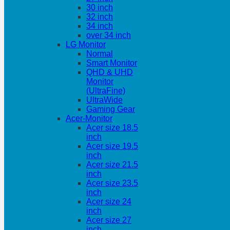
30 inch
32 inch
34 inch
over 34 inch
LG Monitor
Normal
Smart Monitor
QHD & UHD
Monitor
(UltraFine)
UltraWide
Gaming Gear
Acer-Monitor
Acer size 18.5
inch
Acer size 19.5
inch
Acer size 21.5
inch
Acer size 23.5
inch
Acer size 24
inch
Acer size 27
inch