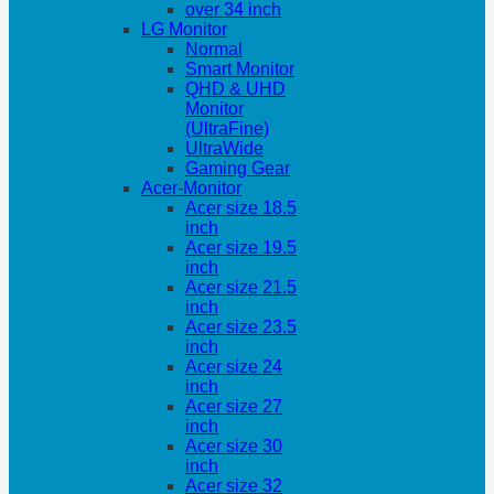
over 34 inch
LG Monitor
Normal
Smart Monitor
QHD & UHD
Monitor
(UltraFine)
UltraWide
Gaming Gear
Acer-Monitor
Acer size 18.5
inch
Acer size 19.5
inch
Acer size 21.5
inch
Acer size 23.5
inch
Acer size 24
inch
Acer size 27
inch
Acer size 30
inch
Acer size 32