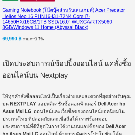
Gaming Notebook (โน๊ตบุ๊คสำหรับเล่นเกมส์) Acer Predator
Helios Neo 16 PHN16-I31-72N4 Core i7-
14650HX/16GB/1TB SSD/16.0″ WUXGA/RTX5060
8GB/Windows 11 Home (Abyssal Black)
69,990
฿
รวมภาษี 7%
เปิดประสบการณ์ช้อปปิ้งออนไลน์ แค่สั่งซื้อ
ออนไลน์บน Nextplay
ให้ทุกคำสั่งซื้อออนไลน์เป็นเรื่องง่ายและสะดวกที่สุดสำหรับคุณ
บน
NEXTPLAY
แอปพลิเคชันซื้อคอมพิวเตอร์
Dell Acer hp
Asus Msi LG
ออนไลน์และเว็บซื้อของออนไลน์ยอดนิยมใน
ประเทศไทย ที่ปลอดภัยและเชื่อถือได้ เราพร้อมมอบ
ประสบการณ์ที่ดีที่สุดในการใช้งานบนแอปซื้อของ
Dell Acer
hp Asus Msi LG
ออนไลน์ ด้วยการคัดสรรโปรโมชั่น โค้ด