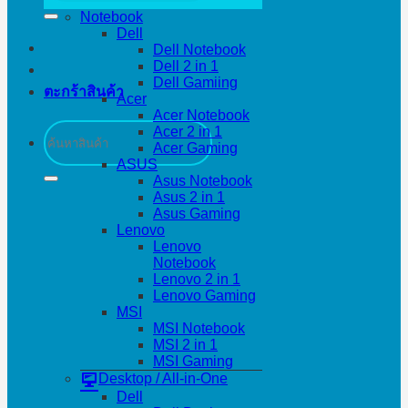
Notebook
Dell
Dell Notebook
Dell 2 in 1
Dell Gamiing
ตะกร้าสินค้า
Acer
Acer Notebook
ค้นหา:
Acer 2 in 1
Acer Gaming
ASUS
Asus Notebook
Asus 2 in 1
Asus Gaming
Lenovo
Lenovo
Notebook
Lenovo 2 in 1
Lenovo Gaming
MSI
MSI Notebook
MSI 2 in 1
MSI Gaming
Desktop / All-in-One
Dell