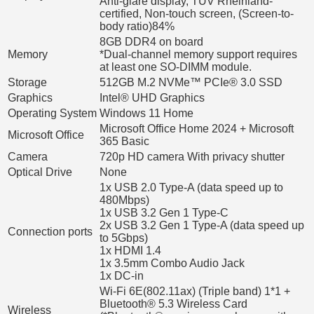
Anti-glare display, TÜV Rheinland-
certified, Non-touch screen, (Screen-to-
body ratio)84%
8GB DDR4 on board
Memory
*Dual-channel memory support requires
at least one SO-DIMM module.
Storage
512GB M.2 NVMe™ PCIe® 3.0 SSD
Graphics
Intel® UHD Graphics
Operating System
Windows 11 Home
Microsoft Office Home 2024 + Microsoft
Microsoft Office
365 Basic
Camera
720p HD camera With privacy shutter
Optical Drive
None
1x USB 2.0 Type-A (data speed up to
480Mbps)
1x USB 3.2 Gen 1 Type-C
2x USB 3.2 Gen 1 Type-A (data speed up
Connection ports
to 5Gbps)
1x HDMI 1.4
1x 3.5mm Combo Audio Jack
1x DC-in
Wi-Fi 6E(802.11ax) (Triple band) 1*1 +
Bluetooth® 5.3 Wireless Card
Wireless