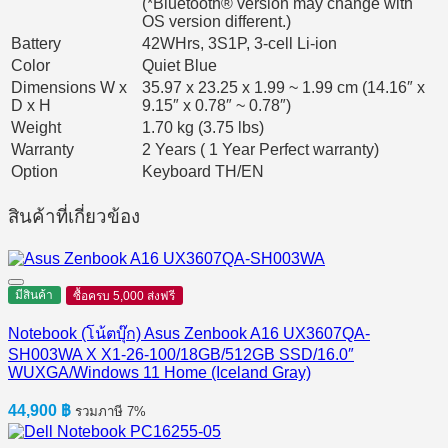
(*Bluetooth® version may change with
OS version different.)
Battery
42WHrs, 3S1P, 3-cell Li-ion
Color
Quiet Blue
Dimensions W x
35.97 x 23.25 x 1.99 ~ 1.99 cm (14.16″ x
D x H
9.15″ x 0.78″ ~ 0.78″)
Weight
1.70 kg (3.75 lbs)
Warranty
2 Years ( 1 Year Perfect warranty)
Option
Keyboard TH/EN
สินค้าที่เกี่ยวข้อง
มีสินค้า
ซื้อครบ 5,000 ส่งฟรี
Notebook (โน้ตบุ๊ก) Asus Zenbook A16 UX3607QA-
SH003WA X X1-26-100/18GB/512GB SSD/16.0″
WUXGA/Windows 11 Home (Iceland Gray)
44,900
฿
รวมภาษี 7%