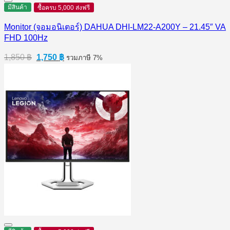
4,700 ฿.
4,450 ฿.
มีสินค้า
ซื้อครบ 5,000 ส่งฟรี
Monitor (จอมอนิเตอร์) DAHUA DHI-LM22-A200Y – 21.45″ VA
FHD 100Hz
Original
Current
1,850
฿
1,750
฿
รวมภาษี 7%
price
price
was:
is:
1,850 ฿.
1,750 ฿.