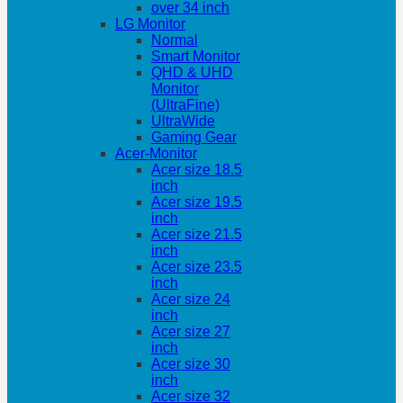
over 34 inch
LG Monitor
Normal
Smart Monitor
QHD & UHD
Monitor
(UltraFine)
UltraWide
Gaming Gear
Acer-Monitor
Acer size 18.5
inch
Acer size 19.5
inch
Acer size 21.5
inch
Acer size 23.5
inch
Acer size 24
inch
Acer size 27
inch
Acer size 30
inch
Acer size 32