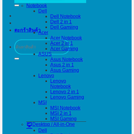
Notebook
Dell
Dell Notebook
Dell 2 in 1
Dell Gamiing
ตะกร้าสินค้า
Acer
Acer Notebook
ค้นหา:
Acer 2 in 1
Acer Gaming
ASUS
Asus Notebook
Asus 2 in 1
Asus Gaming
Lenovo
Lenovo
Notebook
Lenovo 2 in 1
Lenovo Gaming
MSI
MSI Notebook
MSI 2 in 1
MSI Gaming
Desktop / All-in-One
Dell