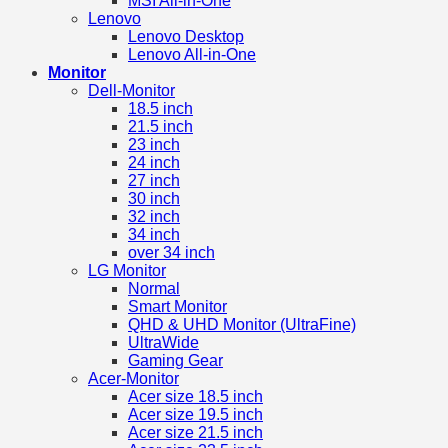
MSI All-in-One
Lenovo
Lenovo Desktop
Lenovo All-in-One
Monitor
Dell-Monitor
18.5 inch
21.5 inch
23 inch
24 inch
27 inch
30 inch
32 inch
34 inch
over 34 inch
LG Monitor
Normal
Smart Monitor
QHD & UHD Monitor (UltraFine)
UltraWide
Gaming Gear
Acer-Monitor
Acer size 18.5 inch
Acer size 19.5 inch
Acer size 21.5 inch