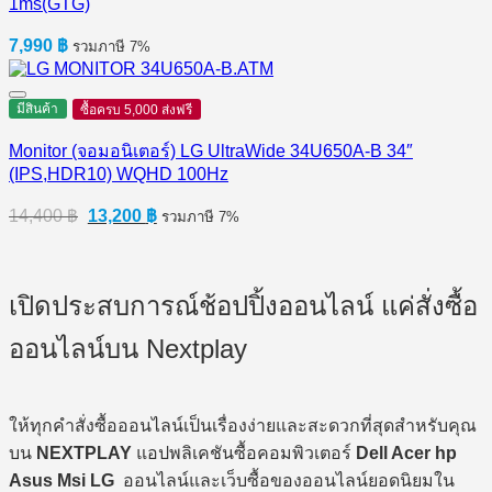
1ms(GTG)
7,990
฿
รวมภาษี 7%
มีสินค้า
ซื้อครบ 5,000 ส่งฟรี
Monitor (จอมอนิเตอร์) LG UltraWide 34U650A-B 34″
(IPS,HDR10) WQHD 100Hz
Original
Current
14,400
฿
13,200
฿
รวมภาษี 7%
price
price
was:
is:
14,400 ฿.
13,200 ฿.
เปิดประสบการณ์ช้อปปิ้งออนไลน์ แค่สั่งซื้อ
ออนไลน์บน Nextplay
ให้ทุกคำสั่งซื้อออนไลน์เป็นเรื่องง่ายและสะดวกที่สุดสำหรับคุณ
บน
NEXTPLAY
แอปพลิเคชันซื้อคอมพิวเตอร์
Dell Acer hp
Asus Msi LG
ออนไลน์และเว็บซื้อของออนไลน์ยอดนิยมใน