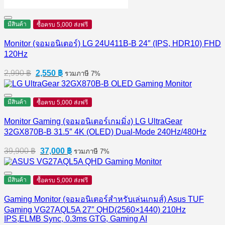
มีสินค้า
ซื้อครบ 5,000 ส่งฟรี
Monitor (จอมอนิเตอร์) LG 24U411B-B 24″ (IPS, HDR10) FHD
120Hz
Original
Current
2,990
฿
2,550
฿
รวมภาษี 7%
price
price
was:
is:
2,990 ฿.
2,550 ฿.
มีสินค้า
ซื้อครบ 5,000 ส่งฟรี
Monitor Gaming (จอมอนิเตอร์เกมมิ่ง) LG UltraGear
32GX870B-B 31.5″ 4K (OLED) Dual-Mode 240Hz/480Hz
Original
Current
39,900
฿
37,000
฿
รวมภาษี 7%
price
price
was:
is:
39,900 ฿.
37,000 ฿.
มีสินค้า
ซื้อครบ 5,000 ส่งฟรี
Gaming Monitor (จอมอนิเตอร์สำหรับเล่นเกมส์) Asus TUF
Gaming VG27AQL5A 27″ QHD(2560×1440) 210Hz
IPS,ELMB Sync, 0.3ms GTG, Gaming AI