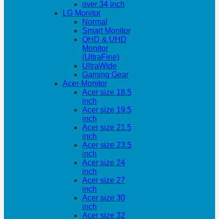
over 34 inch
LG Monitor
Normal
Smart Monitor
QHD & UHD
Monitor
(UltraFine)
UltraWide
Gaming Gear
Acer-Monitor
Acer size 18.5
inch
Acer size 19.5
inch
Acer size 21.5
inch
Acer size 23.5
inch
Acer size 24
inch
Acer size 27
inch
Acer size 30
inch
Acer size 32