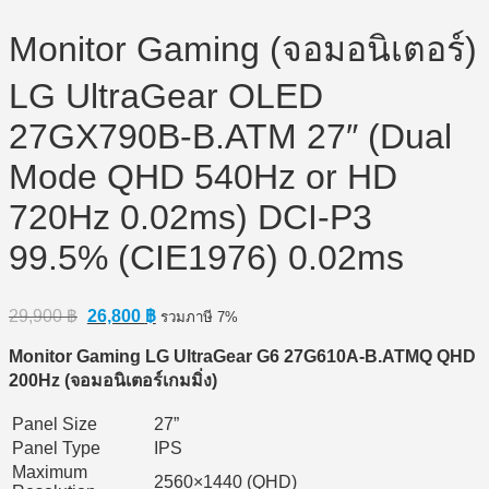
Monitor Gaming (จอมอนิเตอร์)
LG UltraGear OLED
27GX790B-B.ATM 27″ (Dual
Mode QHD 540Hz or HD
720Hz 0.02ms) DCI-P3
99.5% (CIE1976) 0.02ms
Original
Current
29,900
฿
26,800
฿
รวมภาษี 7%
price
price
was:
is:
Monitor Gaming LG UltraGear G6 27G610A-B.ATMQ QHD
29,900 ฿.
26,800 ฿.
200Hz (
จอมอนิเตอร์เกมมิ่ง)
Panel Size
27”
Panel Type
IPS
Maximum
2560×1440 (QHD)