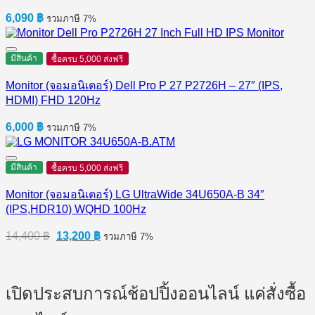
6,090
฿
รวมภาษี 7%
มีสินค้า
ซื้อครบ 5,000 ส่งฟรี
Monitor (จอมอนิเตอร์) Dell Pro P 27 P2726H​ – 27″ (IPS,
HDMI) FHD 120Hz
6,000
฿
รวมภาษี 7%
มีสินค้า
ซื้อครบ 5,000 ส่งฟรี
Monitor (จอมอนิเตอร์) LG UltraWide 34U650A-B 34″
(IPS,HDR10) WQHD 100Hz
Original
Current
14,400
฿
13,200
฿
รวมภาษี 7%
price
price
was:
is:
14,400 ฿.
13,200 ฿.
เปิดประสบการณ์ช้อปปิ้งออนไลน์ แค่สั่งซื้อ