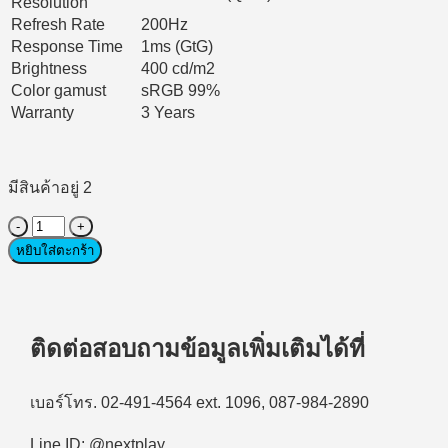
Resolution
Refresh Rate
200Hz
Response Time
1ms (GtG)
Brightness
400 cd/m2
Color gamust
sRGB 99%
Warranty
3 Years
มีสินค้าอยู่ 2
จำนวน
Monitor
หยิบใส่ตะกร้า
Gaming
(จอ
มอนิเตอร์)
LG
ติดต่อสอบถามข้อมูลเพิ่มเติมได้ที่
UltraGear
OLED
27GX790B-
เบอร์โทร. 02-491-4564 ext. 1096, 087-984-2890
B.ATM
27"
(Dual
Line ID: @nextplay