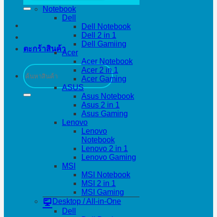
Notebook
Dell
Dell Notebook
Dell 2 in 1
Dell Gamiing
ตะกร้าสินค้า
Acer
Acer Notebook
ค้นหา:
Acer 2 in 1
Acer Gaming
ASUS
Asus Notebook
Asus 2 in 1
Asus Gaming
Lenovo
Lenovo
Notebook
Lenovo 2 in 1
Lenovo Gaming
MSI
MSI Notebook
MSI 2 in 1
MSI Gaming
Desktop / All-in-One
Dell