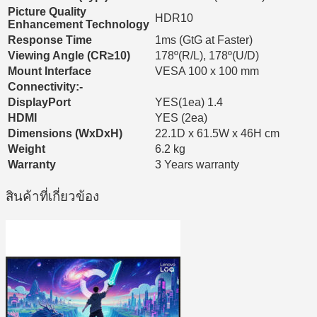
Picture Quality
HDR10
Enhancement Technology
Response Time
1ms (GtG at Faster)
Viewing Angle (CR≥10)
178º(R/L), 178º(U/D)
Mount Interface
VESA 100 x 100 mm
Connectivity:-
DisplayPort
YES(1ea) 1.4
HDMI
YES (2ea)
Dimensions (WxDxH)
22.1D x 61.5W x 46H cm
Weight
6.2 kg
Warranty
3 Years warranty
สินค้าที่เกี่ยวข้อง