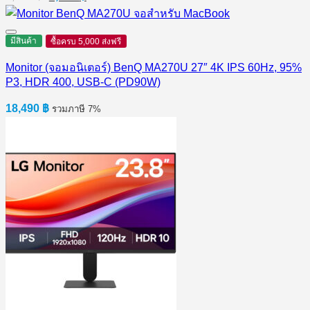
price
price
was:
is:
7,350 ฿.
7,100 ฿.
มีสินค้า
ซื้อครบ 5,000 ส่งฟรี
Monitor (จอมอนิเตอร์) BenQ MA270U 27″ 4K IPS 60Hz, 95%
P3, HDR 400, USB-C (PD90W)
18,490
฿
รวมภาษี 7%