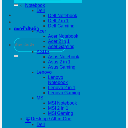
Notebook
Dell
Dell Notebook
Dell 2 in 1
Dell Gamiing
ตะกร้าสินค้า
Acer
Acer Notebook
ค้นหา:
Acer 2 in 1
Acer Gaming
ASUS
Asus Notebook
Asus 2 in 1
Asus Gaming
Lenovo
Lenovo
Notebook
Lenovo 2 in 1
Lenovo Gaming
MSI
MSI Notebook
MSI 2 in 1
MSI Gaming
Desktop / All-in-One
Dell