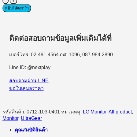
จำนวน
Monitor
หยิบใส่ตะกร้า
Gaming
(จอ
มอนิเตอร์
เกม
ติดต่อสอบถามข้อมูลเพิ่มเติมได้ที่
มิ่ง)
LG
เบอร์โทร. 02-491-4564 ext. 1096, 087-984-2890
UltraGear
G6
32G620B-
Line ID: @nextplay
B
31.5″
สอบถามผ่าน LINE
(IPS)
QHD
ขอใบเสนอราคา
200Hz
ชิ้น
รหัสสินค้า:
0712-103-0401
หมวดหมู่:
LG Monitor
,
All product
,
Monitor
,
UltraGear
คุณสมบัติสินค้า