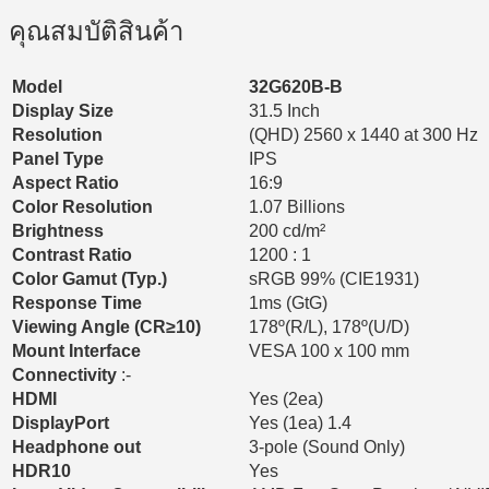
คุณสมบัติสินค้า
Model
32G620B-B
Display Size
31.5 Inch
Resolution
(QHD) 2560 x 1440 at 300 Hz
Panel Type
IPS
Aspect Ratio
16:9
Color Resolution
1.07 Billions
Brightness
200 cd/m²
Contrast Ratio
1200 : 1​
Color Gamut (Typ.)
sRGB 99% (CIE1931)
Response Time
1ms (GtG)
Viewing Angle (CR≥10)
178º(R/L), 178º(U/D)
Mount Interface
VESA 100 x 100 mm
Connectivity
:-
HDMI
Yes (2ea)
DisplayPort
Yes (1ea) 1.4
Headphone out
3-pole (Sound Only)
HDR10
Yes