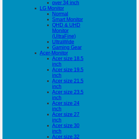
over 34 inch
LG Monitor
Normal
Smart Monitor
QHD & UHD
Monitor
(UltraFine)
UltraWide
Gaming Gear
Acer-Monitor
Acer size 18.5
inch
Acer size 19.5
inch
Acer size 21.5
inch
Acer size 23.5
inch
Acer size 24
inch
Acer size 27
inch
Acer size 30
inch
Acer size 32