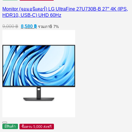
Monitor (จอมอนิเตอร์) LG UltraFine 27U730B-B 27″ 4K (IPS,
HDR10, USB-C) UHD 60Hz
Original
Current
9,000
฿
8,580
฿
รวมภาษี 7%
price
price
was:
is:
9,000 ฿.
8,580 ฿.
มีสินค้า
ซื้อครบ 5,000 ส่งฟรี