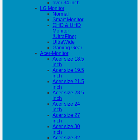
over 34 inch
LG Monitor
Normal
Smart Monitor
QHD & UHD
Monitor
(UltraFine)
UltraWide
Gaming Gear
Acer-Monitor
Acer size 18.5
inch
Acer size 19.5
inch
Acer size 21.5
inch
Acer size 23.5
inch
Acer size 24
inch
Acer size 27
inch
Acer size 30
inch
Acer size 32