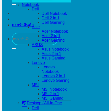
Notebook
Dell
Dell Notebook
Dell 2 in 1
Dell Gamiing
ตะกร้าสินค้า
Acer
Acer Notebook
ค้นหา:
Acer 2 in 1
Acer Gaming
ASUS
Asus Notebook
Asus 2 in 1
Asus Gaming
Lenovo
Lenovo
Notebook
Lenovo 2 in 1
Lenovo Gaming
MSI
MSI Notebook
MSI 2 in 1
MSI Gaming
Desktop / All-in-One
Dell