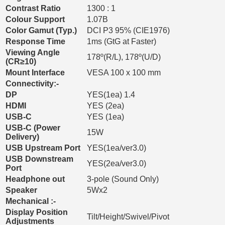
Contrast Ratio
1300 : 1​
Colour Support
1.07B
Color Gamut (Typ.)
DCI P3 95% (CIE1976)
Response Time
1ms (GtG at Faster)
Viewing Angle
178º(R/L), 178º(U/D)
(CR≥10)
Mount Interface
VESA 100 x 100 mm
Connectivity:-
DP
YES(1ea) 1.4
HDMI
YES (2ea)
USB-C
YES (1ea)
USB-C (Power
15W
Delivery)
USB Upstream Port
YES(1ea/ver3.0)
USB Downstream
YES(2ea/ver3.0)
Port
Headphone out
3-pole (Sound Only)
Speaker
5Wx2
Mechanical :-
Display Position
Tilt/Height/Swivel/Pivot
Adjustments