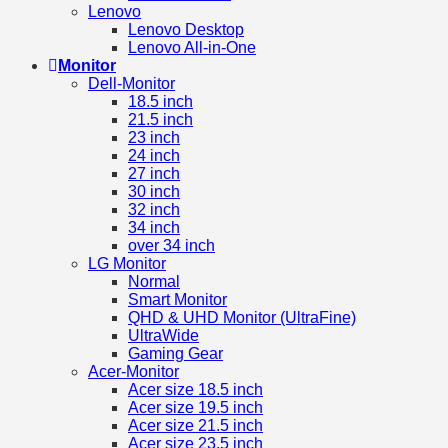
Lenovo
Lenovo Desktop
Lenovo All-in-One
Monitor
Dell-Monitor
18.5 inch
21.5 inch
23 inch
24 inch
27 inch
30 inch
32 inch
34 inch
over 34 inch
LG Monitor
Normal
Smart Monitor
QHD & UHD Monitor (UltraFine)
UltraWide
Gaming Gear
Acer-Monitor
Acer size 18.5 inch
Acer size 19.5 inch
Acer size 21.5 inch
Acer size 23.5 inch