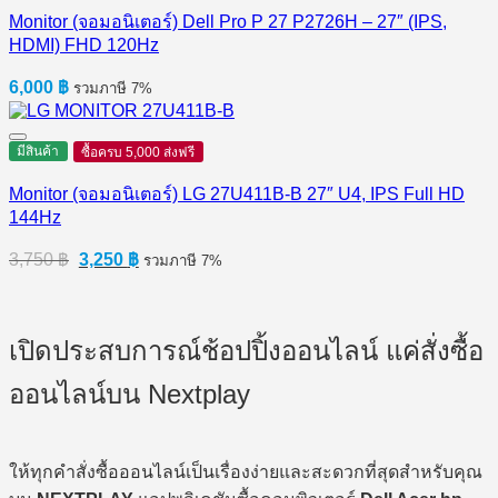
Monitor (จอมอนิเตอร์) Dell Pro P 27 P2726H​ – 27″ (IPS,
HDMI) FHD 120Hz
6,000
฿
รวมภาษี 7%
มีสินค้า
ซื้อครบ 5,000 ส่งฟรี
Monitor (จอมอนิเตอร์) LG 27U411B-B 27″ U4, IPS Full HD
144Hz
Original
Current
3,750
฿
3,250
฿
รวมภาษี 7%
price
price
was:
is:
3,750 ฿.
3,250 ฿.
เปิดประสบการณ์ช้อปปิ้งออนไลน์ แค่สั่งซื้อ
ออนไลน์บน Nextplay
ให้ทุกคำสั่งซื้อออนไลน์เป็นเรื่องง่ายและสะดวกที่สุดสำหรับคุณ