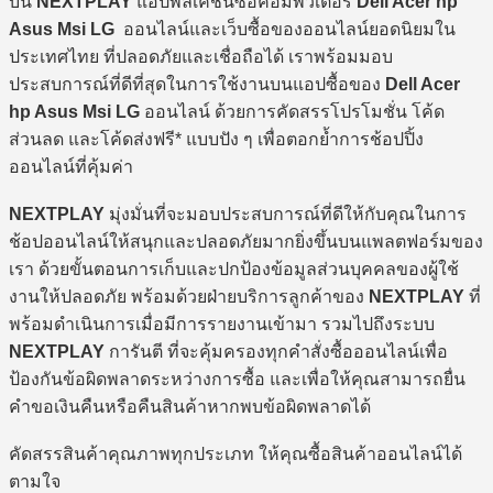
บน
NEXTPLAY
แอปพลิเคชันซื้อคอมพิวเตอร์
Dell Acer hp
Asus Msi LG
ออนไลน์และเว็บซื้อของออนไลน์ยอดนิยมใน
ประเทศไทย ที่ปลอดภัยและเชื่อถือได้ เราพร้อมมอบ
ประสบการณ์ที่ดีที่สุดในการใช้งานบนแอปซื้อของ
Dell Acer
hp Asus Msi LG
ออนไลน์ ด้วยการคัดสรรโปรโมชั่น โค้ด
ส่วนลด และโค้ดส่งฟรี* แบบปัง ๆ เพื่อตอกย้ำการช้อปปิ้ง
ออนไลน์ที่คุ้มค่า
NEXTPLAY
มุ่งมั่นที่จะมอบประสบการณ์ที่ดีให้กับคุณในการ
ช้อปออนไลน์ให้สนุกและปลอดภัยมากยิ่งขึ้นบนแพลตฟอร์มของ
เรา ด้วยขั้นตอนการเก็บและปกป้องข้อมูลส่วนบุคคลของผู้ใช้
งานให้ปลอดภัย พร้อมด้วยฝ่ายบริการลูกค้าของ
NEXTPLAY
ที่
พร้อมดำเนินการเมื่อมีการรายงานเข้ามา รวมไปถึงระบบ
NEXTPLAY
การันตี ที่จะคุ้มครองทุกคำสั่งซื้อออนไลน์เพื่อ
ป้องกันข้อผิดพลาดระหว่างการซื้อ และเพื่อให้คุณสามารถยื่น
คำขอเงินคืนหรือคืนสินค้าหากพบข้อผิดพลาดได้
คัดสรรสินค้าคุณภาพทุกประเภท ให้คุณซื้อสินค้าออนไลน์ได้
ตามใจ