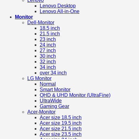
Lenovo
Lenovo Desktop
Lenovo All-in-One
Monitor
Dell-Monitor
18.5 inch
21.5 inch
23 inch
24 inch
27 inch
30 inch
32 inch
34 inch
over 34 inch
LG Monitor
Normal
Smart Monitor
QHD & UHD Monitor (UltraFine)
UltraWide
Gaming Gear
Acer-Monitor
Acer size 18.5 inch
Acer size 19.5 inch
Acer size 21.5 inch
Acer size 23.5 inch