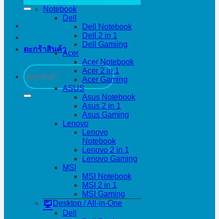
Notebook
Dell
Dell Notebook
Dell 2 in 1
Dell Gamiing
ตะกร้าสินค้า
Acer
Acer Notebook
ค้นหา:
Acer 2 in 1
Acer Gaming
ASUS
Asus Notebook
Asus 2 in 1
Asus Gaming
Lenovo
Lenovo
Notebook
Lenovo 2 in 1
Lenovo Gaming
MSI
MSI Notebook
MSI 2 in 1
MSI Gaming
Desktop / All-in-One
Dell