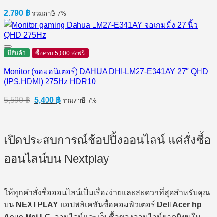
2,790
฿
รวมภาษี 7%
มีสินค้า
ซื้อครบ 5,000 ส่งฟรี
Monitor (จอมอนิเตอร์) DAHUA DHI-LM27-E341AY 27″ QHD
(IPS,HDMI) 275Hz HDR10
Original
Current
5,590
฿
5,400
฿
รวมภาษี 7%
price
price
was:
is:
5,590 ฿.
5,400 ฿.
เปิดประสบการณ์ช้อปปิ้งออนไลน์ แค่สั่งซื้อ
ออนไลน์บน Nextplay
ให้ทุกคำสั่งซื้อออนไลน์เป็นเรื่องง่ายและสะดวกที่สุดสำหรับคุณ
บน
NEXTPLAY
แอปพลิเคชันซื้อคอมพิวเตอร์
Dell Acer hp
Asus Msi LG
ออนไลน์และเว็บซื้อของออนไลน์ยอดนิยมใน