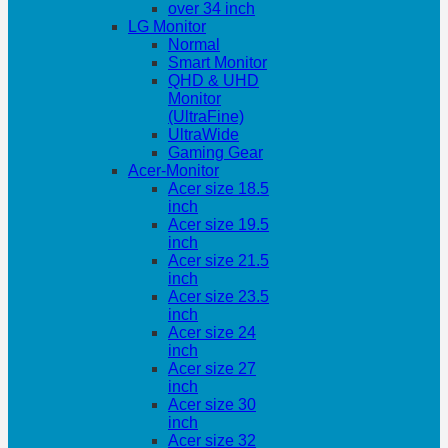
over 34 inch
LG Monitor
Normal
Smart Monitor
QHD & UHD
Monitor
(UltraFine)
UltraWide
Gaming Gear
Acer-Monitor
Acer size 18.5
inch
Acer size 19.5
inch
Acer size 21.5
inch
Acer size 23.5
inch
Acer size 24
inch
Acer size 27
inch
Acer size 30
inch
Acer size 32