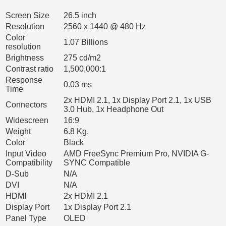
Screen Size
26.5 inch
Resolution
2560 x 1440 @ 480 Hz
Color
1.07 Billions
resolution
Brightness
275 cd/m2
Contrast ratio
1,500,000:1
Response
0.03 ms
Time
2x HDMI 2.1, 1x Display Port 2.1, 1x USB
Connectors
3.0 Hub, 1x Headphone Out
Widescreen
16:9
Weight
6.8 Kg.
Color
Black
Input Video
AMD FreeSync Premium Pro, NVIDIA G-
Compatibility
SYNC Compatible
D-Sub
N/A
DVI
N/A
HDMI
2x HDMI 2.1
Display Port
1x Display Port 2.1
Panel Type
OLED