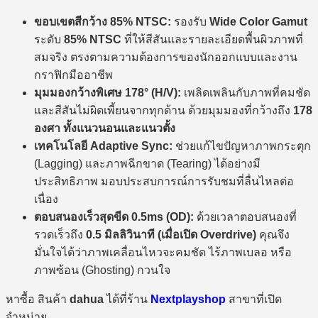
ขอบเขตสีกว้าง 85% NTSC:
รองรับ
Wide Color Gamut
ระดับ
85% NTSC
ที่ให้สีสันและรายละเอียดพื้นผิวภาพที่
สมจริง ตรงตามความต้องการของนักออกแบบและงาน
กราฟิกมืออาชีพ
มุมมองกว้างพิเศษ 178° (H/V):
เพลิดเพลินกับภาพที่คมชัด
และสีสันไม่ผิดเพี้ยนจากทุกด้าน ด้วยมุมมองที่กว้างถึง
178
องศา ทั้งแนวนอนและแนวตั้ง
เทคโนโลยี Adaptive Sync:
ช่วยแก้ไขปัญหาภาพกระตุก
(Lagging) และภาพฉีกขาด (Tearing) ได้อย่างมี
ประสิทธิภาพ มอบประสบการณ์การรับชมที่ลื่นไหลต่อ
เนื่อง
ตอบสนองเร็วสุดขีด 0.5ms (OD):
ด้วยเวลาตอบสนองที่
รวดเร็วถึง
0.5 มิลลิวินาที (เมื่อเปิด Overdrive)
คุณจึง
มั่นใจได้ว่าภาพเคลื่อนไหวจะคมชัด ไร้ภาพเบลอ หรือ
ภาพซ้อน (Ghosting) กวนใจ
หาซื้อ สินค้า
dahua
ได้ที่ร้าน
Nextplayshop
สาขาที่เปิด
จำหน่าย