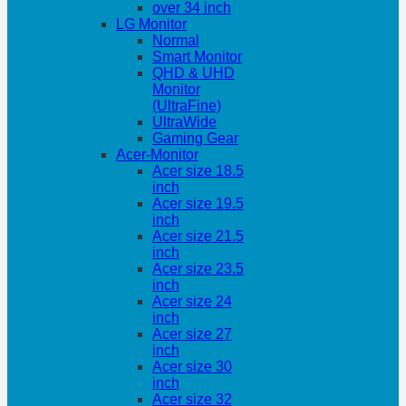
over 34 inch
LG Monitor
Normal
Smart Monitor
QHD & UHD
Monitor
(UltraFine)
UltraWide
Gaming Gear
Acer-Monitor
Acer size 18.5
inch
Acer size 19.5
inch
Acer size 21.5
inch
Acer size 23.5
inch
Acer size 24
inch
Acer size 27
inch
Acer size 30
inch
Acer size 32