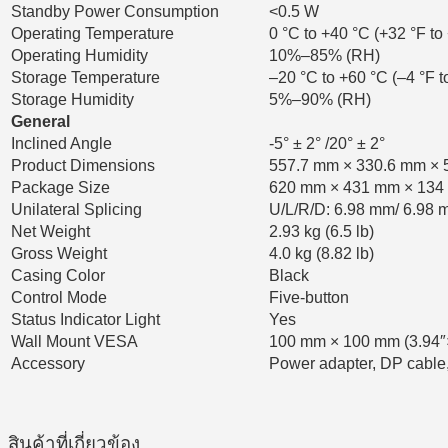
Standby Power Consumption
<0.5 W
Operating Temperature
0 °C to +40 °C (+32 °F to
Operating Humidity
10%–85% (RH)
Storage Temperature
–20 °C to +60 °C (–4 °F t
Storage Humidity
5%–90% (RH)
General
Inclined Angle
-5° ± 2° /20° ± 2°
Product Dimensions
557.7 mm × 330.6 mm × 58
Package Size
620 mm × 431 mm × 134 m
Unilateral Splicing
U/L/R/D: 6.98 mm/ 6.98 mm
Net Weight
2.93 kg (6.5 lb)
Gross Weight
4.0 kg (8.82 lb)
Casing Color
Black
Control Mode
Five-button
Status Indicator Light
Yes
Wall Mount VESA
100 mm × 100 mm (3.94″
Accessory
Power adapter, DP cable, 
สินค้าที่เกี่ยวข้อง