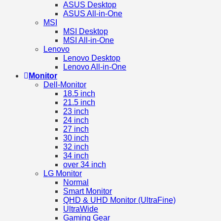
ASUS Desktop
ASUS All-in-One
MSI
MSI Desktop
MSI All-in-One
Lenovo
Lenovo Desktop
Lenovo All-in-One
Monitor
Dell-Monitor
18.5 inch
21.5 inch
23 inch
24 inch
27 inch
30 inch
32 inch
34 inch
over 34 inch
LG Monitor
Normal
Smart Monitor
QHD & UHD Monitor (UltraFine)
UltraWide
Gaming Gear