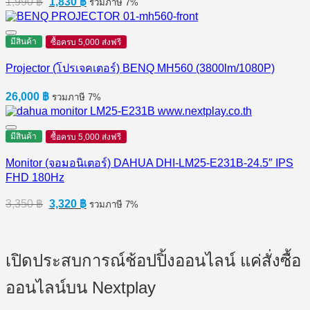
1,990
฿
1,830
฿
รวมภาษี 7%
price
price
was:
is:
1,990 ฿.
1,830 ฿.
มีสินค้า
ซื้อครบ 5,000 ส่งฟรี
Projector (โปรเจคเตอร์) BENQ MH560 (3800lm/1080P)
26,000
฿
รวมภาษี 7%
มีสินค้า
ซื้อครบ 5,000 ส่งฟรี
Monitor (จอมอนิเตอร์) DAHUA DHI-LM25-E231B-24.5″ IPS
FHD 180Hz
Original
Current
3,350
฿
3,320
฿
รวมภาษี 7%
price
price
was:
is:
3,350 ฿.
3,320 ฿.
เปิดประสบการณ์ช้อปปิ้งออนไลน์ แค่สั่งซื้อ
ออนไลน์บน Nextplay