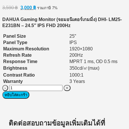
Original
Current
3,590
฿
3,000
฿
รวมภาษี 7%
price
price
was:
is:
DAHUA Gaming Monitor (
จอมอนิเตอร์เกมมิ่ง) DHI- LM25-
3,590 ฿.
3,000 ฿.
E231BN – 24.5″ IPS FHD 200Hz
Panel Size
25”
Panel Type
IPS
Maximum Resolution
1920×1080
Refresh Rate
200Hz
Response Time
MPRT 1 ms, OD 0.5 ms
Brightness
350cd/㎡(max)
Contrast Ratio
1000:1
Warranty
3 Years
จำนวน
Monitor
หยิบใส่ตะกร้า
Gaming
(จอ
มอนิเตอร์
เกม
ติดต่อสอบถามข้อมูลเพิ่มเติมได้ที่
มิ่ง)