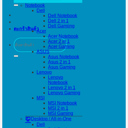
Notebook
Dell
Dell Notebook
Dell 2 in 1
Dell Gamiing
ตะกร้าสินค้า
Acer
Acer Notebook
ค้นหา:
Acer 2 in 1
Acer Gaming
ASUS
Asus Notebook
Asus 2 in 1
Asus Gaming
Lenovo
Lenovo
Notebook
Lenovo 2 in 1
Lenovo Gaming
MSI
MSI Notebook
MSI 2 in 1
MSI Gaming
Desktop / All-in-One
Dell