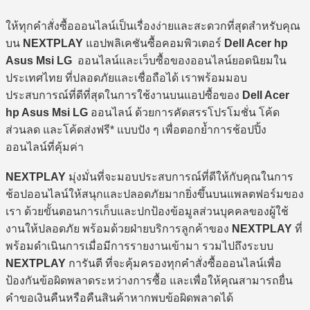
ให้ทุกคำสั่งซื้อออนไลน์เป็นเรื่องง่ายและสะดวกที่สุดสำหรับคุณ
บน
NEXTPLAY
แอปพลิเคชันซื้อคอมพิวเตอร์
Dell Acer hp
Asus Msi LG
ออนไลน์และเว็บซื้อของออนไลน์ยอดนิยมใน
ประเทศไทย ที่ปลอดภัยและเชื่อถือได้ เราพร้อมมอบ
ประสบการณ์ที่ดีที่สุดในการใช้งานบนแอปซื้อของ
Dell Acer
hp Asus Msi LG
ออนไลน์ ด้วยการคัดสรรโปรโมชั่น โค้ด
ส่วนลด และโค้ดส่งฟรี* แบบปัง ๆ เพื่อตอกย้ำการช้อปปิ้ง
ออนไลน์ที่คุ้มค่า
NEXTPLAY
มุ่งมั่นที่จะมอบประสบการณ์ที่ดีให้กับคุณในการ
ช้อปออนไลน์ให้สนุกและปลอดภัยมากยิ่งขึ้นบนแพลตฟอร์มของ
เรา ด้วยขั้นตอนการเก็บและปกป้องข้อมูลส่วนบุคคลของผู้ใช้
งานให้ปลอดภัย พร้อมด้วยฝ่ายบริการลูกค้าของ
NEXTPLAY
ที่
พร้อมดำเนินการเมื่อมีการรายงานเข้ามา รวมไปถึงระบบ
NEXTPLAY
การันตี ที่จะคุ้มครองทุกคำสั่งซื้อออนไลน์เพื่อ
ป้องกันข้อผิดพลาดระหว่างการซื้อ และเพื่อให้คุณสามารถยื่น
คำขอเงินคืนหรือคืนสินค้าหากพบข้อผิดพลาดได้