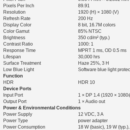
Pixels Per Inch
89.91
Resolution
1920 (H) × 1080 (V)
Refresh Rate
200 Hz
Display Color
8 bit, 16.7M colors
Color Gamut
85% NTSC
Brightness
350 cd/m² (typ.)
Contrast Ratio
1000: 1
Response Time
MPRT 1 ms, OD 0.5 ms
Lifespan
30,000 hrs
Surface Treatment
Haze 25%, 3 H
Low Blue Light
Software blue light protec
Function
HDR
HDR 10
Device Ports
Input Port
1 × DP 1.4 (1920 × 108
Output Port
1 × Audio out
Power & Environmental Conditions
Power Supply
12 VDC, 3 A
Power Type
power adapter
Power Consumption
18 W (basic), 19 W (typ.)