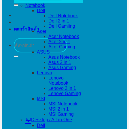
Notebook
Dell
Dell Notebook
Dell 2 in 1
Dell Gamiing
ตะกร้าสินค้า
Acer
Acer Notebook
ค้นหา:
Acer 2 in 1
Acer Gaming
ASUS
Asus Notebook
Asus 2 in 1
Asus Gaming
Lenovo
Lenovo
Notebook
Lenovo 2 in 1
Lenovo Gaming
MSI
MSI Notebook
MSI 2 in 1
MSI Gaming
Desktop / All-in-One
Dell