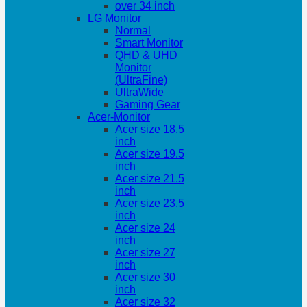
over 34 inch
LG Monitor
Normal
Smart Monitor
QHD & UHD
Monitor
(UltraFine)
UltraWide
Gaming Gear
Acer-Monitor
Acer size 18.5
inch
Acer size 19.5
inch
Acer size 21.5
inch
Acer size 23.5
inch
Acer size 24
inch
Acer size 27
inch
Acer size 30
inch
Acer size 32