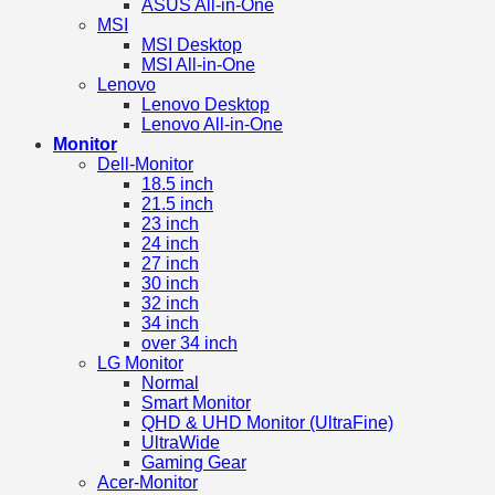
ASUS All-in-One
MSI
MSI Desktop
MSI All-in-One
Lenovo
Lenovo Desktop
Lenovo All-in-One
Monitor
Dell-Monitor
18.5 inch
21.5 inch
23 inch
24 inch
27 inch
30 inch
32 inch
34 inch
over 34 inch
LG Monitor
Normal
Smart Monitor
QHD & UHD Monitor (UltraFine)
UltraWide
Gaming Gear
Acer-Monitor