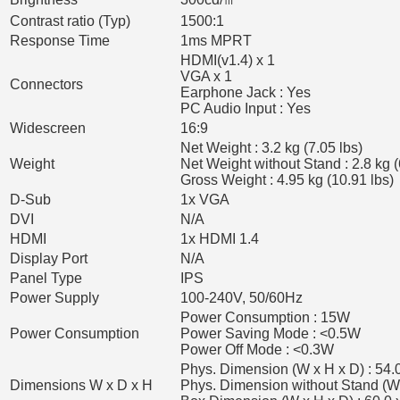
Contrast ratio (Typ)
1500:1
Response Time
1ms MPRT
HDMI(v1.4) x 1
VGA x 1
Connectors
Earphone Jack : Yes
PC Audio Input : Yes
Widescreen
16:9
Net Weight : 3.2 kg (7.05 lbs)
Weight
Net Weight without Stand : 2.8 kg (
Gross Weight : 4.95 kg (10.91 lbs)
D-Sub
1x VGA
DVI
N/A
HDMI
1x HDMI 1.4
Display Port
N/A
Panel Type
IPS
Power Supply
100-240V, 50/60Hz
Power Consumption : 15W
Power Consumption
Power Saving Mode : <0.5W
Power Off Mode : <0.3W
Phys. Dimension (W x H x D) : 54.0
Dimensions W x D x H
Phys. Dimension without Stand (W x