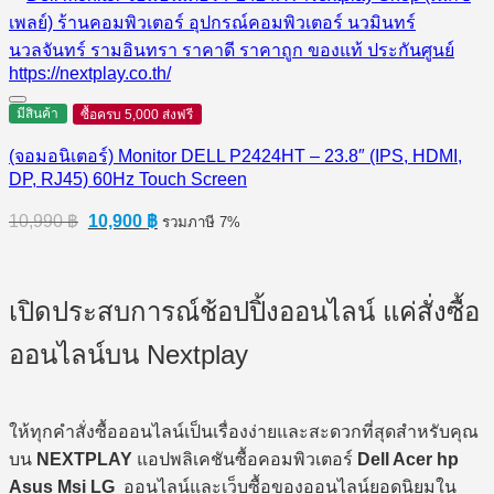
was:
is:
2,290 ฿.
2,020 ฿.
มีสินค้า
ซื้อครบ 5,000 ส่งฟรี
(จอมอนิเตอร์) Monitor DELL P2424HT – 23.8″ (IPS, HDMI,
DP, RJ45) 60Hz Touch Screen
Original
Current
10,990
฿
10,900
฿
รวมภาษี 7%
price
price
was:
is:
10,990 ฿.
10,900 ฿.
เปิดประสบการณ์ช้อปปิ้งออนไลน์ แค่สั่งซื้อ
ออนไลน์บน Nextplay
ให้ทุกคำสั่งซื้อออนไลน์เป็นเรื่องง่ายและสะดวกที่สุดสำหรับคุณ
บน
NEXTPLAY
แอปพลิเคชันซื้อคอมพิวเตอร์
Dell Acer hp
Asus Msi LG
ออนไลน์และเว็บซื้อของออนไลน์ยอดนิยมใน