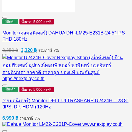
มีสินค้า
ซื้อครบ 5,000 ส่งฟรี
Monitor (จอมอนิเตอร์) DAHUA DHI-LM25-E231B-24.5″ IPS
FHD 180Hz
Original
Current
3,350
฿
3,320
฿
รวมภาษี 7%
price
price
was:
is:
3,350 ฿.
3,320 ฿.
มีสินค้า
ซื้อครบ 5,000 ส่งฟรี
(จอมอนิเตอร์) Monitor DELL ULTRASHARP U2424H – 23.8″
(IPS, DP, HDMI) 120Hz
6,990
฿
รวมภาษี 7%