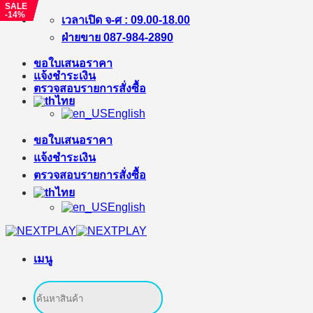
SALE
SALE
SALE
SALE
SALE
-14%
-6%
-8%
-8%
-17%
ข้าม
เวลาเปิด จ-ศ : 09.00-18.00
ไป
ฝ่ายขาย 087-984-2890
ยัง
ขอใบเสนอราคา
เนื้อหา
แจ้งชำระเงิน
ตรวจสอบรายการสั่งซื้อ
ไทย
English
ขอใบเสนอราคา
แจ้งชำระเงิน
ตรวจสอบรายการสั่งซื้อ
ไทย
English
เมนู
ค้นหา: