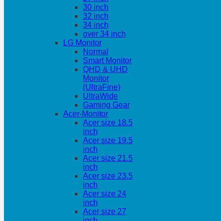
30 inch
32 inch
34 inch
over 34 inch
LG Monitor
Normal
Smart Monitor
QHD & UHD
Monitor
(UltraFine)
UltraWide
Gaming Gear
Acer-Monitor
Acer size 18.5
inch
Acer size 19.5
inch
Acer size 21.5
inch
Acer size 23.5
inch
Acer size 24
inch
Acer size 27
inch