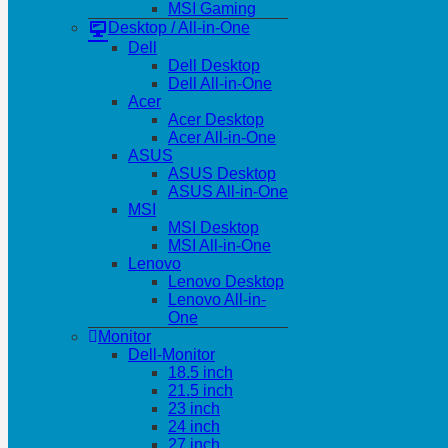
MSI Gaming
Desktop / All-in-One
Dell
Dell Desktop
Dell All-in-One
Acer
Acer Desktop
Acer All-in-One
ASUS
ASUS Desktop
ASUS All-in-One
MSI
MSI Desktop
MSI All-in-One
Lenovo
Lenovo Desktop
Lenovo All-in-
One
Monitor
Dell-Monitor
18.5 inch
21.5 inch
23 inch
24 inch
27 inch