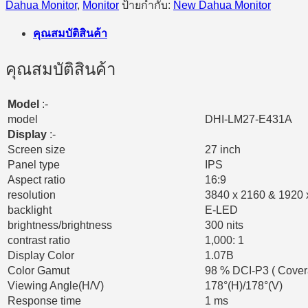
Dahua Monitor
,
Monitor
ป้ายกำกับ:
New Dahua Monitor
คุณสมบัติสินค้า
คุณสมบัติสินค้า
Model
:-
model
DHI-LM27-E431A
Display
:-
Screen size
27 inch
Panel type
IPS
Aspect ratio
16:9
resolution
3840 x 2160 & 1920 x
backlight
E-LED
brightness/brightness
300 nits
contrast ratio
1,000: 1
Display Color
1.07B
Color Gamut
98 % DCI-P3 ( Cover
Viewing Angle(H/V)
178°(H)/178°(V)
Response time
1 ms