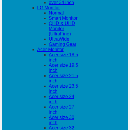
over 34 inch
LG Monitor
Normal
Smart Monitor
QHD & UHD
Monitor
(UltraFine)
UltraWide
Gaming Gear
Acer-Monitor
Acer size 18.5
inch
Acer size 19.5
inch
Acer size 21.5
inch
Acer size 23.5
inch
Acer size 24
inch
Acer size 27
inch
Acer size 30
inch
Acer size 32