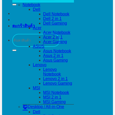
Notebook
Dell
Dell Notebook
Dell 2 in 1
Dell Gamiing
ตะกร้าสินค้า
Acer
Acer Notebook
ค้นหา:
Acer 2 in 1
Acer Gaming
ASUS
Asus Notebook
Asus 2 in 1
Asus Gaming
Lenovo
Lenovo
Notebook
Lenovo 2 in 1
Lenovo Gaming
MSI
MSI Notebook
MSI 2 in 1
MSI Gaming
Desktop / All-in-One
Dell