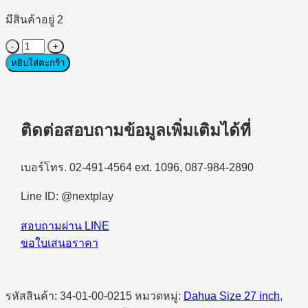
มีสินค้าอยู่ 2
จำนวน
หยิบใส่ตะกร้า
Monitor(จอ
มอนิเตอร์)
DAHUA
LM27-
E431A
ติดต่อสอบถามข้อมูลเพิ่มเติมได้ที่
27"
UHD,
IPS,
เบอร์โทร. 02-491-4564 ext. 1096, 087-984-2890
160Hz
ชิ้น
Line ID: @nextplay
สอบถามผ่าน LINE
ขอใบเสนอราคา
รหัสสินค้า:
34-01-00-0215
หมวดหมู่:
Dahua Size 27 inch
,