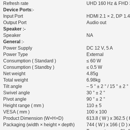
Refresh rate
UHD 160 Hz & FHD 3
Device Ports
:-
Input Port
HDMI 2.1 × 2, DP 1.4
Output Port
Audio out
Speaker :-
Speaker
NA
General
:-
Power Supply
DC 12 V, 5 A
Power Type
External
Consumption ( Standard )
≤ 60 W
Consumption ( Standby )
≤ 0.5 W
Net weight
4.85g
Total weight
6.98kg
Tilt angle
– 5 ° ± 2 ° / 15 ° ± 2 °
Swivel angle
30 ° ± 2 °
Pivot angle
90 ° ± 2 °
Height range ( mm )
110 ± 5
VESA ( mm )
100 x 100
Product Dimension (W×H×D)
613.8 ( W ) x 362.5 ( 
Packaging (width × height × depth)
744 ( W ) x 166 ( D ) 