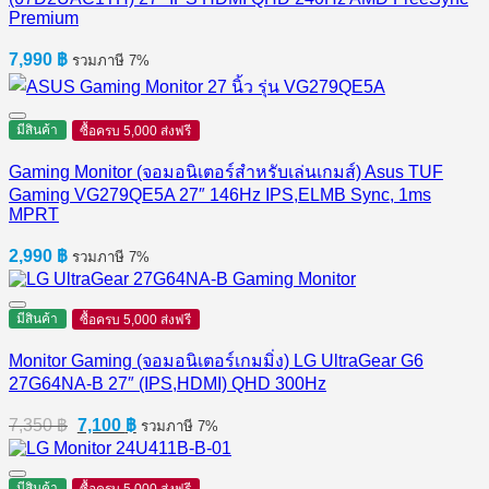
Premium
7,990
฿
รวมภาษี 7%
มีสินค้า
ซื้อครบ 5,000 ส่งฟรี
Gaming Monitor (จอมอนิเตอร์สำหรับเล่นเกมส์) Asus TUF
Gaming VG279QE5A 27″ 146Hz IPS,ELMB Sync, 1ms
MPRT
2,990
฿
รวมภาษี 7%
มีสินค้า
ซื้อครบ 5,000 ส่งฟรี
Monitor Gaming (จอมอนิเตอร์เกมมิ่ง) LG UltraGear G6
27G64NA-B 27″ (IPS,HDMI) QHD 300Hz
Original
Current
7,350
฿
7,100
฿
รวมภาษี 7%
price
price
was:
is:
7,350 ฿.
7,100 ฿.
มีสินค้า