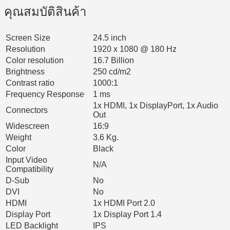
คุณสมบัติสินค้า
Screen Size
24.5 inch
Resolution
1920 x 1080 @ 180 Hz
Color resolution
16.7 Billion
Brightness
250 cd/m2
Contrast ratio
1000:1
Frequency Response
1 ms
1x HDMI, 1x DisplayPort, 1x Audio
Connectors
Out
Widescreen
16:9
Weight
3.6 Kg.
Color
Black
Input Video
N/A
Compatibility
D-Sub
No
DVI
No
HDMI
1x HDMI Port 2.0
Display Port
1x Display Port 1.4
LED Backlight
IPS