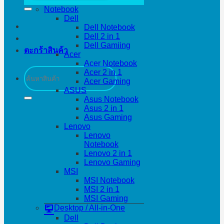
Notebook
Dell
Dell Notebook
Dell 2 in 1
Dell Gamiing
ตะกร้าสินค้า
Acer
Acer Notebook
ค้นหา:
Acer 2 in 1
Acer Gaming
ASUS
Asus Notebook
Asus 2 in 1
Asus Gaming
Lenovo
Lenovo
Notebook
Lenovo 2 in 1
Lenovo Gaming
MSI
MSI Notebook
MSI 2 in 1
MSI Gaming
Desktop / All-in-One
Dell