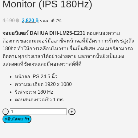
Monitor (IPS 180Hz)
Original
Current
4,190
฿
3,820
฿
รวมภาษี 7%
price
price
was:
is:
จอมอนิเตอร์ DAHUA DHI-LM25-E231
ตอบสนองความ
4,190 ฿.
3,820 ฿.
ต้องการของเกมเมอร์มืออาชีพหน้าจอที่มีอัตราการรีเฟรชสูงถึง
180hz ทำให้การเคลื่อนไหวราบรื่นเป็นพิเศษ เกมเมอร์สามารถ
ติดตามทุกช่วงเวลาได้อย่างง่ายดาย นอกจากนั้นยังเป็นแผง
แสดงผลที่ชัดเจนและมีคอนทราสต์ที่ดี
หน้าจอ IPS 24.5 นิ้ว
ความละเอียด 1920 x 1080
รีเฟรชเรท 180 Hz
ตอบสนองรวดเร็ว 1 ms
จำนวน
Monitor
หยิบใส่ตะกร้า
(จอ
มอนิเตอร์)