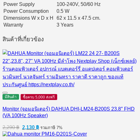
Power Supply
100-240V, 50/60 Hz
Power Consumption
0.5 W
Dimensions W x D x H
62 x 11.5 x 47.5 cm.
Warranty
3 Years
สินค้าที่เกี่ยวข้อง
มีสินค้า
ซื้อครบ 5,000 ส่งฟรี
Monitor (จอมอนิเตอร์) DAHUA DHI-LM24-B200S 23.8″ FHD
(VA 100Hz Speaker)
Original
Current
2,290
฿
2,130
฿
รวมภาษี 7%
price
price
was:
is: