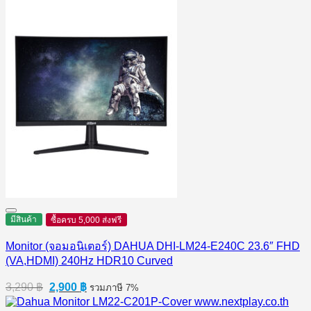
was:
is:
6,990 ฿.
5,780 ฿.
มีสินค้า
ซื้อครบ 5,000 ส่งฟรี
Monitor (จอมอนิเตอร์) DAHUA DHI-LM24-E240C 23.6″ FHD
(VA,HDMI) 240Hz HDR10 Curved
Original
Current
3,290
฿
2,900
฿
รวมภาษี 7%
price
price
was:
is: