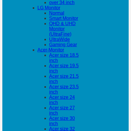
over 34 inch
LG Monitor
Normal
Smart Monitor
QHD & UHD
Monitor
(UltraFine)
UltraWide
Gaming Gear
Acer-Monitor
Acer size 18.5
inch
Acer size 19.5
inch
Acer size 21.5
inch
Acer size 23.5
inch
Acer size 24
inch
Acer size 27
inch
Acer size 30
inch
Acer size 32