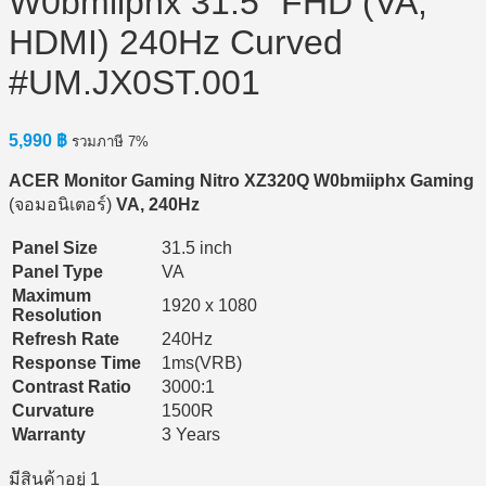
W0bmiiphx 31.5″ FHD (VA,
HDMI) 240Hz Curved
#UM.JX0ST.001
5,990
฿
รวมภาษี 7%
ACER Monitor Gaming Nitro XZ320Q W0bmiiphx Gaming
(จอมอนิเตอร์)
VA, 240Hz
Panel Size
31.5 inch
Panel Type
VA
Maximum
1920 x 1080
Resolution
Refresh Rate
240Hz
Response Time
1ms(VRB)
Contrast Ratio
3000:1
Curvature
1500R
Warranty
3 Years
มีสินค้าอยู่ 1