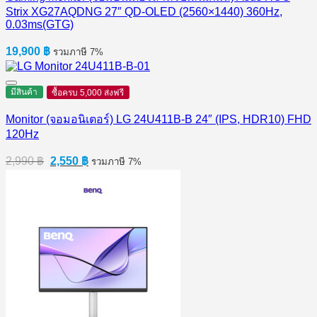
Strix XG27AQDNG 27″ QD-OLED (2560×1440) 360Hz,
0.03ms(GTG)
19,900
฿
รวมภาษี 7%
มีสินค้า
ซื้อครบ 5,000 ส่งฟรี
Monitor (จอมอนิเตอร์) LG 24U411B-B 24″ (IPS, HDR10) FHD
120Hz
Original
Current
2,990
฿
2,550
฿
รวมภาษี 7%
price
price
was:
is:
2,990 ฿.
2,550 ฿.