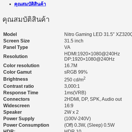
คุณสมบัติสินค้า
คุณสมบัติสินค้า
Model
Nitro Gaming LED 31.5″ XZ320
Screen Size
31.5 inch
Panel Type
VA
HDMI:1920×1080@240Hz
Resolution
DP:1920×1080@240Hz
Color resolution
16.7M
Color Gamut
sRGB 99%
2
Brightness
250 cd/m
Contrast ratio
3,000:1
Response Time
1ms(VRB)
Connectors
2HDMI, DP, SPK, Audio out
Widescreen
16:9
Speaker
2W x 2
Power Supply
(100V-240V)
Power Consumption
(Off) 0.3W, (Sleep) 0.5W
HDR:
HDR 10