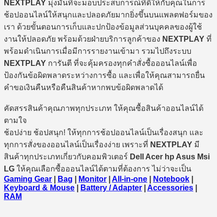
NEXTPLAY
มุ่งมั่นที่จะมอบประสบการณ์ที่ดีให้กับคุณในการ
ช้อปออนไลน์ให้สนุกและปลอดภัยมากยิ่งขึ้นบนแพลตฟอร์มของ
เรา ด้วยขั้นตอนการเก็บและปกป้องข้อมูลส่วนบุคคลของผู้ใช้
งานให้ปลอดภัย พร้อมด้วยฝ่ายบริการลูกค้าของ
NEXTPLAY
ที่
พร้อมดำเนินการเมื่อมีการรายงานเข้ามา รวมไปถึงระบบ
NEXTPLAY
การันตี ที่จะคุ้มครองทุกคำสั่งซื้อออนไลน์เพื่อ
ป้องกันข้อผิดพลาดระหว่างการซื้อ และเพื่อให้คุณสามารถยื่น
คำขอเงินคืนหรือคืนสินค้าหากพบข้อผิดพลาดได้
คัดสรรสินค้าคุณภาพทุกประเภท ให้คุณซื้อสินค้าออนไลน์ได้
ตามใจ
ช้อปง่าย ช้อปสนุก! ให้ทุกการช้อปออนไลน์เป็นเรื่องสนุก และ
ทุกการสั่งของออนไลน์เป็นเรื่องง่าย เพราะที่
NEXTPLAY
มี
สินค้าทุกประเภทเกี่ยวกับคอมพิวเตอร์
Dell Acer hp Asus Msi
LG
ให้คุณเลือกซื้อออนไลน์ได้ตามที่ต้องการ ไม่ว่าจะเป็น
Gaming Gear
|
Bag
|
Monitor
|
All-in-one
|
Notebook
|
Keyboard & Mouse
|
Battery / Adapter
|
Accessories
|
RAM