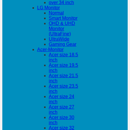
over 34 inch
LG Monitor
Normal
Smart Monitor
QHD & UHD
Monitor
(UltraFine)
UltraWide
Gaming Gear
Acer-Monitor
Acer size 18.5
inch
Acer size 19.5
inch
Acer size 21.5
inch
Acer size 23.5
inch
Acer size 24
inch
Acer size 27
inch
Acer size 30
inch
Acer size 32