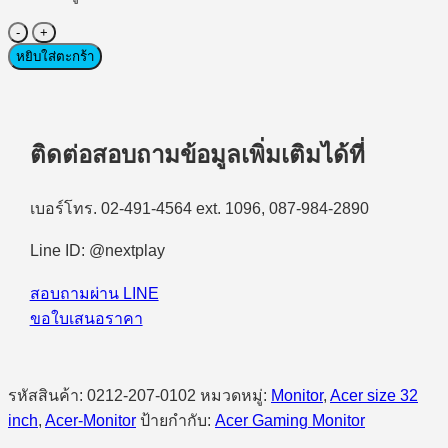
จำนวน
Monitor
หยิบใส่ตะกร้า
(จอ
มอนิเตอร์)
Acer
Nitro
ติดต่อสอบถามข้อมูลเพิ่มเติมได้ที่
Gaming
XZ320Q
W0bmiiphx
เบอร์โทร. 02-491-4564 ext. 1096, 087-984-2890
31.5"
FHD
(VA,
Line ID: @nextplay
HDMI)
240Hz
สอบถามผ่าน LINE
Curved
ขอใบเสนอราคา
#UM.JX0ST.001
ชิ้น
รหัสสินค้า:
0212-207-0102
หมวดหมู่:
Monitor
,
Acer size 32
inch
,
Acer-Monitor
ป้ายกำกับ:
Acer Gaming Monitor