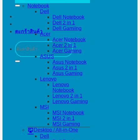
Notebook
Dell
Dell Notebook
Dell 2 in 1
Dell Gamiing
ตะกร้าสินค้า
Acer
Acer Notebook
ค้นหา:
Acer 2 in 1
Acer Gaming
ASUS
Asus Notebook
Asus 2 in 1
Asus Gaming
Lenovo
Lenovo
Notebook
Lenovo 2 in 1
Lenovo Gaming
MSI
MSI Notebook
MSI 2 in 1
MSI Gaming
Desktop / All-in-One
Dell