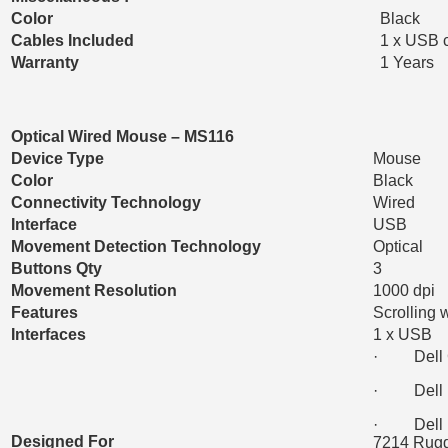
Color
Black
Cables Included
1 x USB 
Warranty
1 Years
Optical Wired Mouse – MS116
Device Type
Mouse
Color
Black
Connectivity Technology
Wired
Interface
USB
Movement Detection Technology
Optical
Buttons Qty
3
Movement Resolution
1000 dpi
Features
Scrolling 
Interfaces
1 x USB
· Dell C
· Dell In
· Dell La
Designed For
7214 Rugg