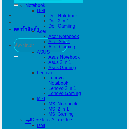
Notebook
Dell
Dell Notebook
Dell 2 in 1
Dell Gamiing
ตะกร้าสินค้า
Acer
Acer Notebook
ค้นหา:
Acer 2 in 1
Acer Gaming
ASUS
Asus Notebook
Asus 2 in 1
Asus Gaming
Lenovo
Lenovo
Notebook
Lenovo 2 in 1
Lenovo Gaming
MSI
MSI Notebook
MSI 2 in 1
MSI Gaming
Desktop / All-in-One
Dell