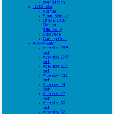
over 34 inch
LG Monitor
Normal
Smart Monitor
QHD & UHD
Monitor
(UltraFine)
UltraWide
Gaming Gear
Acer-Monitor
Acer size 18.5
inch
Acer size 19.5
inch
Acer size 21.5
inch
Acer size 23.5
inch
Acer size 24
inch
Acer size 27
inch
Acer size 30
inch
Acer size 32