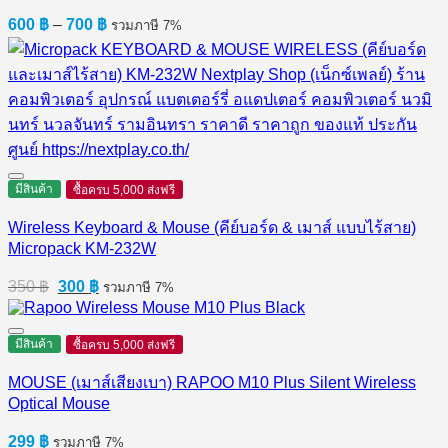
Price
600
฿
–
700
฿
รวมภาษี 7%
range:
600 ฿
through
700 ฿
มีสินค้า
ซื้อครบ 5,000 ส่งฟรี
Wireless Keyboard & Mouse (คีย์บอร์ด & เมาส์ แบบไร้สาย)
Micropack KM-232W
Original
Current
350
฿
300
฿
รวมภาษี 7%
price
price
was:
is:
350 ฿.
300 ฿.
มีสินค้า
ซื้อครบ 5,000 ส่งฟรี
MOUSE (เมาส์เสียงเบา) RAPOO M10 Plus Silent Wireless
Optical Mouse
299
฿
รวมภาษี 7%