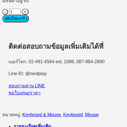
มีสินค้าอยู่ 45
จำนวน
หยิบใส่ตะกร้า
(เมาส์
&
คีย์บอร์ด)
Keyboard
&
ติดต่อสอบถามข้อมูลเพิ่มเติมได้ที่
Mouse
DELL
KB216
เบอร์โทร. 02-491-4564 ext. 1096, 087-984-2890
+
MS116
Line ID: @nextplay
ชิ้น
สอบถามผ่าน LINE
ขอใบเสนอราคา
หมวดหมู่:
Keyboard & Mouse
,
Keyboard
,
Mouse
รายละเอียดเพิ่มเติม