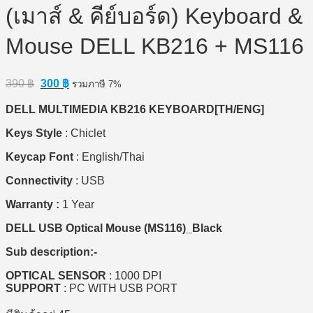
(เมาส์ & คีย์บอร์ด) Keyboard &
Mouse DELL KB216 + MS116
Original
Current
390
฿
300
฿
รวมภาษี 7%
price
price
was:
is:
DELL MULTIMEDIA KB216 KEYBOARD[TH/ENG]
390 ฿.
300 ฿.
Keys Style
: Chiclet
Keycap Font
: English/Thai
Connectivity
: USB
Warranty :
1 Year
DELL USB Optical Mouse (MS116)_Black
Sub description:-
OPTICAL SENSOR
: 1000 DPI
SUPPORT
: PC WITH USB PORT