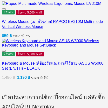
มีสินค้า
ซื้อครบ 5,000 ส่งฟรี
Wireless Mouse (เมาส์ไร้สาย) RAPOO EV310M Multi-mode
Vertical Wireless Mouse
859
฿
รวมภาษี 7%
มีสินค้า
ซื้อครบ 5,000 ส่งฟรี
Keyboard & Mouse (คีย์บอร์ดและเมาส์ไร้สาย) ASUS W5000
Set (EN/TH) – BLACK
Original
Current
1,490
฿
1,190
฿
รวมภาษี 7%
price
price
was:
is:
1,490 ฿.
1,190 ฿.
เปิดประสบการณ์ช้อปปิ้งออนไลน์ แค่สั่งซื้อ
ออนไลน์บน Nextplay