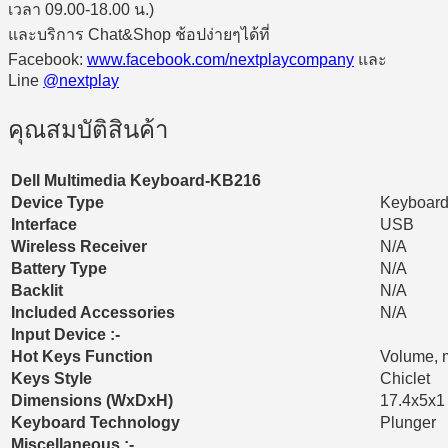
เวลา 09.00-18.00 น.)
และบริการ Chat&Shop ช้อปง่ายๆได้ที่
Facebook:
www.facebook.com/nextplaycompany
และ
Line
@nextplay
คุณสมบัติสินค้า
Dell Multimedia Keyboard-KB216
Device Type
Keyboar
Interface
USB
Wireless Receiver
N/A
Battery Type
N/A
Backlit
N/A
Included Accessories
N/A
Input Device :-
Hot Keys Function
Volume, m
Keys Style
Chiclet
Dimensions (WxDxH)
17.4x5x1 
Keyboard Technology
Plunger
Miscellaneous :-