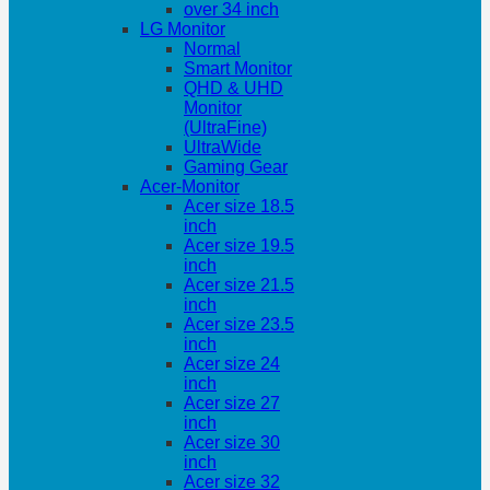
over 34 inch
LG Monitor
Normal
Smart Monitor
QHD & UHD
Monitor
(UltraFine)
UltraWide
Gaming Gear
Acer-Monitor
Acer size 18.5
inch
Acer size 19.5
inch
Acer size 21.5
inch
Acer size 23.5
inch
Acer size 24
inch
Acer size 27
inch
Acer size 30
inch
Acer size 32