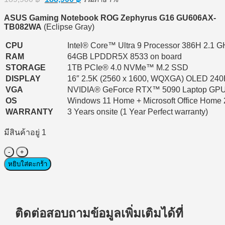
price
price
was:
is:
ASUS Gaming Notebook ROG Zephyrus G16 GU606AX-
189,900 ฿.
188,900 ฿.
TB082WA
(Eclipse Gray)
CPU
Intel® Core™ Ultra 9 Processor 386H 2.1 G
RAM
64GB LPDDR5X 8533 on board
STORAGE
1TB PCIe® 4.0 NVMe™ M.2 SSD
DISPLAY
16″ 2.5K (2560 x 1600, WQXGA) OLED 240
VGA
NVIDIA® GeForce RTX™ 5090 Laptop G
OS
Windows 11 Home + Microsoft Office Home
WARRANTY
3 Years onsite (1 Year Perfect warranty)
มีสินค้าอยู่ 1
จำนวน
Gaming
หยิบใส่ตะกร้า
Notebook
(โน้ตบุ๊ก
สำหรับ
เล่น
ติดต่อสอบถามข้อมูลเพิ่มเติมได้ที่
เกมส์)