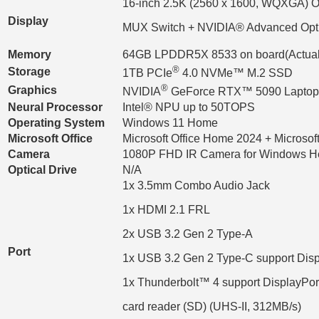
16-inch 2.5K (2560 x 1600, WQXGA) OL
Display
MUX Switch + NVIDIA® Advanced Opt
Memory
64GB LPDDR5X 8533 on board(Actual m
®
Storage
1TB PCIe
4.0 NVMe™ M.2 SSD
®
Graphics
NVIDIA
GeForce RTX™ 5090 Lapto
Neural Processor
Intel® NPU up to 50TOPS
Operating System
Windows 11 Home
Microsoft Office
Microsoft Office Home 2024 + Microsof
Camera
1080P FHD IR Camera for Windows He
Optical Drive
N/A
1x 3.5mm Combo Audio Jack
1x HDMI 2.1 FRL
2x USB 3.2 Gen 2 Type-A
Port
1x USB 3.2 Gen 2 Type-C support Disp
1x Thunderbolt™ 4 support DisplayPor
card reader (SD) (UHS-II, 312MB/s)