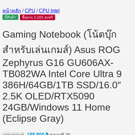
หน้าหลัก
/
CPU
/
CPU Intel
มีสินค้า
ซื้อครบ 5,000 ส่งฟรี
Gaming Notebook (โน้ตบุ๊ก
สำหรับเล่นเกมส์) Asus ROG
Zephyrus G16 GU606AX-
TB082WA Intel Core Ultra 9
386H/64GB/1TB SSD/16.0″
2.5K OLED/RTX5090
24GB/Windows 11 Home
(Eclipse Gray)
Original
Current
189,900
฿
188,900
฿
รวมภาษี 7%