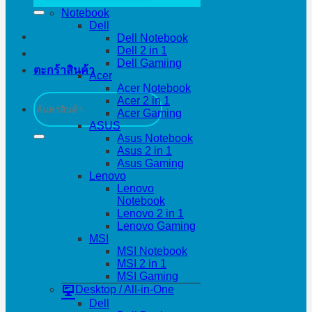
Notebook
Dell
Dell Notebook
Dell 2 in 1
Dell Gamiing
ตะกร้าสินค้า
Acer
Acer Notebook
ค้นหา:
Acer 2 in 1
Acer Gaming
ASUS
Asus Notebook
Asus 2 in 1
Asus Gaming
Lenovo
Lenovo
Notebook
Lenovo 2 in 1
Lenovo Gaming
MSI
MSI Notebook
MSI 2 in 1
MSI Gaming
Desktop / All-in-One
Dell