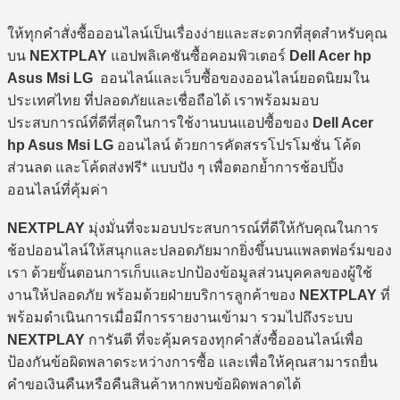
ให้ทุกคำสั่งซื้อออนไลน์เป็นเรื่องง่ายและสะดวกที่สุดสำหรับคุณ
บน
NEXTPLAY
แอปพลิเคชันซื้อคอมพิวเตอร์
Dell Acer hp
Asus Msi LG
ออนไลน์และเว็บซื้อของออนไลน์ยอดนิยมใน
ประเทศไทย ที่ปลอดภัยและเชื่อถือได้ เราพร้อมมอบ
ประสบการณ์ที่ดีที่สุดในการใช้งานบนแอปซื้อของ
Dell Acer
hp Asus Msi LG
ออนไลน์ ด้วยการคัดสรรโปรโมชั่น โค้ด
ส่วนลด และโค้ดส่งฟรี* แบบปัง ๆ เพื่อตอกย้ำการช้อปปิ้ง
ออนไลน์ที่คุ้มค่า
NEXTPLAY
มุ่งมั่นที่จะมอบประสบการณ์ที่ดีให้กับคุณในการ
ช้อปออนไลน์ให้สนุกและปลอดภัยมากยิ่งขึ้นบนแพลตฟอร์มของ
เรา ด้วยขั้นตอนการเก็บและปกป้องข้อมูลส่วนบุคคลของผู้ใช้
งานให้ปลอดภัย พร้อมด้วยฝ่ายบริการลูกค้าของ
NEXTPLAY
ที่
พร้อมดำเนินการเมื่อมีการรายงานเข้ามา รวมไปถึงระบบ
NEXTPLAY
การันตี ที่จะคุ้มครองทุกคำสั่งซื้อออนไลน์เพื่อ
ป้องกันข้อผิดพลาดระหว่างการซื้อ และเพื่อให้คุณสามารถยื่น
คำขอเงินคืนหรือคืนสินค้าหากพบข้อผิดพลาดได้