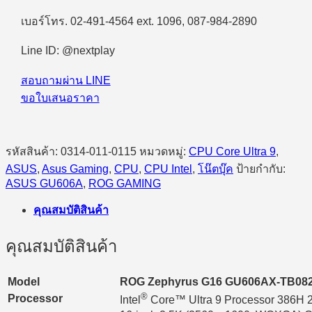
Asus
เบอร์โทร. 02-491-4564 ext. 1096, 087-984-2890
ROG
Zephyrus
G16
Line ID: @nextplay
GU606AX-
TB082WA
สอบถามผ่าน LINE
Intel
Core
ขอใบเสนอราคา
Ultra
9
386H/64GB/1TB
SSD/16.0"
รหัสสินค้า:
0314-011-0115
หมวดหมู่:
CPU Core Ultra 9
,
2.5K
ASUS
,
Asus Gaming
,
CPU
,
CPU Intel
,
โน๊ตบุ๊ค
ป้ายกำกับ:
OLED/RTX5090
ASUS GU606A
,
ROG GAMING
24GB/Windows
11
Home
คุณสมบัติสินค้า
(Eclipse
Gray)
คุณสมบัติสินค้า
ชิ้น
Model
ROG Zephyrus G16 GU606AX-TB0
®
Processor
Intel
Core™ Ultra 9 Processor 386H 2.