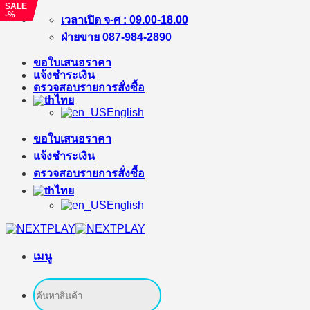
SALE
SALE
SALE
-%
-%
-%
ข้าม
เวลาเปิด จ-ศ : 09.00-18.00
ไป
ฝ่ายขาย 087-984-2890
ยัง
ขอใบเสนอราคา
เนื้อหา
แจ้งชำระเงิน
ตรวจสอบรายการสั่งซื้อ
ไทย
English
ขอใบเสนอราคา
แจ้งชำระเงิน
ตรวจสอบรายการสั่งซื้อ
ไทย
English
เมนู
ค้นหา: