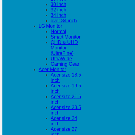
30 inch
32 inch
34 inch
over 34 inch
LG Monitor
Normal
Smart Monitor
QHD & UHD
Monitor
(UltraFine)
UltraWide
Gaming Gear
Acer-Monitor
Acer size 18.5
inch
Acer size 19.5
inch
Acer size 21.5
inch
Acer size 23.5
inch
Acer size 24
inch
Acer size 27
inch