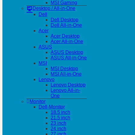
MSI Gaming
Desktop / All-in-One
Dell
Dell Desktop
Dell All-in-One
Acer
Acer Desktop
Acer All-in-One
ASUS
ASUS Desktop
ASUS All-in-One
MSI
MSI Desktop
MSI All-in-One
Lenovo
Lenovo Desktop
Lenovo All-in-
One
Monitor
Dell-Monitor
18.5 inch
21.5 inch
23 inch
24 inch
27 inch